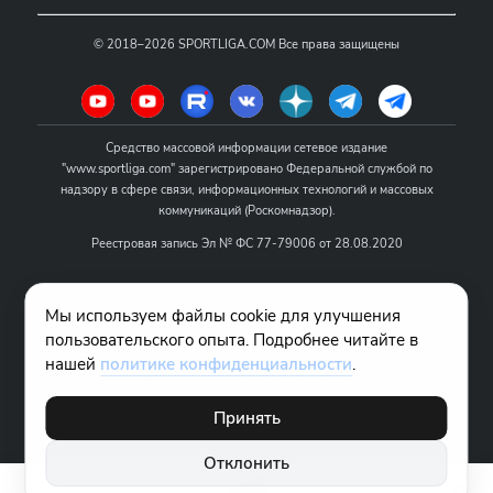
©
2018–2026
SPORTLIGA.COM
Все права защищены
Средство массовой информации сетевое издание
"www.sportliga.com" зарегистрировано Федеральной службой по
надзору в сфере связи, информационных технологий и массовых
коммуникаций (Роскомнадзор).
Реестровая запись Эл № ФС 77-79006 от 28.08.2020
Название - www.sportliga.com
Мы используем файлы cookie для улучшения
Учредитель СМИ сетевого издания "www.sportliga.com": ИП Чамин
пользовательского опыта. Подробнее читайте в
О.Н.
нашей
политике конфиденциальности
.
Главный редактор СМИ сетевого издания "www.sportliga.com":
Хаимов Д.И.
Принять
18+
Отклонить