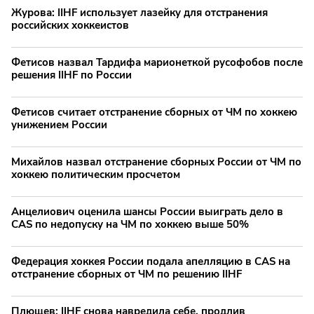
Журова: IIHF использует лазейку для отстранения
российских хоккеистов
Фетисов назвал Тардифа марионеткой русофобов после
решения IIHF по России
Фетисов считает отстранение сборных от ЧМ по хоккею
унижением России
Михайлов назвал отстранение сборных России от ЧМ по
хоккею политическим просчетом
Анцелиович оценила шансы России выиграть дело в
CAS по недопуску на ЧМ по хоккею выше 50%
Федерация хоккея России подала апелляцию в CAS на
отстранение сборных от ЧМ по решению IIHF
Плющев: IIHF снова навредила себе, продлив