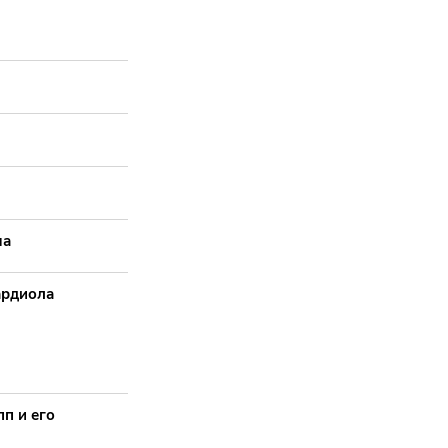
ча
ардиола
п и его