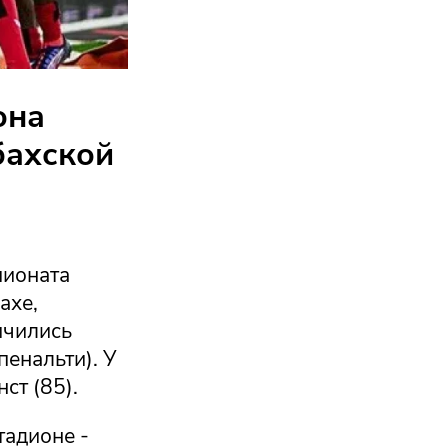
она
бахской
пионата
ахе,
ичились
пенальти). У
ст (85).
тадионе -