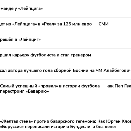
оманде у «Лейпцига»
ет из «Лейпцига» в «Реал» за 125 млн евро — СМИ
решёл в «Лейпциг»
ршил карьеру футболиста и стал тренером
сал автора лучшего гола сборной Боснии на ЧМ Алайбегови
Самый успешный «провал» в истории футбола — как Пеп Гв
перестроил «Баварию»
«Желтая стена» против баварского гегемона: Как Юрген Клоп
«Боруссия» переписали историю Бундеслиги без денег