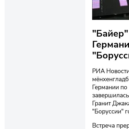
"Байер"
Германи
"Борусс
РИА Новости
мёнхенгладб
Германии по
завершилась 
Гранит Джака
"Боруссии" г
Встреча прер