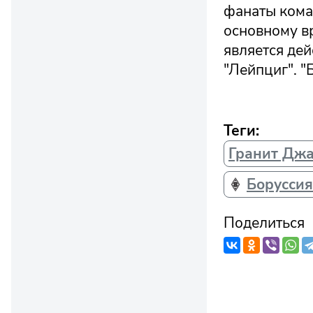
фанаты кома
основному в
является де
"Лейпциг". "
Теги:
Гранит Дж
Борусси
Поделиться