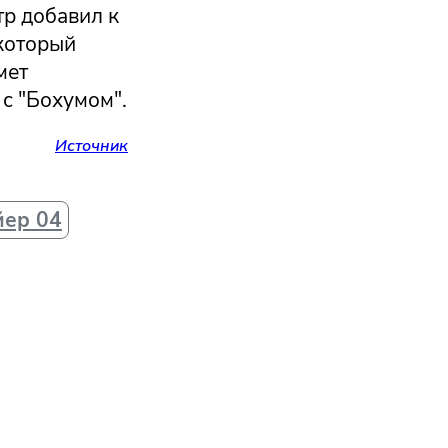
р добавил к
 который
мет
 с "Бохумом".
Источник
йер 04