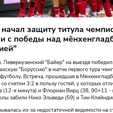
 начал защиту титула чемпи
и с победы над мёнхенглад
ией"
. Леверкузенский "Байер" на выезде победил
ахскую "Боруссию" в матче первого тура чем
 футболу. Встреча, прошедшая в Мёнхенгладб
со счетом 3:2 в пользу гостей, у которых отл
 (12-я минута) и Флориан Вирц (38, 90+11 - 
олы забили Нико Эльведи (59) и Тим Кляйндин
ывалась из-за недостаточной видимости на с