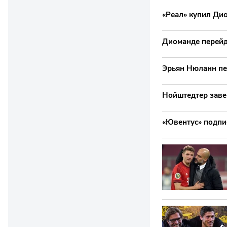
«Реал» купил Ди
Диоманде перейд
Эрьян Нюланн пе
Нойштедтер заве
«Ювентус» подпи