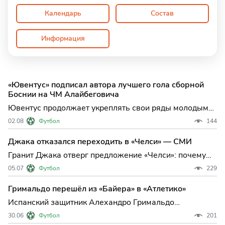
Календарь
Состав
Информация
«Ювентус» подписал автора лучшего гола сборной
Боснии на ЧМ Алайбеговича
Ювентус продолжает укреплять свои ряды молодыми
талантами: туринский клуб подписал долгосрочный
02.08
Футбол
144
контракт с одним из самых перспективных
полузащитников Боснии и Герцеговины — Керимом
Джака отказался переходить в «Челси» — СМИ
Алайбеговичем. 18-летний игрок, уже успевший
Гранит Джака отверг предложение «Челси»: почему
проявить себя на междун
опытный швейцарец выбрал остаться в
05.07
Футбол
229
«Сандерленде» Один из самых узнаваемых
полузащитников Европы, Гранит Джака, принял
Гримальдо перешёл из «Байера» в «Атлетико»
принципиальное решение, которое может повлиять на
Испанский защитник Алехандро Гримальдо
трансферные планы сразу нескол
официально стал игроком мадридского "Атлетико",
30.06
Футбол
201
завершив переход из леверкузенского "Байера" и