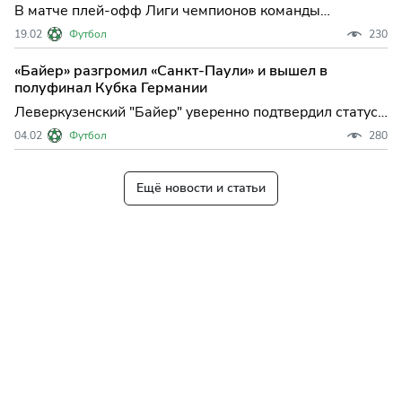
В матче плей-офф Лиги чемпионов команды
"Атлетико" и "Брюгге" закончили игру с ничейным
19.02
Футбол
230
результатом.
«Байер» разгромил «Санкт-Паули» и вышел в
полуфинал Кубка Германии
Леверкузенский "Байер" уверенно подтвердил статус
фаворита, разгромив "Санкт-Паули" со счетом 3:0 и
04.02
Футбол
280
без особых проблем пробившись в полуфинал Кубка
Германии. Эта победа не только укрепляет позиции
команды Хаби Алонсо в борьбе за трофей, но и
Ещё новости и статьи
подчерки