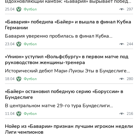
Вдохновляющий камбэк: «Бавария» вырывает победу
у «Майнца» и укрепляет чемпионский статус В одном
25.04
Футбол
297
из самых драматичных матчей 31-го тура Бундеслиги
мюнхенская «Бавария» на выезде сумела переломить
«Бавария» победила «Байер» и вышла в финал Кубка
ход встречи с «Майнцем» и одержала волевую победу
Германии
Бавария уверенно пробилась в финал Кубка
Германии, обыграв Байер на выезде: Кейн и Диас
23.04
Футбол
244
обеспечили мюнхенцам ключевую победу
Мюнхенская "Бавария" сделала очередной шаг к
«Унион» уступил «Вольфсбургу» в первом матче под
трофею, одержав важную победу в полуфинальном
руководством женщины-тренера
матче Кубка Германии против лев
Исторический дебют Мари-Луизы Эты в Бундеслиге
оказался омрачен поражением: "Вольфсбург" на
18.04
Футбол
280
выезде одолел "Унион" и прервал свою затяжную
безвыигрышную серию, вновь обострив борьбу за
«Байер» остановил победную серию «Боруссии» в
выживание в чемпионате Германии. В 30-м туре
Бундеслиге
Бундеслиги берлинск
В центральном матче 29-го тура Бундеслиги
леверкузенский "Байер" сумел одержать
11.04
Футбол
216
минимальную, но крайне важную победу на выезде
над дортмундской "Боруссией", прервав
Нойер из «Баварии» признан лучшим игроком недели
впечатляющую победную серию хозяев и вновь
Лиги чемпионов
включившись в борьбу за еврокубковые позиц