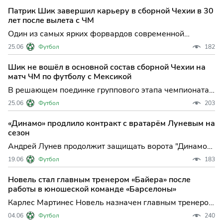
подписав долгосрочный контракт с одним из грандов
Патрик Шик завершил карьеру в сборной Чехии в 30
Ла Лиги. Сделка, сумма которой составила 22
лет после вылета с ЧМ
миллиона евро по данны
Один из самых ярких форвардов современной
чешской сборной Патрик Шик объявил о завершении
25.06
Футбол
182
международной карьеры, поставив точку в эпохе,
которая подарила болельщикам массу незабываемых
Шик не вошёл в основной состав сборной Чехии на
эмоций. Это решение прозвучало вскоре после
матч ЧМ по футболу с Мексикой
неудачного завершения
В решающем поединке группового этапа чемпионата
мира сборная Чехии неожиданно осталась без своего
25.06
Футбол
203
главного голеадора: Патрик Шик, форвард немецкого
"Байера" и один из лидеров национальной команды,
«Динамо» продлило контракт с вратарём Луневым на
не был включён в стартовый состав на матч против
сезон
Мекс
Андрей Лунев продолжит защищать ворота "Динамо":
контракт продлен до 2027 года Московское "Динамо"
19.06
Футбол
183
сделало важный шаг в формировании своей
долгосрочной стратегии, объявив о продлении
Новель стал главным тренером «Байера» после
соглашения с опытным голкипером Андреем
работы в юношеской команде «Барселоны»
Луневым. Для бело-голубы
Карлес Мартинес Новель назначен главным тренером
"Байера": новый этап для леверкузенского клуба
04.06
Футбол
240
Леверкузенский "Байер" сделал ставку на молодого и