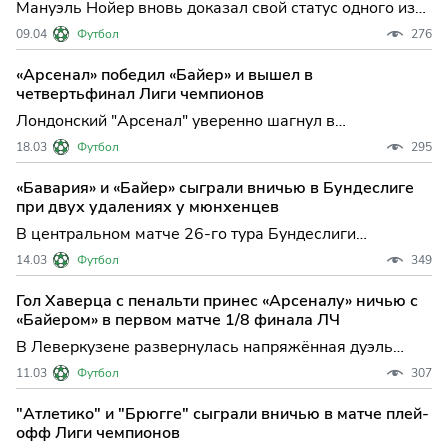
Мануэль Нойер вновь доказал свой статус одного из
лучших вратарей современности — голкипер
09.04
Футбол
276
мюнхенской "Баварии" был признан игроком недели в
Лиге чемпионов после выдающейся игры против
«Арсенал» победил «Байер» и вышел в
мадридского "Реала". Этот выбор организаторов
четвертьфинал Лиги чемпионов
турнира не вызывает
Лондонский "Арсенал" уверенно шагнул в
четвертьфинал Лиги чемпионов, обыграв на своем
18.03
Футбол
295
поле немецкий "Байер" со счетом 2:0 и подтвердив
статус одного из фаворитов нынешнего розыгрыша
«Бавария» и «Байер» сыграли вничью в Бундеслиге
турнира. Эта победа стала ключевой для команды
при двух удалениях у мюнхенцев
Микеля Артеты, ведь п
В центральном матче 26-го тура Бундеслиги
«Бавария» и «Байер» выдали напряжённую дуэль в
14.03
Футбол
349
Леверкузене, завершившуюся ничейным результатом
— 1:1. Эта встреча не только прервала пятиматчевую
Гол Хаверца с пенальти принес «Арсеналу» ничью с
победную поступь мюнхенцев, но и добавила интриги
«Байером» в первом матче 1/8 финала ЛЧ
в борьбу за
В Леверкузене развернулась напряжённая дуэль
между "Байером" и "Арсеналом" — команды не
11.03
Футбол
307
смогли выявить победителя в первом поединке 1/8
финала Лиги чемпионов, завершив встречу со счётом
"Атлетико" и "Брюгге" сыграли вничью в матче плей-
1:1. Этот результат сохраняет интригу перед ответной
офф Лиги чемпионов
игрой и ост