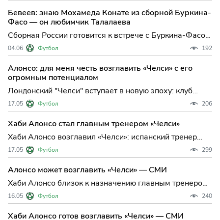
амбициозного специалиста: испанец Карлес Мартинес
Бевеев: знаю Мохамеда Конате из сборной Буркина-
Новель, ранее работавший с юношеской командой
Фасо — он любимчик Талалаева
"Бар
Сборная России готовится к встрече с Буркина-Фасо:
Бевеев выделил Конате, Онопко ждет зрелищного
04.06
Футбол
192
матча в Волгограде В преддверии товарищеского
матча между сборными России и Буркина-Фасо в
Алонсо: для меня честь возглавить «Челси» с его
Волгограде внимание болельщиков приковано не
огромным потенциалом
только к спорт
Лондонский "Челси" вступает в новую эпоху: клуб
официально объявил о назначении Хаби Алонсо на
17.05
Футбол
206
пост главного тренера. Испанский специалист,
недавно добившийся громких успехов с "Байером",
Хаби Алонсо стал главным тренером «Челси»
теперь будет строить новую команду на "Стэмфорд
Хаби Алонсо возглавил «Челси»: испанский тренер
Бридж" — согла
подписал долгосрочный контракт и приступит к работе
17.05
Футбол
299
летом Лондонский «Челси» официально объявил о
назначении Хаби Алонсо на пост главного тренера.
Алонсо может возглавить «Челси» — СМИ
Испанский специалист, чья тренерская карьера
Хаби Алонсо близок к назначению главным тренером
стремит
"Челси": лондонцы делают ставку на испанского
16.05
Футбол
240
специалиста Лондонский "Челси" готовится к
масштабным переменам на тренерском мостике: по
Хаби Алонсо готов возглавить «Челси» — СМИ