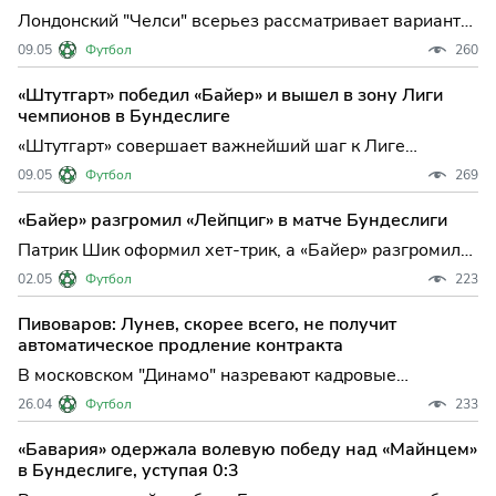
информации британских СМИ, клуб находится на
Лондонский "Челси" всерьез рассматривает вариант
финальной стадии
приглашения Хаби Алонсо на пост главного тренера
09.05
Футбол
260
— испанский специалист уже провел переговоры с
представителями клуба и выразил готовность
«Штутгарт» победил «Байер» и вышел в зону Лиги
возглавить команду на долгосрочной основе. Эта
чемпионов в Бундеслиге
новость, опубли
«Штутгарт» совершает важнейший шаг к Лиге
чемпионов, обыграв «Байер» в принципиальном матче
09.05
Футбол
269
33-го тура Бундеслиги В одном из ключевых
противостояний предпоследнего тура чемпионата
«Байер» разгромил «Лейпциг» в матче Бундеслиги
Германии «Штутгарт» на своем поле одержал
Патрик Шик оформил хет-трик, а «Байер» разгромил
убедительную победу над л
«Лейпциг» в ключевом матче Бундеслиги В
02.05
Футбол
223
Леверкузене состоялось яркое противостояние,
которое может серьезно повлиять на распределение
Пивоваров: Лунев, скорее всего, не получит
мест в верхней части турнирной таблицы чемпионата
автоматическое продление контракта
Германии. «Бай
В московском "Динамо" назревают кадровые
перемены: судьба дальнейшего пребывания опытного
26.04
Футбол
233
голкипера Андрея Лунева в клубе оказалась под
вопросом. Генеральный директор "бело-голубых"
«Бавария» одержала волевую победу над «Майнцем»
Павел Пивоваров заявил, что шансы на
в Бундеслиге, уступая 0:3
автоматическое продление контра