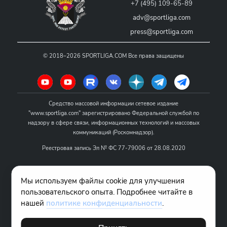
+7 (495) 109-65-89
adv@sportliga.com
press@sportliga.com
©
2018–2026
SPORTLIGA.COM
Все права защищены
Средство массовой информации сетевое издание
"www.sportliga.com" зарегистрировано Федеральной службой по
надзору в сфере связи, информационных технологий и массовых
коммуникаций (Роскомнадзор).
Реестровая запись Эл № ФС 77-79006 от 28.08.2020
Название - www.sportliga.com
Мы используем файлы cookie для улучшения
Учредитель СМИ сетевого издания "www.sportliga.com": ИП Чамин
пользовательского опыта. Подробнее читайте в
О.Н.
нашей
политике конфиденциальности
.
Главный редактор СМИ сетевого издания "www.sportliga.com":
Хаимов Д.И.