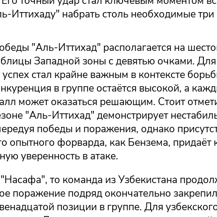
 Его точный удар стал ключевым моментом вс
ь-Иттихаду" набрать столь необходимые три 
обеды "Аль-Иттихад" располагается на шесто
аблицы Западной зоны с девятью очками. Для
успех стал крайне важным в контексте борьб
нкуренция в группе остаётся высокой, а каж
лл может оказаться решающим. Стоит отметит
зоне "Аль-Иттихад" демонстрирует нестабил
чередуя победы и поражения, однако присутс
го опытного форварда, как Бензема, придаёт
ую уверенность в атаке.
 "Насафа", то команда из Узбекистана продо
тое поражение подряд окончательно закрепил
венадцатой позиции в группе. Для узбекског