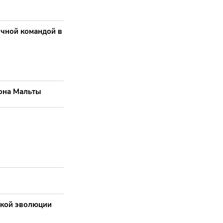
ичной командой в
иона Мальты
ской эволюции