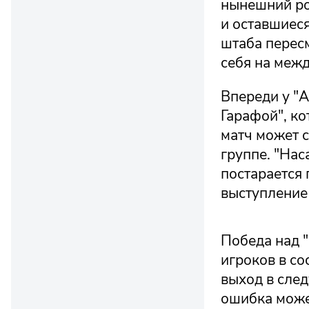
нынешний ро
и оставшиеся
штаба перес
себя на меж
Впереди у "А
Гарафой", ко
матч может 
группе. "На
постарается
выступление 
Победа над 
игроков в со
выход в сле
ошибка может