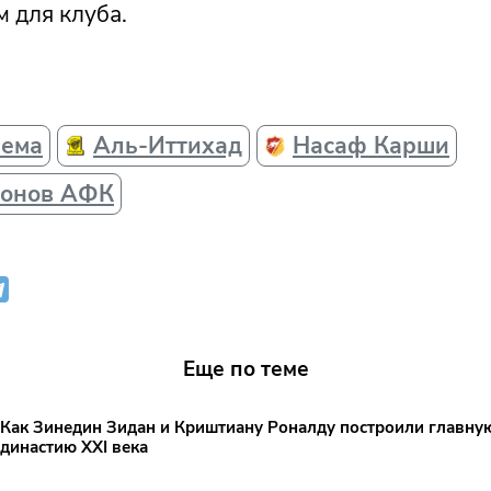
 для клуба.
зема
Аль-Иттихад
Насаф Карши
ионов АФК
Еще по теме
Как Зинедин Зидан и Криштиану Роналду построили главн
династию XXI века