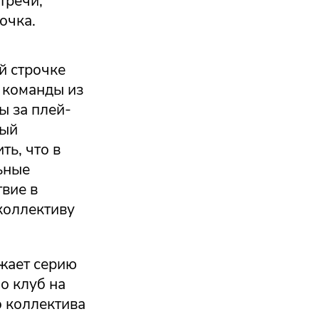
тречи,
очка.
й строчке
 команды из
ы за плей-
дый
ь, что в
ьные
твие в
 коллективу
лжает серию
о клуб на
о коллектива