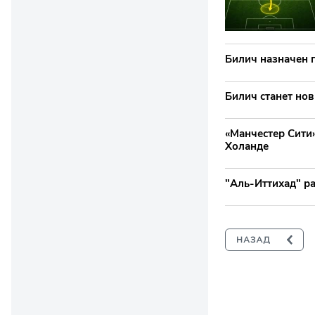
Билич назначен 
Билич станет но
«Манчестер Сити»
Холанде
"Аль-Иттихад" р