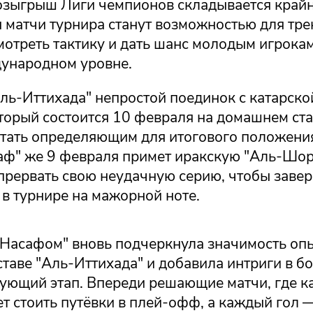
зыгрыш Лиги чемпионов складывается крайн
 матчи турнира станут возможностью для тре
мотреть тактику и дать шанс молодым игрока
дународном уровне.
ль-Иттихада" непростой поединок с катарско
торый состоится 10 февраля на домашнем ста
стать определяющим для итогового положени
саф" же 9 февраля примет иракскую "Аль-Шор
 прервать свою неудачную серию, чтобы заве
в турнире на мажорной ноте.
"Насафом" вновь подчеркнула значимость оп
ставе "Аль-Иттихада" и добавила интриги в бо
дующий этап. Впереди решающие матчи, где к
 стоить путёвки в плей-офф, а каждый гол —