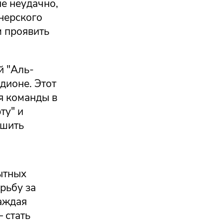
е неудачно,
нерского
м проявить
й "Аль-
дионе. Этот
я команды в
ту" и
ршить
ытных
рьбу за
аждая
 стать