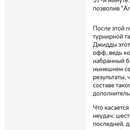
57-й минуте.
позволив "Ал
После этой п
турнирной т
Джидды этот 
офф, ведь ко
набранный ба
нынешнем се
результаты, 
составе тако
дополнительн
Что касается
неудач: шес
последней, д