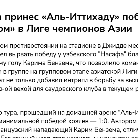
 принес «Аль-Иттихаду» по
м» в Лиге чемпионов Азии
ом противостоянии на стадионе в Джидде ме
ел вырвать победу у узбекского "Насафа" бл
му голу Карима Бензема, что позволило кома
 в группе на групповом этапе азиатской Лиг
ат не только добавил интриги в борьбу за вых
жной вехой для саудовского клуба в текущем
о тура, прошедший на домашней арене "Аль-И
минимальной победой хозяев — 1:0. Авторо
ранцузский нападающий Карим Бензема, отли