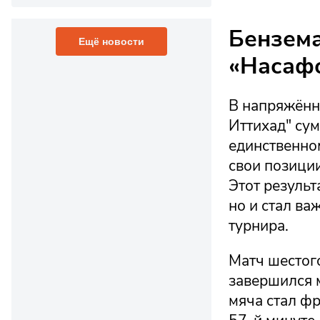
Бензема
Ещё новости
«Насафо
В напряжённ
Иттихад" сум
единственно
свои позиции
Этот результ
но и стал ва
турнира.
Матч шестог
завершился 
мяча стал ф