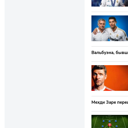
Вальбуэна, бывш
Мехди Заре пере