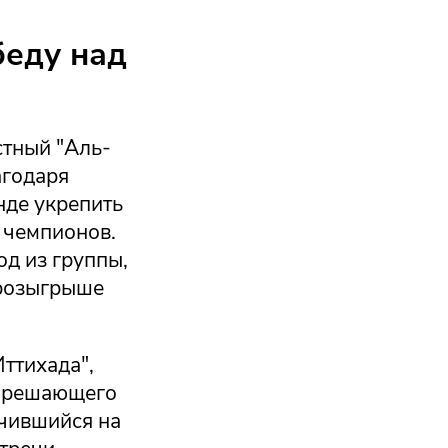
беду над
стный "Аль-
агодаря
нде укрепить
и чемпионов.
од из группы,
 розыгрыше
ттихада",
м решающего
чившийся на