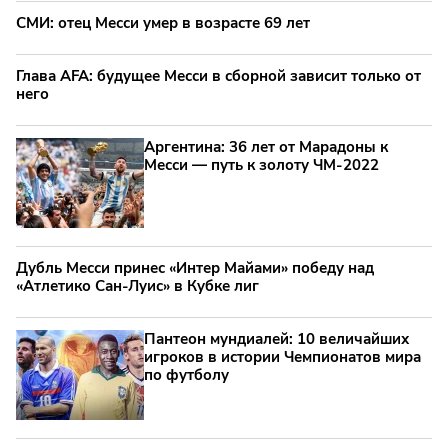
СМИ: отец Месси умер в возрасте 69 лет
Глава AFA: будущее Месси в сборной зависит только от
него
Аргентина: 36 лет от Марадоны к
Месси — путь к золоту ЧМ‑2022
Дубль Месси принес «Интер Майами» победу над
«Атлетико Сан-Луис» в Кубке лиг
Пантеон мундиалей: 10 величайших
игроков в истории Чемпионатов мира
по футболу