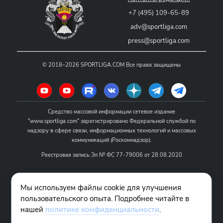
+7 (495) 109-65-89
adv@sportliga.com
press@sportliga.com
©
2018–2026
SPORTLIGA.COM
Все права защищены
Средство массовой информации сетевое издание
"www.sportliga.com" зарегистрировано Федеральной службой по
надзору в сфере связи, информационных технологий и массовых
коммуникаций (Роскомнадзор).
Реестровая запись Эл № ФС 77-79006 от 28.08.2020
Название - www.sportliga.com
Мы используем файлы cookie для улучшения
Учредитель СМИ сетевого издания "www.sportliga.com": ИП Чамин
пользовательского опыта. Подробнее читайте в
О.Н.
нашей
политике конфиденциальности
.
Главный редактор СМИ сетевого издания "www.sportliga.com":