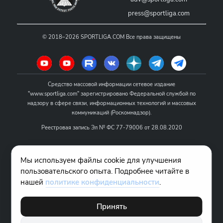
press@sportliga.com
©
2018–2026
SPORTLIGA.COM
Все права защищены
Средство массовой информации сетевое издание
"www.sportliga.com" зарегистрировано Федеральной службой по
надзору в сфере связи, информационных технологий и массовых
коммуникаций (Роскомнадзор).
Реестровая запись Эл № ФС 77-79006 от 28.08.2020
Название - www.sportliga.com
Мы используем файлы cookie для улучшения
Учредитель СМИ сетевого издания "www.sportliga.com": ИП Чамин
пользовательского опыта. Подробнее читайте в
О.Н.
нашей
политике конфиденциальности
.
Главный редактор СМИ сетевого издания "www.sportliga.com":
Хаимов Д.И.
Принять
18+