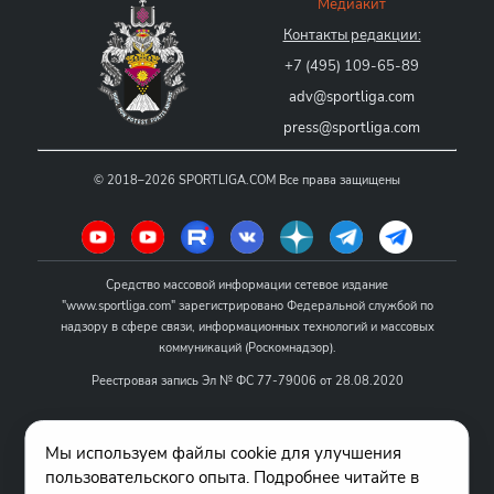
Медиакит
Контакты редакции:
+7 (495) 109-65-89
adv@sportliga.com
press@sportliga.com
©
2018–2026
SPORTLIGA.COM
Все права защищены
Средство массовой информации сетевое издание
"www.sportliga.com" зарегистрировано Федеральной службой по
надзору в сфере связи, информационных технологий и массовых
коммуникаций (Роскомнадзор).
Реестровая запись Эл № ФС 77-79006 от 28.08.2020
Название - www.sportliga.com
Мы используем файлы cookie для улучшения
Учредитель СМИ сетевого издания "www.sportliga.com": ИП Чамин
пользовательского опыта. Подробнее читайте в
О.Н.