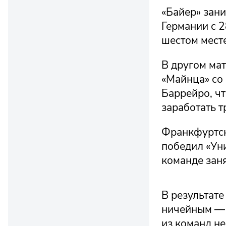
«Байер» зан
Германии с 2
шестом месте
В другом мат
«Майнца» со
Баррейро, ч
заработать т
Франкфуртск
победил «Уни
команде заня
В результате
ничейным — 3
из команд не