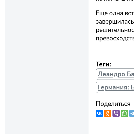
Еще одна вст
завершилась
решительност
превосходств
Теги:
Леандро Б
Германия: 
Поделиться