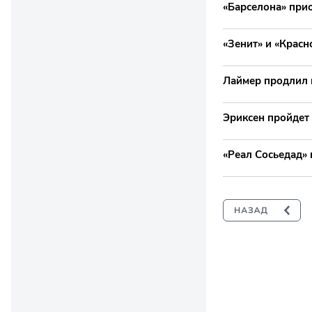
«Барселона» при
«Зенит» и «Крас
Лаймер продлил к
Эриксен пройдет
«Реал Сосьедад» 