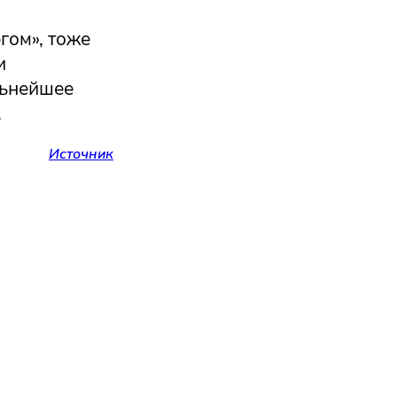
гом», тоже
и
льнейшее
.
Источник