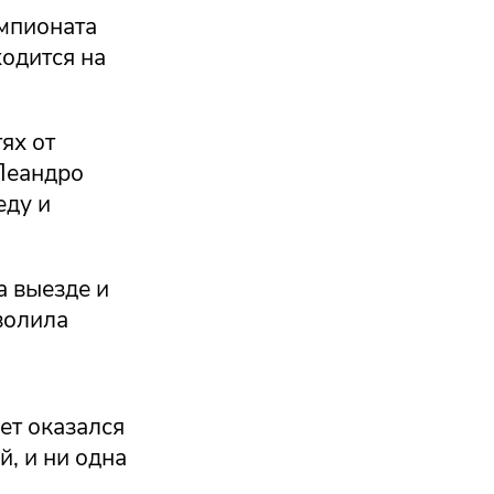
емпионата
одится на
ях от
 Леандро
еду и
а выезде и
волила
ет оказался
, и ни одна