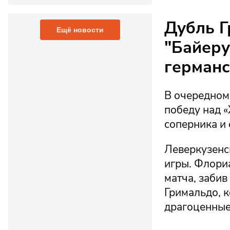
Дубль Г
Ещё новости
"Байеру
германс
В очередном
победу над 
соперника и
Леверкузенс
игры. Флори
матча, забив
Гримальдо, 
драгоценные 