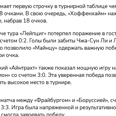
имает первую строчку в турнирной таблице ч
8 очками. В свою очередь, «Хоффенхайм» нах
, набрав 18 очков.
че тура «Лейпциг» потерпел поражение в гост
 счетом 0:2. Голы были забиты Чжа‑Сун Ли и
то позволило «Майнцу» одержать важную поб
ри очка.
ий «Айнтрахт» также показал мощную игру н
он» со счетом 3:0. Эта уверенная победа поз
ть высокое место в турнире.
 матча между «Фрайбургом» и «Боруссией», сч
:3. Игра была напряженной и результативной
 смогла завоевать победу.