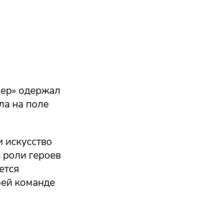
йер» одержал
ла на поле
 искусство
 роли героев
ется
оей команде