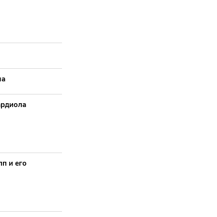
ча
ардиола
п и его