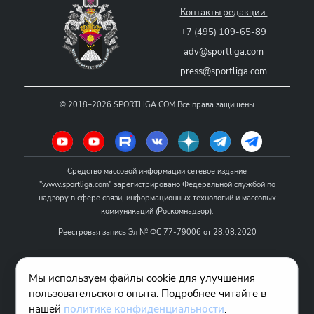
Контакты редакции:
+7 (495) 109-65-89
adv@sportliga.com
press@sportliga.com
©
2018–2026
SPORTLIGA.COM
Все права защищены
Средство массовой информации сетевое издание
"www.sportliga.com" зарегистрировано Федеральной службой по
надзору в сфере связи, информационных технологий и массовых
коммуникаций (Роскомнадзор).
Реестровая запись Эл № ФС 77-79006 от 28.08.2020
Название - www.sportliga.com
Мы используем файлы cookie для улучшения
Учредитель СМИ сетевого издания "www.sportliga.com": ИП Чамин
пользовательского опыта. Подробнее читайте в
О.Н.
нашей
политике конфиденциальности
.