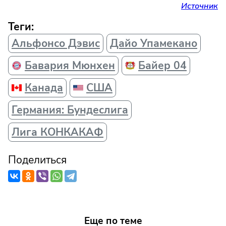
Источник
Теги:
Альфонсо Дэвис
Дайо Упамекано
Бавария Мюнхен
Байер 04
Канада
США
Германия: Бундеслига
Лига КОНКАКАФ
Поделиться
Еще по теме