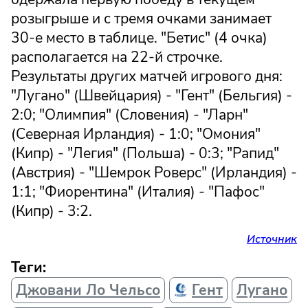
розыгрыше и с тремя очками занимает
30-е место в таблице. "Бетис" (4 очка)
располагается на 22-й строчке.
Результаты других матчей игрового дня:
"Лугано" (Швейцария) - "Гент" (Бельгия) -
2:0; "Олимпия" (Словения) - "Ларн"
(Северная Ирландия) - 1:0; "Омония"
(Кипр) - "Легия" (Польша) - 0:3; "Рапид"
(Австрия) - "Шемрок Роверс" (Ирландия) -
1:1; "Фиорентина" (Италия) - "Пафос"
(Кипр) - 3:2.
Источник
Теги:
Джовани Ло Чельсо
Гент
Лугано