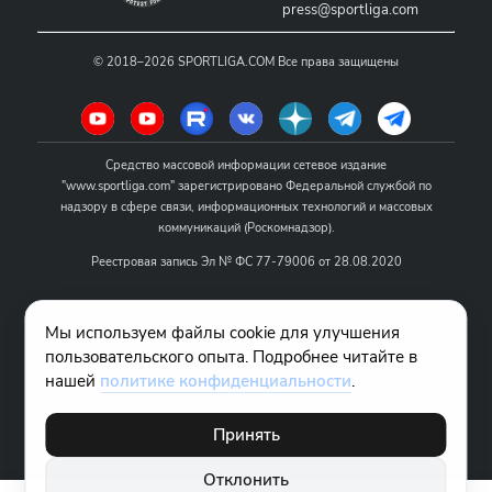
press@sportliga.com
©
2018–2026
SPORTLIGA.COM
Все права защищены
Средство массовой информации сетевое издание
"www.sportliga.com" зарегистрировано Федеральной службой по
надзору в сфере связи, информационных технологий и массовых
коммуникаций (Роскомнадзор).
Реестровая запись Эл № ФС 77-79006 от 28.08.2020
Название - www.sportliga.com
Мы используем файлы cookie для улучшения
Учредитель СМИ сетевого издания "www.sportliga.com": ИП Чамин
пользовательского опыта. Подробнее читайте в
О.Н.
нашей
политике конфиденциальности
.
Главный редактор СМИ сетевого издания "www.sportliga.com":
Хаимов Д.И.
Принять
18+
Отклонить