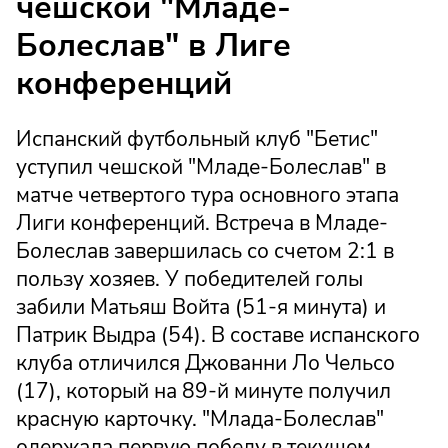
чешской "Младе-
Болеслав" в Лиге
конференций
Испанский футбольный клуб "Бетис"
уступил чешской "Младе-Болеслав" в
матче четвертого тура основного этапа
Лиги конференций. Встреча в Младе-
Болеслав завершилась со счетом 2:1 в
пользу хозяев. У победителей голы
забили Матьяш Войта (51-я минута) и
Патрик Выдра (54). В составе испанского
клуба отличился Джованни Ло Чельсо
(17), который на 89-й минуте получил
красную карточку. "Млада-Болеслав"
одержала первую победу в текущем