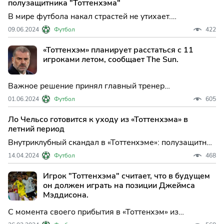
полузащитника "Тоттенхэма"
В мире футбола накал страстей не утихает.
Полузащитник Джовани Ло Чельсо и клуб «Тоттенхэм»
09.06.2024
Футбол
422
все еще на пути к разрыву отношений в этом летнем
трансферном окне.
«Тоттенхэм» планирует расстаться с 11
игроками летом, сообщает The Sun.
Важное решение принял главный тренер
«Тоттенхэма» Ангелос Постекоглу. Он планирует
01.06.2024
Футбол
605
провести крупномасштабную перестройку команды, в
результате которой до 11 футболистов могут покинуть
Ло Чельсо готовится к уходу из «Тоттенхэма» в
клуб. Об этом сообщает издание The Sun.
летний период
Внутриклубный скандал в «Тоттенхэме»: полузащитник
Джовани Ло Чельсо объявил о своем намерении
14.04.2024
Футбол
468
покинуть команду по окончании текущего сезона.
Игрок "Тоттенхэма" считает, что в будущем
он должен играть на позиции Джеймса
Мэддисона.
С момента своего прибытия в «Тоттенхэм» из
«Ювентуса» в январе 2022 года, Деян Кулушевски