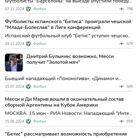
Футболисты "Барселоны" на выезде упустили победу
над "Бетисом" в матче 16-го тура чемпионата
07.12.2024
Футбол
796
Испании, в котором главный тренер "сине-
гранатовых" Ханс-Дитер Флик получил кр...
Футболисты испанского "Бетиса" проиграли чешской
"Младе-Болеслав" в Лиге конференций
Испанский футбольный клуб "Бетис" уступил чешской
"Младе-Болеслав" в матче четвертого тура основного
29.11.2024
Футбол
579
этапа Лиги конференций. Встреча в Младе-Болеслав
завершилась со счет...
Дмитрий Булыкин: возможно, Месси
получит "Золотой мяч"
Бывший нападающий «Локомотива», «Динамо» и
«Аякса» Дмитрий Булыкин высказал своё мнение
15.07.2024
Футбол
585
относительно возможной победы Лионеля Месси,
нападающего сборной Аргентины и клуба «Интер
Месси и Ди Мария вошли в окончательный состав
Майами», в престижной номинации «Золотой мяч»
сборной Аргентины на Кубок Америки
после триумфа на Кубке
МОСКВА, 15 июн - РИА Новости. Нападающий "Интер
Майами" Лионель Месси и форвард португальской
15.06.2024
Футбол
658
"Бенфики" Анхель Ди Мария вошли в окончательный
состав сборной Аргентины по футболу на Кубок
"Бетис" рассматривает возможность приобретения
Америки. Гла...