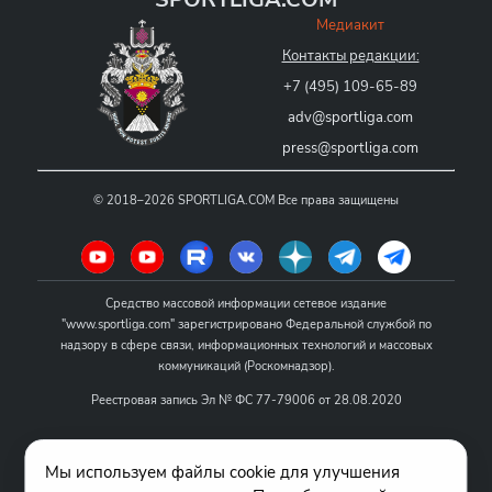
Медиакит
Контакты редакции:
+7 (495) 109-65-89
adv@sportliga.com
press@sportliga.com
©
2018–2026
SPORTLIGA.COM
Все права защищены
Средство массовой информации сетевое издание
"www.sportliga.com" зарегистрировано Федеральной службой по
надзору в сфере связи, информационных технологий и массовых
коммуникаций (Роскомнадзор).
Реестровая запись Эл № ФС 77-79006 от 28.08.2020
Название - www.sportliga.com
Мы используем файлы cookie для улучшения
Учредитель СМИ сетевого издания "www.sportliga.com": ИП Чамин