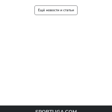
"Манчестер Сити" и "Тоттенхэм". Главным арбитром
встречи назначен Саймон Хупер.
Ещё новости и статьи
SPORTLIGA.COM