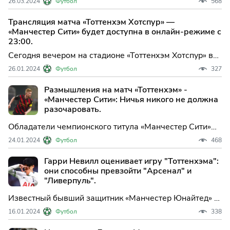
26.03.2024
Футбол
568
быстро утвердил себя в качестве важной части
атакующей силы команды.
Трансляция матча «Тоттенхэм Хотспур» —
«Манчестер Сити» будет доступна в онлайн-режиме с
23:00.
Сегодня вечером на стадионе «Тоттенхэм Хотспур» в
Лондоне состоится захватывающий матч 1/16 финала
26.01.2024
Футбол
327
Кубка Англии между «Тоттенхэм Хотспур» и
«Манчестер Сити». Эти две команды уже встречались
Размышления на матч «Тоттенхэм» -
в этом сезоне и сумели удивить болельщиков своей
«Манчестер Сити»: Ничья никого не должна
игрой.
разочаровать.
Обладатели чемпионского титула «Манчестер Сити»
выиграли шесть последних матчей и, похоже, готовы
24.01.2024
Футбол
468
к активной игре во второй половине сезона, но
перспектива поединка с «Тоттенхэмом» в четвертом
Гарри Невилл оценивает игру "Тоттенхэма":
раунде «Кубка Англии» в пятницу (23.00 мск.) может
они способны превзойти "Арсенал" и
их не
"Ливерпуль".
Известный бывший защитник «Манчестер Юнайтед» и
эксперт по футболу Гарри Невилл поделился своим
16.01.2024
Футбол
338
мнением о перспективах лондонского клуба
«Тоттенхэм» во второй половине сезона-2023/2024.