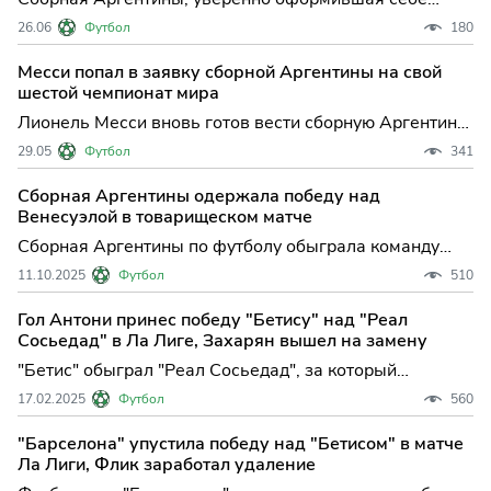
место в плей-офф чемпионата мира 2026 года,
26.06
Футбол
180
готовится к заключительному матчу группового этапа
против Иордании с серьезной ротацией состава.
Месси попал в заявку сборной Аргентины на свой
Главная интрига — Лионель Месси, лидер и капитан
шестой чемпионат мира
команды, вероятн
Лионель Месси вновь готов вести сборную Аргентины
к новым вершинам: легендарный форвард включён в
29.05
Футбол
341
окончательную заявку действующих чемпионов мира
на грядущий чемпионат мира по футболу. Это решение
Сборная Аргентины одержала победу над
окончательно развеяло опасения болельщиков,
Венесуэлой в товарищеском матче
связанные
Сборная Аргентины по футболу обыграла команду
Венесуэлы в товарищеском матче, который прошел в
11.10.2025
Футбол
510
американском Майами-Гарденс (штат Флорида).
Встреча завершилась со счетом ...
Гол Антони принес победу "Бетису" над "Реал
Сосьедад" в Ла Лиге, Захарян вышел на замену
"Бетис" обыграл "Реал Сосьедад", за который
выступает российский полузащитник Арсен Захарян, в
17.02.2025
Футбол
560
матче 24-го тура чемпионата Испании по футболу.
Встреча в Севилье завершил...
"Барселона" упустила победу над "Бетисом" в матче
Ла Лиги, Флик заработал удаление