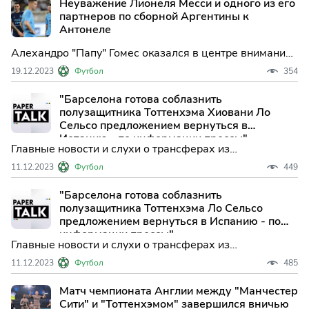
Неуважение Лионеля Месси и одного из его
партнеров по сборной Аргентины к
Антонеле
Алехандро "Папу" Гомес оказался в центре внимания
СМИ, которые сообщили о конфликте между ним и
19.12.2023
Футбол
354
капитаном команды Лионелем Месси, связанном с
неуважением к его партнерше Антонеле Роккуццо во
"Барселона готова соблазнить
время Чемпионата мира по футболу 2022 года.
полузащитника Тоттенхэма Хиовани Ло
Сельсо предложением вернуться в
Испанию - по информации прессы"
Главные новости и слухи о трансферах из
понедельниковых газет...
11.12.2023
Футбол
449
"Барселона готова соблазнить
полузащитника Тоттенхэма Ло Сельсо
предложением вернуться в Испанию - по
информации прессы"
Главные новости и слухи о трансферах из
понедельниковых газет...
11.12.2023
Футбол
485
Матч чемпионата Англии между "Манчестер
Сити" и "Тоттенхэмом" завершился вничью