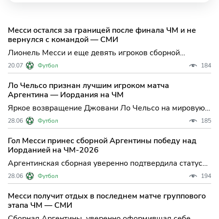
Месси остался за границей после финала ЧМ и не
вернулся с командой — СМИ
Лионель Месси и еще девять игроков сборной
Аргентины остались в США после финала ЧМ — что
20.07
Футбол
184
стоит за этим решением После драматичного
поражения в финале чемпионата мира по футболу
Ло Чельсо признан лучшим игроком матча
сборная Аргентины вернулась на родину не в полном
Аргентина — Иордания на ЧМ
составе: сразу де
Яркое возвращение Джовани Ло Чельсо на мировую
футбольную арену стало одним из главных событий
28.06
Футбол
185
заключительного тура группового этапа чемпионата
мира. Аргентинский полузащитник не только впервые
Гол Месси принес сборной Аргентины победу над
вышел на поле в рамках мундиаля, но и был признан
Иорданией на ЧМ-2026
лучшим
Аргентинская сборная уверенно подтвердила статус
фаворита группы J на чемпионате мира по футболу,
28.06
Футбол
194
проходящем в США, Канаде и Мексике, одержав
третью подряд победу — на этот раз над командой
Месси получит отдых в последнем матче группового
Иордании. Матч, состоявшийся в Далласе,
этапа ЧМ — СМИ
завершился со счетом
Сборная Аргентины, уверенно оформившая себе