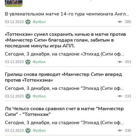
В увлекательном матче 14-го тура чемпионата Англии
по футболу «Манчестер Сити» и «Тоттенхэм» сыграли
03.12.2023
Футбол
385
вничью. Встреча прошла на поле «Манчестер Сити» в
Манчестере и завершилась со счетом 3:3.
«Тоттенхэм» сумел сохранить ничью в матче против
«Манчестер Сити» благодаря голам, забитым в
последние минуты игры АПЛ.
Сегодня, 3 декабря, на стадионе «Этихад (Сити оф
Манчестер)» в Манчестере состоялся матч 14-го тура
03.12.2023
Футбол
353
английской Премьер-лиги между командами
«Манчестер Сити» и «Тоттенхэм». Главным арбитром
Грилиш снова приводит «Манчестер Сити» вперед
встречи был назначен Саймон Хупер.
против «Тоттенхэма»
Сегодня, 3 декабря, на стадионе "Этихад (Сити оф
Манчестер)" в Манчестере прошел матч 14-го тура
03.12.2023
Футбол
333
английской Премьер-лиги между командами
"Манчестер Сити" и "Тоттенхэм". Главным арбитром
Ло Чельсо снова сравнял счет в матче "Манчестер
встречи был назначен Саймон Хупер.
Сити" - "Тоттенхэм"
Сегодня, 3 декабря, на стадионе "Этихад (Сити оф
Манчестер)" в Манчестере проходит матч 14-го тура
03.12.2023
Футбол
336
английской Премьер-лиги между командами