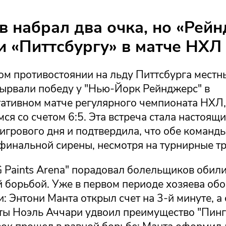
в набрал два очка, но «Рей
и «Питтсбургу» в матче НХЛ
ом противостоянии на льду Питтсбурга местн
вырвали победу у "Нью-Йорк Рейнджерс" в
тативном матче регулярного чемпионата НХЛ,
я со счетом 6:5. Эта встреча стала настоящ
игрового дня и подтвердила, что обе команд
финальной сирены, несмотря на турнирные тр
 Paints Arena" порадовал болельщиков обили
 борьбой. Уже в первом периоде хозяева об
: Энтони Манта открыл счет на 3-й минуте, а 
ты Ноэль Аччари удвоил преимущество "Пинг