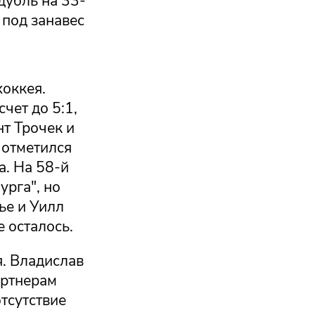
дубль на 33-
 под занавес
хоккея.
чет до 5:1,
нт Трочек и
 отметился
а. На 58-й
рга", но
ье и Уилл
 осталось.
я. Владислав
артнерам
тсутствие