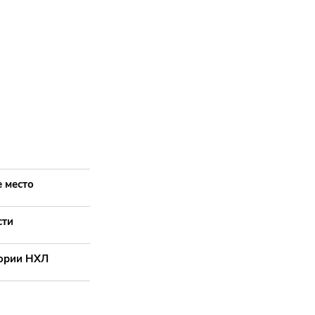
 место
сти
тории НХЛ