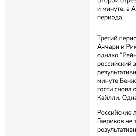
Второй отре
й минуте, а 
периода.
Третий пери
Аччари и Рик
однако "Рейн
российский 
результатив
минуте Бенж
гости снова
Кайлли. Одна
Российские 
Гавриков не 
результативн