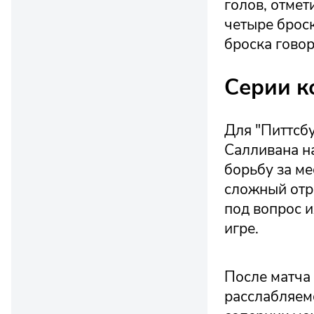
голов, отмет
четыре броск
броска говор
Серии к
Для "Питтсб
Салливана н
борьбу за ме
сложный отре
под вопрос 
игре.
После матча 
расслабляемс