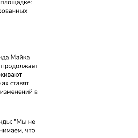
а площадке:
ированных
анда Майка
и продолжает
еживают
ах ставят
 изменений в
нды: "Мы не
онимаем, что