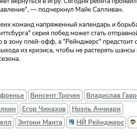
ет вернуться в игру. Сегодня ребята проявил
авление", — подчеркнул Майк Салливан.
беих команд напряженный календарь и борьб
иттсбурга" серия побед может стать отправно
 в зону плей-офф, а "Рейнджерс" предстоит 
выхода из кризиса, чтобы не растерять шансы
сезона.
афренье
Винсент Трочек
Владислав Гав
алкин
Егор Чинахов
Ноэль Аччиари
келл
Энтони Манта
НЙ Рейнджерс