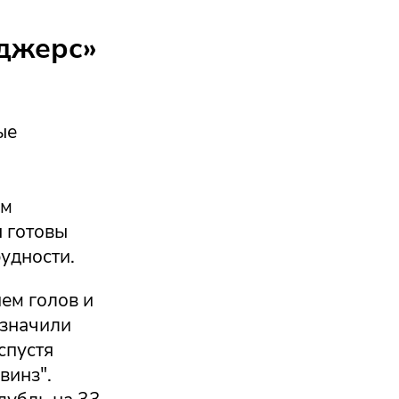
нджерс»
ые
им
ы готовы
удности.
ем голов и
означили
спустя
винз".