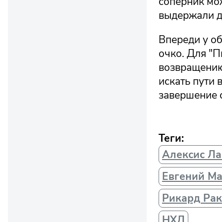
соперник мож
выдержали д
Впереди у о
очко. Для "П
возвращению
искать пути 
завершение 
Теги:
Алексис Л
Евгений М
Рикард Ра
НХЛ