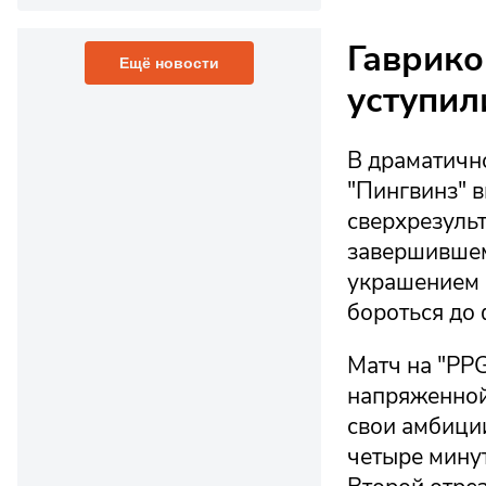
Гаврико
Ещё новости
уступил
В драматичн
"Пингвинз" 
сверхрезуль
завершившемс
украшением 
бороться до 
Матч на "PPG
напряженной
свои амбиции
четыре мину