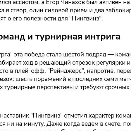
ился ассистом, а Егор Чинахов был активен н
а в створ, один силовой прием и два заблок
ят о его полезности для "Пингвинз".
оманд и турнирная интрига
урга" эта победа стала шестой подряд — ком
абирает ход в решающий отрезок регулярки 
сто в плей-офф. "Рейнджерс", напротив, пер
зок: шесть поражений в последних семи матч
их турнирные перспективы и требуют срочных
наставник "Пингвинз" отметил характер кома
я ни на минуту. Даже когда ведем в счете, п