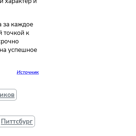
и характер и
а за каждое
й точкой к
срочно
 на успешное
Источник
риков
Питтсбург