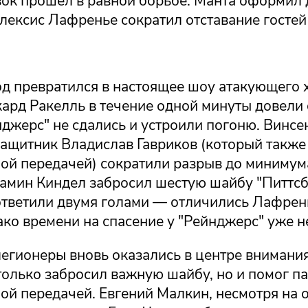
зок прошел в равной борьбе: Манта оформил 
Алексис Лафренье сократил отставание гостей
од превратился в настоящее шоу атакующего 
ард Ракелль в течение одной минуты довели с
джерс" не сдались и устроили погоню. Винсе
защитник Владислав Гавриков (который также
ной передачей) сократили разрыв до минимум
амин Киндел забросил шестую шайбу "Питтсбу
 ответили двумя голами — отличились Лафрен
ко времени на спасение у "Рейнджерс" уже не
легионеры вновь оказались в центре внимани
только забросил важную шайбу, но и помог п
ой передачей. Евгений Малкин, несмотря на о