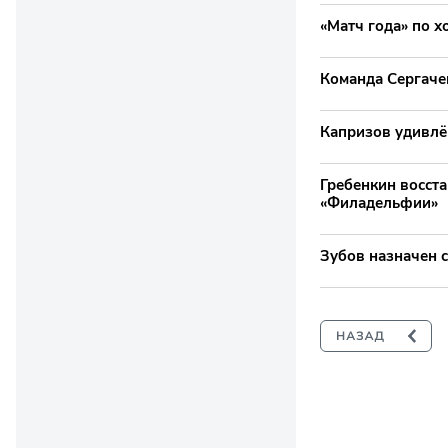
«Матч года» по х
Команда Сергаче
Капризов удивлё
Гребенкин восст
«Филадельфии»
Зубов назначен с