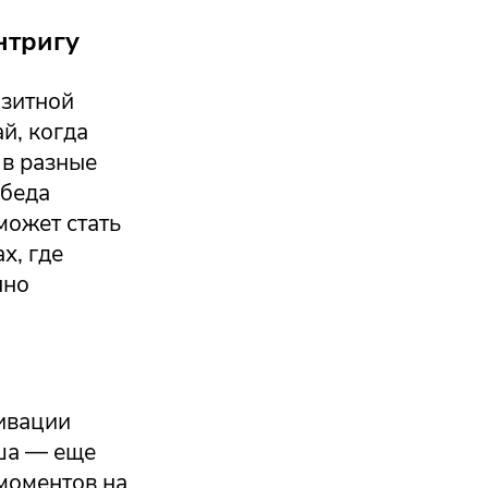
нтригу
изитной
й, когда
 в разные
обеда
может стать
х, где
нно
ивации
ша — еще
моментов на