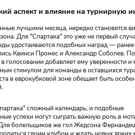
кий аспект и влияние на турнирную и
анные лучшими месяца, нередко становятся в
зона. Для "Спартака" это уже не первый случа
нды удостаиваются подобных наград — ранее
лись Квинси Промес и Александр Соболев. П
в голосовании добавляет ему уверенности и 
ным стимулом для команды в оставшихся тура
ста в еврокубковой зоне обещает быть особе
.
Спартака" сложный календарь, и подобные
ные успехи могут сыграть важную роль в мот
 Для болельщиков же гол Жедсона Фернанде
ордиться своим клубом и ждать новых ярких 