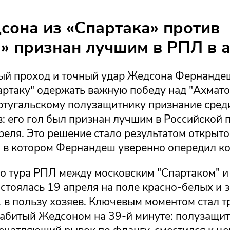
сона из «Спартака» против
» признан лучшим в РПЛ в 
ый проход и точный удар Жедсона Фернандеш
ртаку" одержать важную победу над "Ахматом
ртугальскому полузащитнику признание сред
: его гол был признан лучшим в Российской 
реля. Это решение стало результатом открыто
, в котором Фернандеш уверенно опередил ко
го тура РПЛ между московским "Спартаком" и
стоялась 19 апреля на поле красно-белых и 
1 в пользу хозяев. Ключевым моментом стал т
 забитый Жедсоном на 39-й минуте: полузащи