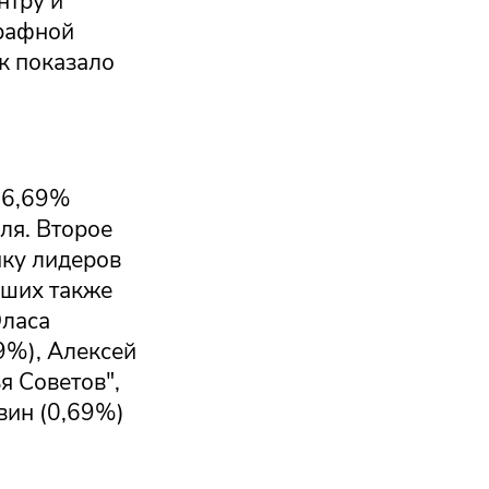
нтру и
трафной
к показало
46,69%
ля. Второе
йку лидеров
чших также
Оласа
9%), Алексей
я Советов",
вин (0,69%)