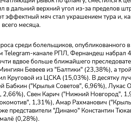
ечатляющий рывок по флангу, сместился к це
л в дальний верхний угол из-за пределов ш
т эффектный мяч стал украшением тура и, ка
 всего месяца.
проса среди болельщиков, опубликованного в
 Telegram-канале РПЛ, Фернандеш набрал 
очти вдвое больше ближайшего преследовате
Мингиян Бевеев из "Балтики" (23,38%), а тро
ил Круговой из ЦСКА (15,03%). В десятку лу
й Бабкин ("Крылья Советов", 6,96%), Лукас 
, 2,66%), Свен Карич ("Нижний Новгород", 1,
окомотив", 1,31%), Амар Рахманович ("Крыль
кже представители "Динамо" Константин Тюка
малё (0,28%).