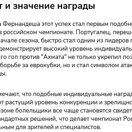
т и значение награды
 Фернандеша этот успех стал первым подоб
в российском чемпионате. Португалец, пере
начале сезона, быстро стал одним из лидеров
 демонстрирует высокий уровень индивидуал
Его гол против "Ахмата" не только укрепил п
 борьбе за еврокубки, но и стал символом ат
ды.
мечают, что подобные индивидуальные награ
т растущий уровень конкуренции и зрелищно
зоне болельщики все чаще становятся свиде
андартных решений, что делает чемпионат Ро
ьным для зрителей и специалистов.