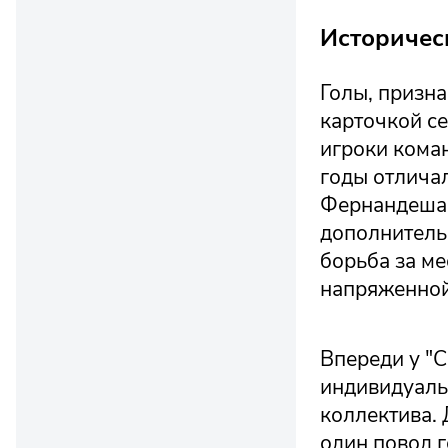
Историчес
Голы, призн
карточкой се
игроки кома
годы отлича
Фернандеша 
дополнитель
борьба за ме
напряженной
Впереди у "
индивидуаль
коллектива.
один повод г