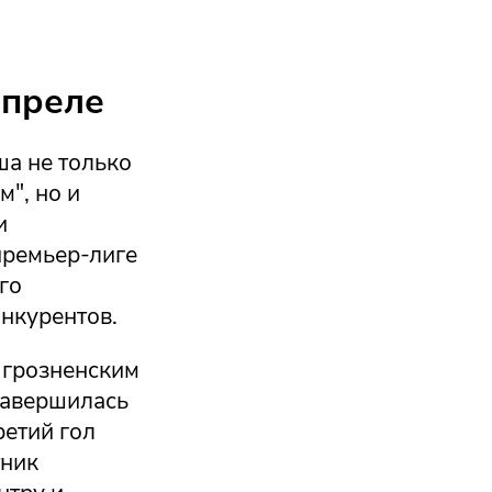
апреле
а не только
", но и
и
премьер-лиге
го
нкурентов.
 грозненским
завершилась
ретий гол
тник