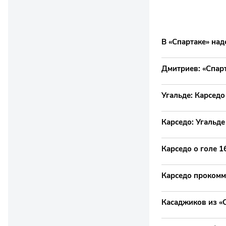
В «Спартаке» над
Дмитриев: «Спар
Угальде: Карседо
Карседо: Угальде
Карседо о голе 1
Карседо прокомме
Касаджиков из «О