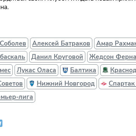
на.
 Соболев
Алексей Батраков
Амар Рахма
баскаль
Данил Круговой
Жедсон Ферн
мес
Лукас Оласа
Балтика
Красно
Советов
Нижний Новгород
Спартак
емьер-лига