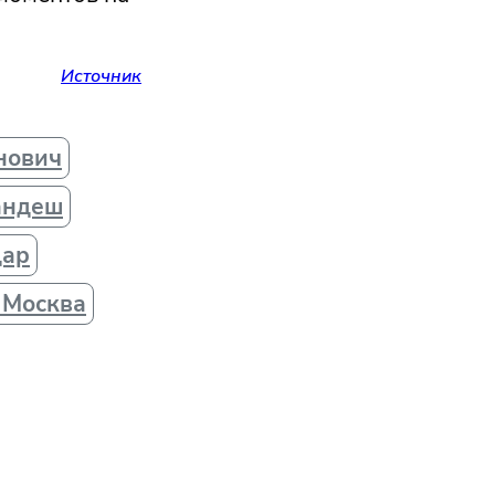
Источник
нович
андеш
дар
 Москва