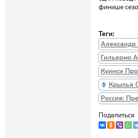
финише сезо
Теги:
Александр
Гильермо А
Куинси Про
Крылья 
Россия: Пр
Поделиться