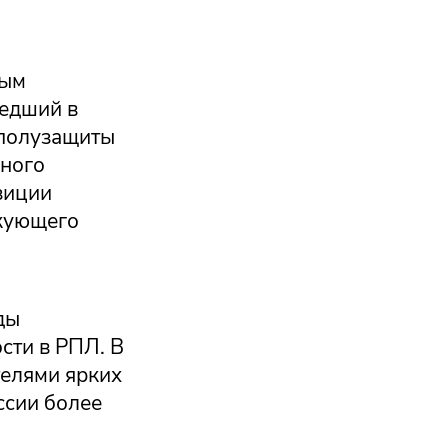
ным
шедший в
 полузащиты
ьного
озиции
акующего
ды
сти в РПЛ. В
телями ярких
ссии более