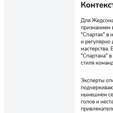
Контекс
Для Жедсона
признанием 
"Спартак" в 
и регулярно
мастерства. 
"Спартака" в
стиля коман
Эксперты от
подчеркиваю
нынешнем се
голов и нест
привлекател