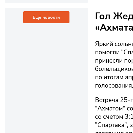
Гол Жед
Ещё новости
«Ахмата
Яркий сольн
помогли "Спа
принесли по
болельщиков
по итогам ап
голосования
Встреча 25-
"Ахматом" со
со счетом 3:
"Спартака",