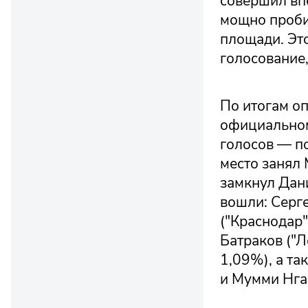
совершил вп
мощно проби
площади. Это
голосование,
По итогам о
официальном
голосов — п
место занял 
замкнул Дан
вошли: Серге
("Краснодар"
Батраков ("Л
1,09%), а та
и Мумми Нга