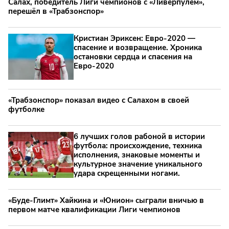
Салах, победитель Лиги чемпионов с «Ливерпулем»,
перешёл в «Трабзонспор»
Кристиан Эриксен: Евро‑2020 —
спасение и возвращение. Хроника
остановки сердца и спасения на
Евро‑2020
«Трабзонспор» показал видео с Салахом в своей
футболке
6 лучших голов рабоной в истории
футбола: происхождение, техника
исполнения, знаковые моменты и
культурное значение уникального
удара скрещенными ногами.
«Буде-Глимт» Хайкина и «Юнион» сыграли вничью в
первом матче квалификации Лиги чемпионов