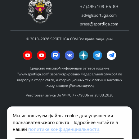
+7 (495) 109-65-89
adv@sportliga.com
press@sportliga.com
©
2018–2026
SPORTLIGA.COM
Все права защищены
Средство массовой информации сетевое издание
"www.sportliga.com" зарегистрировано Федеральной службой по
надзору в сфере связи, информационных технологий и массовых
коммуникаций (Роскомнадзор).
Реестровая запись Эл № ФС 77-79006 от 28.08.2020
Название - www.sportliga.com
Мы используем файлы cookie для улучшения
Учредитель СМИ сетевого издания "www.sportliga.com": ИП Чамин
пользовательского опыта. Подробнее читайте в
О.Н.
нашей
политике конфиденциальности
.
Главный редактор СМИ сетевого издания "www.sportliga.com":
Хаимов Д.И.