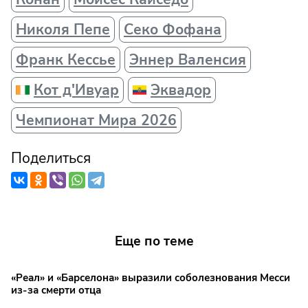
Николя Пепе
Секо Фофана
Франк Кессье
Эннер Валенсия
Кот д'Ивуар
Эквадор
Чемпионат Мира 2026
Поделиться
Еще по теме
«Реал» и «Барселона» выразили соболезнования Месси
из-за смерти отца