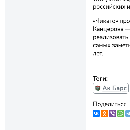
российских и
«Чикаго» пр
Канцерова —
реализовать 
самых замет
лет.
Теги:
Ак Барс
Поделиться