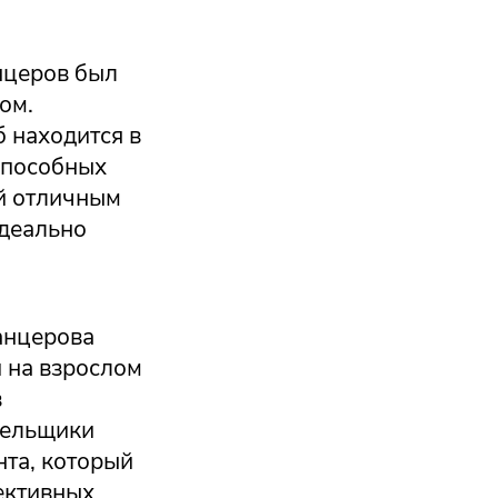
нцеров был
ом.
б находится в
 способных
й отличным
идеально
анцерова
й на взрослом
в
лельщики
нта, который
ективных