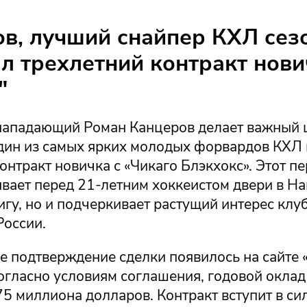
в, лучший снайпер КХЛ сез
л трехлетний контракт нови
"
нападающий Роман Канцеров делает важный ш
дин из самых ярких молодых форвардов КХЛ
онтракт новичка с «Чикаго Блэкхокс». Этот п
ывает перед 21-летним хоккеистом двери в 
гу, но и подчеркивает растущий интерес клу
России.
 подтверждение сделки появилось на сайте 
Согласно условиям соглашения, годовой окла
75 миллиона долларов. Контракт вступит в сил