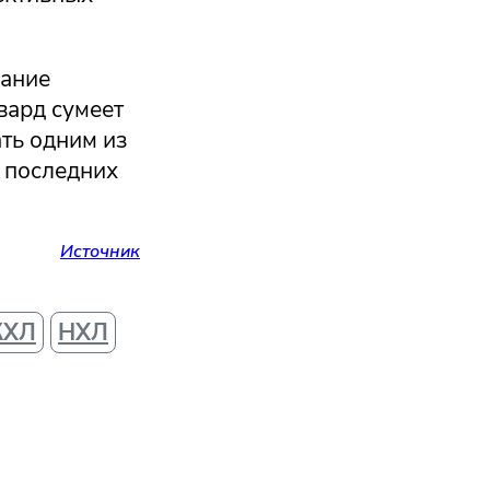
сание
вард сумеет
ать одним из
 последних
Источник
КХЛ
НХЛ