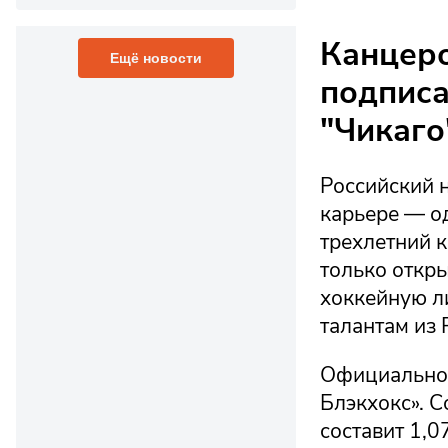
Канцеро
Ещё новости
подписа
"Чикаго
Российский 
карьере — о
трехлетний к
только откр
хоккейную ли
талантам из 
Официальное
Блэкхокс». 
составит 1,0