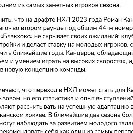
одним из самых заметных игроков сезона.
нить, что на драфте НХЛ 2023 года Роман Ка
аго» во втором раунде под общим 44-м номер
«Блэкхокс» не скрывает своих ожиданий: клу
тройки и делает ставку на молодых игроков,
ами в ближайшие годы. Канцеров, обладающи
ем и умением играть на высоких скоростях, 
 в новую концепцию команды.
ечают, что переход в НХЛ может стать для К
зовом, но его статистика и опыт выступлени
оляют рассчитывать на успешную адаптацию 
канском хоккее. В ближайшие два сезона бо
могут наблюдать за развитием молодого тала
рекомендовать себя как один из самых персп