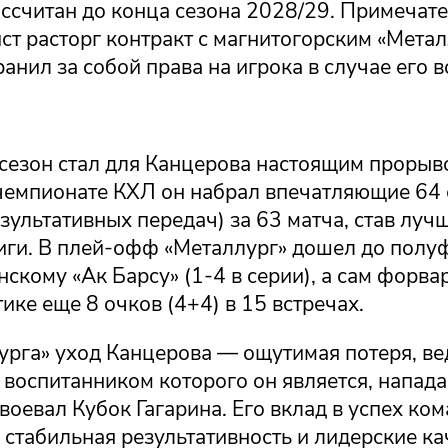
ссчитан до конца сезона 2028/29. Примечате
ст расторг контракт с магнитогорским «Метал
анил за собой права на игрока в случае его 
езон стал для Канцерова настоящим прорыво
чемпионате КХЛ он набрал впечатляющие 64 
зультативных передач) за 63 матча, став луч
иги. В плей-офф «Металлург» дошел до полуф
нскому «Ак Барсу» (1-4 в серии), а сам форва
тике еще 8 очков (4+4) в 15 встречах.
урга» уход Канцерова — ощутимая потеря, ве
 воспитанником которого он является, напад
воевал Кубок Гагарина. Его вклад в успех ко
 стабильная результативность и лидерские ка