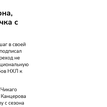
она,
чка с
аг в своей
 подписал
ереход не
Национальную
бов НХЛ к
«Чикаго
д Канцерова
у с сезона