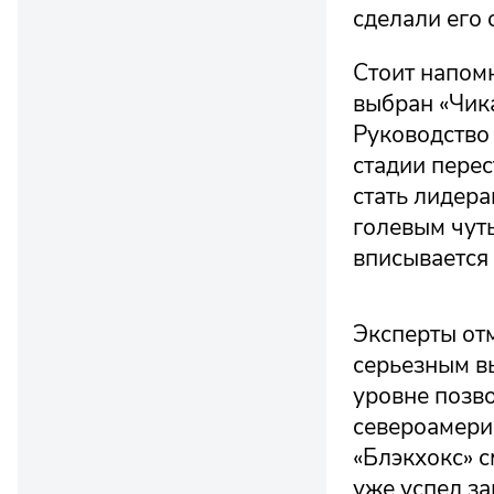
сделали его 
Стоит напом
выбран «Чик
Руководство 
стадии перес
стать лидер
голевым чуть
вписывается
Эксперты отм
серьезным вы
уровне позв
североамери
«Блэкхокс» с
уже успел за