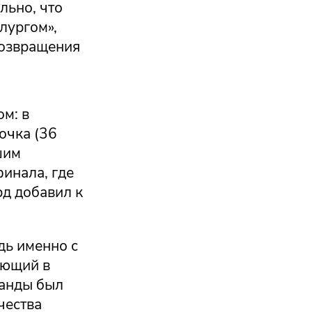
льно, что
лургом»,
возвращения
м: в
очка (36
шим
инала, где
рд добавил к
дь именно с
ающий в
манды был
чества