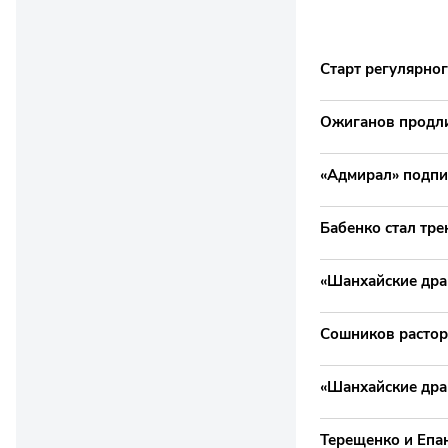
Старт регулярног
Ожиганов продли
«Адмирал» подпис
Бабенко стал тр
«Шанхайские дра
Сошников растор
«Шанхайские дра
Терещенко и Епа