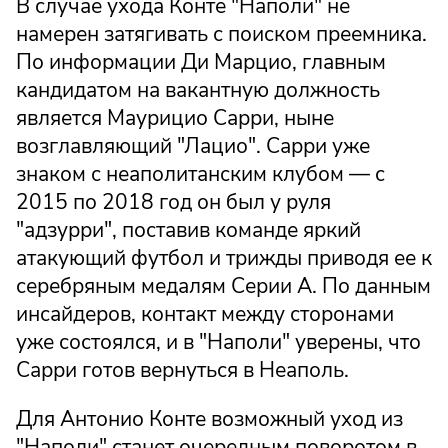
В случае ухода Конте "Наполи" не
намерен затягивать с поиском преемника.
По информации Ди Марцио, главным
кандидатом на вакантную должность
является Маурицио Сарри, ныне
возглавляющий "Лацио". Сарри уже
знаком с неаполитанским клубом — с
2015 по 2018 год он был у руля
"адзурри", поставив команде яркий
атакующий футбол и трижды приводя ее к
серебряным медалям Серии А. По данным
инсайдеров, контакт между сторонами
уже состоялся, и в "Наполи" уверены, что
Сарри готов вернуться в Неаполь.
Для Антонио Конте возможный уход из
"Наполи" станет очередным поворотом в