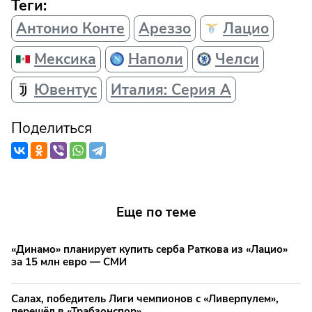
Теги:
Антонио Конте
Ареззо
Лацио
Мексика
Наполи
Челси
Ювентус
Италия: Серия А
Поделиться
Еще по теме
«Динамо» планирует купить серба Раткова из «Лацио»
за 15 млн евро — СМИ
Салах, победитель Лиги чемпионов с «Ливерпулем»,
перешёл в «Трабзонспор»