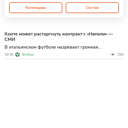
Календарь
Состав
Конте может расторгнуть контракт с «Наполи» —
СМИ
В итальянском футболе назревает громкая
перестановка: Антонио Конте, главный тренер
19.05
Футбол
259
"Наполи", может в ближайшее время покинуть свой
пост, что может стать одним из самых обсуждаемых
событий межсезонья. По данным авторитетного
инсайдера Джанлуки Ди Мар