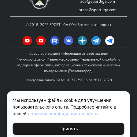
adv@sportliga.com
press@sportliga.com
©
2018–2026
SPORTLIGA.COM
Все права защищены
Средство массовой информации сетевое издание
"www.sportliga.com" зарегистрировано Федеральной службой по
надзору в сфере связи, информационных технологий и массовых
коммуникаций (Роскомнадзор).
Реестровая запись Эл № ФС 77-79006 от 28.08.2020
Название - www.sportliga.com
Мы используем файлы cookie для улучшения
Учредитель СМИ сетевого издания "www.sportliga.com": ИП Чамин
пользовательского опыта. Подробнее читайте в
О.Н.
нашей
политике конфиденциальности
.
Главный редактор СМИ сетевого издания "www.sportliga.com":
Хаимов Д.И.
Принять