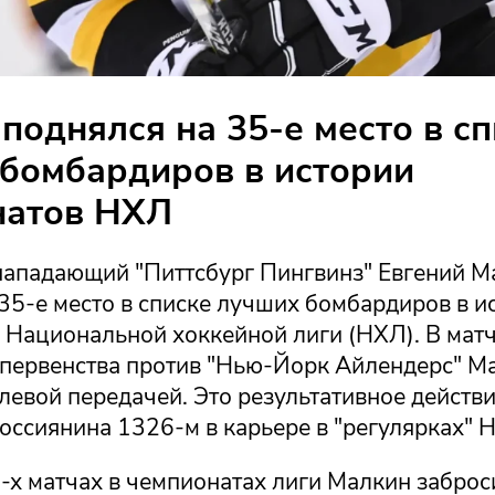
поднялся на 35-е место в с
бомбардиров в истории
натов НХЛ
нападающий "Питтсбург Пингвинз" Евгений М
35-е место в списке лучших бомбардиров в и
 Национальной хоккейной лиги (НХЛ). В мат
 первенства против "Нью-Йорк Айлендерс" М
левой передачей. Это результативное действи
оссиянина 1326-м в карьере в "регулярках" 
2-х матчах в чемпионатах лиги Малкин забро