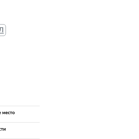
Л
 место
сти