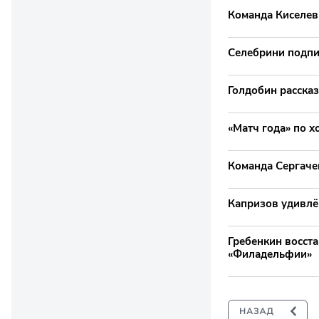
Команда Киселев
Селебрини подпи
Голдобин рассказ
«Матч года» по х
Команда Сергаче
Капризов удивлё
Гребенкин восст
«Филадельфии»