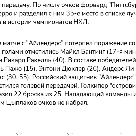
 передачу. По числу очков форвард "Питтсбу
рро и разделил с ним 35-е место в списке л
 в истории чемпионатов НХЛ.
в матче с "Айлендерс" потерпел поражение со 
 голами отметились Майкл Бантинг (17-я мин
и Рикард Ракелль (40). В составе победителе
 Пажо (15), Энтони Дюклер (26), Андерс Ли (
с (30, 55). Российский защитник "Айлендерс
тился голевой передачей. Голкипер "острови
азил 22 броска из 25. Нападающий команды 
м Цыплаков очков не набрал.