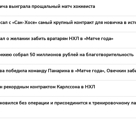
ича выиграла прощальный матч хоккеиста
сал с «Сан-Хосе» самый крупный контракт для новичка в ис
ал о желании забить вратарям НХЛ в «Матче года»
оккею собрал 50 миллионов рублей на благотворительность
ва победила команду Панарина в «Матче года», Овечкин заб
н рекордным контрактом Карлссона в НХЛ
ановился без операции и присоединится к тренировочному л