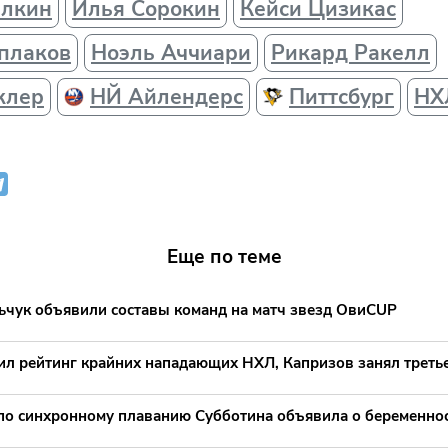
алкин
Илья Сорокин
Кейси Цизикас
плаков
Ноэль Аччиари
Рикард Ракелл
клер
НЙ Айлендерс
Питтсбург
НХ
Еще по теме
ьчук объявили составы команд на матч звезд ОвиCUP
ил рейтинг крайних нападающих НХЛ, Капризов занял третье
по синхронному плаванию Субботина объявила о беременно