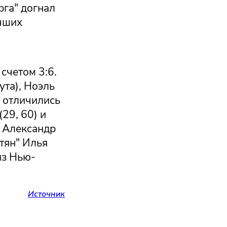
рга" догнал
учших
счетом 3:6.
ута), Ноэль
й отличились
29, 60) и
" Александр
тян" Илья
из Нью-
Источник