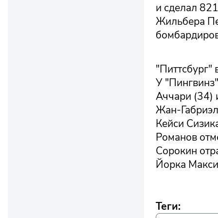
и сделал 821
Жильбера Пе
бомбардиров
"Питтсбург" 
У "Пингвинз"
Аччари (34) 
Жан-Габриэль
Кейси Сизика
Романов отме
Сорокин отр
Йорка Макси
Теги: