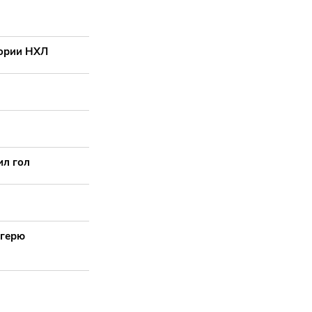
тории НХЛ
ил гол
агерю