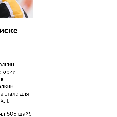
писке
алкин
стории
че
алкин
е стало для
НХЛ.
сил 505 шайб