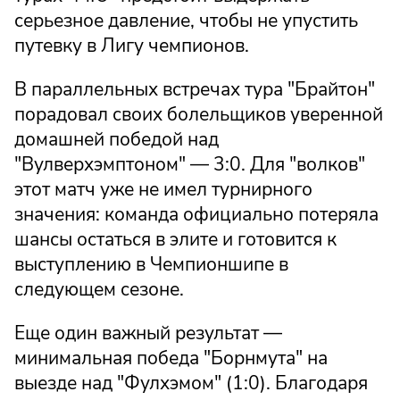
серьезное давление, чтобы не упустить
путевку в Лигу чемпионов.
В параллельных встречах тура "Брайтон"
порадовал своих болельщиков уверенной
домашней победой над
"Вулверхэмптоном" — 3:0. Для "волков"
этот матч уже не имел турнирного
значения: команда официально потеряла
шансы остаться в элите и готовится к
выступлению в Чемпионшипе в
следующем сезоне.
Еще один важный результат —
минимальная победа "Борнмута" на
выезде над "Фулхэмом" (1:0). Благодаря