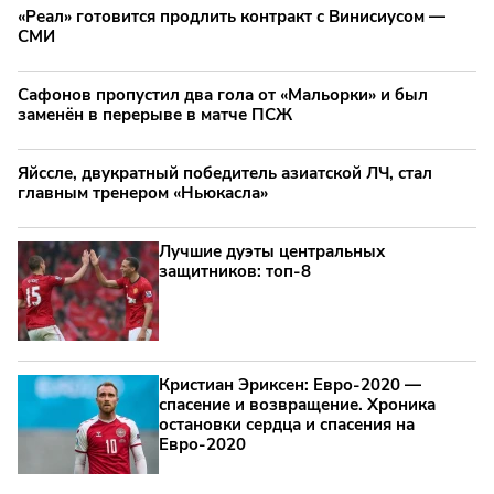
«Реал» готовится продлить контракт с Винисиусом —
СМИ
Сафонов пропустил два гола от «Мальорки» и был
заменён в перерыве в матче ПСЖ
Яйссле, двукратный победитель азиатской ЛЧ, стал
главным тренером «Ньюкасла»
Лучшие дуэты центральных
защитников: топ‑8
Кристиан Эриксен: Евро‑2020 —
спасение и возвращение. Хроника
остановки сердца и спасения на
Евро‑2020