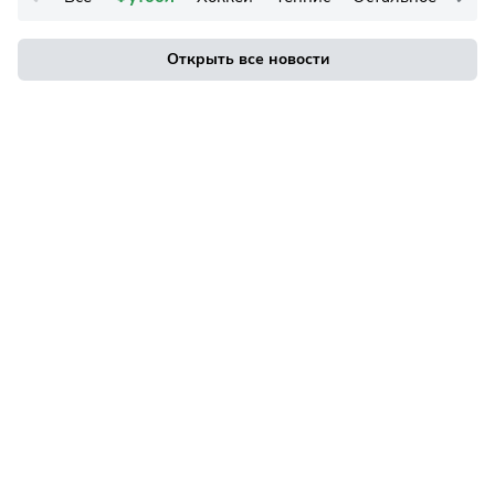
Открыть все новости