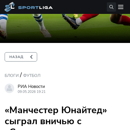
/
БЛОГИ
ФУТБОЛ
РИА Новости
09.05.2026 19:21
«Манчестер Юнайтед»
сыграл вничью с