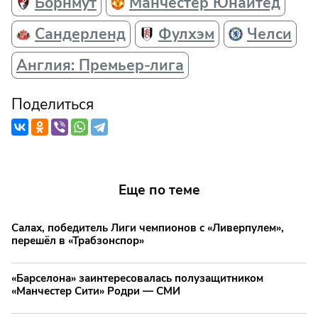
Борнмут
Манчестер Юнайтед
Сандерленд
Фулхэм
Челси
Англия: Премьер-лига
Поделиться
Еще по теме
Салах, победитель Лиги чемпионов с «Ливерпулем»,
перешёл в «Трабзонспор»
«Барселона» заинтересовалась полузащитником
«Манчестер Сити» Родри — СМИ