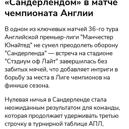
«Сандерлендом» в матче
чемпионата Англии
В одном из ключевых матчей 36-го тура
Английской премьер-лиги "Манчестер
Юнайтед" не сумел преодолеть оборону
"Сандерленда" — встреча на стадионе
"Стэдиум оф Лайт" завершилась без
забитых мячей, что добавляет интриги в
борьбу за места в Лиге чемпионов на
финише сезона.
Нулевая ничья в Сандерленде стала
неожиданным результатом для команды,
которая продолжает удерживать третью
строчку в турнирной таблице АПЛ,