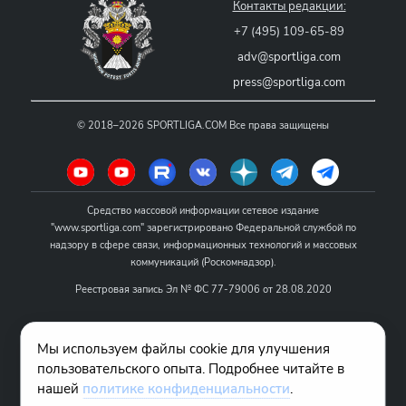
Контакты редакции:
+7 (495) 109-65-89
adv@sportliga.com
press@sportliga.com
©
2018–2026
SPORTLIGA.COM
Все права защищены
Средство массовой информации сетевое издание
"www.sportliga.com" зарегистрировано Федеральной службой по
надзору в сфере связи, информационных технологий и массовых
коммуникаций (Роскомнадзор).
Реестровая запись Эл № ФС 77-79006 от 28.08.2020
Название - www.sportliga.com
Мы используем файлы cookie для улучшения
Учредитель СМИ сетевого издания "www.sportliga.com": ИП Чамин
пользовательского опыта. Подробнее читайте в
О.Н.
нашей
политике конфиденциальности
.
Главный редактор СМИ сетевого издания "www.sportliga.com":