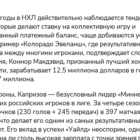
 годы в НХЛ действительно наблюдается тенд
орые делают ставку на коллективную игру и
анный платежный баланс, чаще добиваются у
ример «Колорадо Эвеланш», где результативн
а между многими игроками, подтверждает сл
ия, Коннор Макдэвид, признанный лучший хо
и, зарабатывает 12,5 миллиона долларов в г
7 миллиона.
ороны, Капризов — безусловный лидер «Минне
их российских игроков в лиге. За четыре сез
чков (230 голов + 245 передач) в 397 матча
что делает его одним из самых результативн
т. Его вклад в успехи «Уайлд» неоспорим, од
на ли столь высокая зарплата с точки зрения