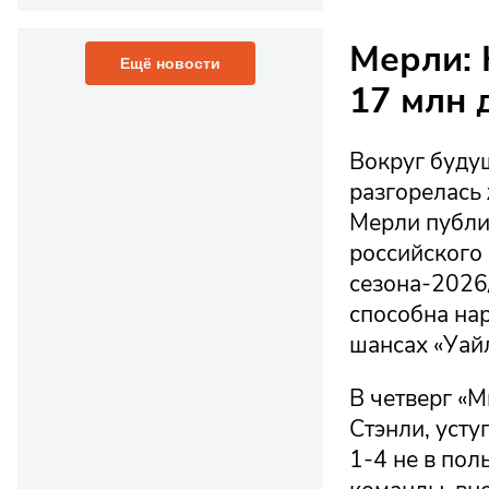
Мерли: 
Ещё новости
17 млн 
Вокруг буду
разгорелась
Мерли публи
российского 
сезона-2026/
способна нар
шансах «Уайл
В четверг «М
Стэнли, усту
1-4 не в пол