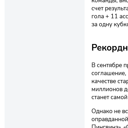
команды, вно
счет резуль
гола + 11 ас
за одну куб
Рекордн
В сентябре 
соглашение, 
качестве ста
миллионов д
станет самой
Однако не вс
оправданной.
Пингвинз», «