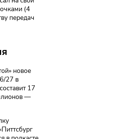
сал на свой
 очками (4
тву передач
ия
той» новое
6/27 в
составит 17
ллионов —
лку
«Питтсбург
я в подкасте