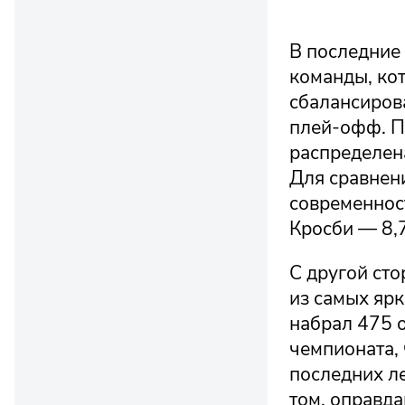
В последние
команды, кот
сбалансиров
плей-офф. П
распределен
Для сравнен
современност
Кросби — 8,
С другой ст
из самых ярк
набрал 475 о
чемпионата, 
последних ле
том, оправда