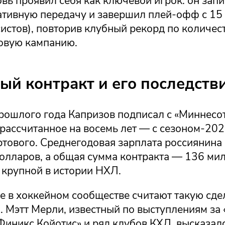
вь проявил себя как ключевой игрок: он запи
тативную передачу и завершил плей-офф с 15
систов), повторив клубный рекорд по количес
ковую кампанию.
ый контракт и его последств
прошлого года Капризов подписал с «Миннесо
рассчитанное на восемь лет — с сезоном-202
ртового. Среднегодовая зарплата россиянина 
олларов, а общая сумма контракта — 136 ми
 крупной в истории НХЛ.
е в хоккейном сообществе считают такую сде
 Мэтт Мерли, известный по выступлениям за 
Финикс Койотис» и ряд клубов КХЛ, высказалс