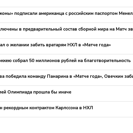
коны» подписали американца с российским паспортом Менел
ключены в предварительный состав сборной мира на Матч з
ал о желании забить вратарям НХЛ в «Матче года»
оккею собрал 50 миллионов рублей на благотворительность
ва победила команду Панарина в «Матче года», Овечкин заб
сией Олимпиада прошла бы иначе
н рекордным контрактом Карлссона в НХЛ