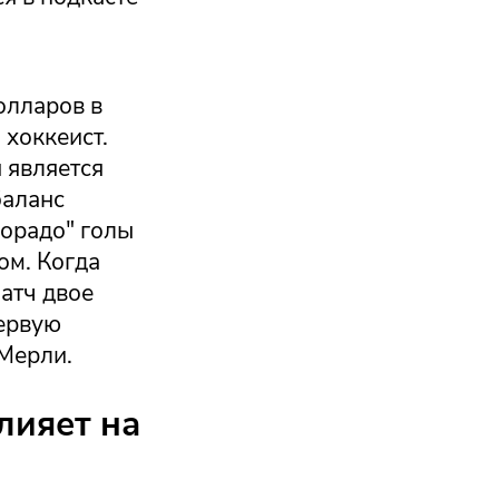
олларов в
 хоккеист.
 является
баланс
лорадо" голы
ом. Когда
матч двое
первую
 Мерли.
лияет на