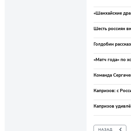
«Шанхайские дра
Шесть россиян в
Голдобин рассказ
«Матч года» по х
Команда Сергаче
Капризов: с Рос
Капризов удивлё