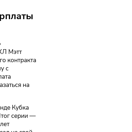
арплаты
»
ХЛ Мэтт
го контракта
у с
лата
азаться на
унде Кубка
Итог серии —
ылет