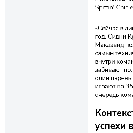
Spittin' Chicle
«Сейчас в ли
год. Сидни К
Макдэвид пол
самым технич
внутри кома
забивают пол
один парень 
играют по 35
очередь ком
Контекст
успехи 