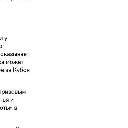
и у
ю
показывает
ка может
е за Кубок
апризовым
нья и
оты» в