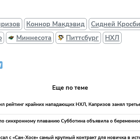
призов
Коннор Макдэвид
Сидней Кросб
о
Миннесота
Питтсбург
НХЛ
Еще по теме
ил рейтинг крайних нападающих НХЛ, Капризов занял третье
по синхронному плаванию Субботина объявила о беременно
сал с «Сан-Хосе» самый крупный контракт для новичка в ис