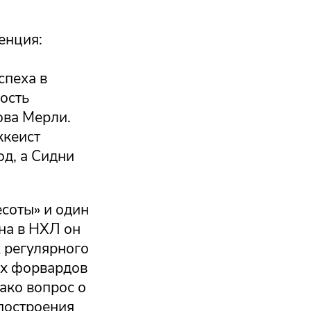
енция:
спеха в
ость
ова Мерли.
ккеист
од, а Сидни
соты» и один
она в НХЛ он
х регулярного
ых форвардов
нако вопрос о
 построения