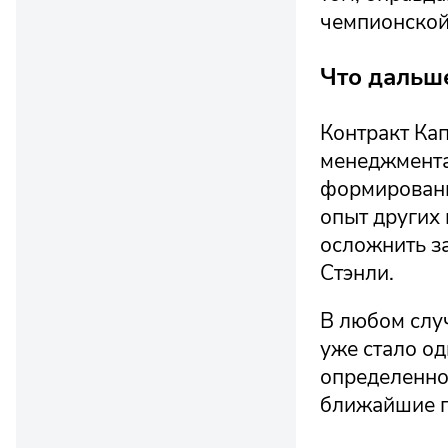
чемпионской
Что дальш
Контракт Кап
менеджмента
формирования
опыт других 
осложнить за
Стэнли.
В любом слу
уже стало о
определенно
ближайшие г