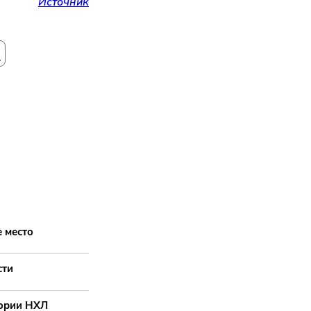
Источник
и
 место
сти
тории НХЛ