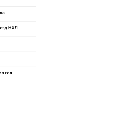
ла
везд НХЛ
ил гол