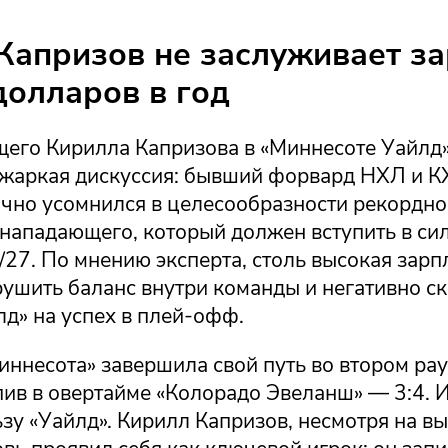
Капризов не заслуживает з
долларов в год
щего Кирилла Капризова в «Миннесоте Уайлд
 жаркая дискуссия: бывший форвард НХЛ и К
чно усомнился в целесообразности рекордно
нападающего, который должен вступить в сил
27. По мнению эксперта, столь высокая зарп
ушить баланс внутри команды и негативно ск
д» на успех в плей-офф.
иннесота» завершила свой путь во втором ра
пив в овертайме «Колорадо Эвеланш» — 3:4. 
ьзу «Уайлд». Кирилл Капризов, несмотря на в