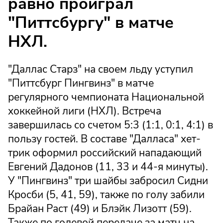
равно проиграл
"Питтсбургу" в матче
НХЛ.
"Даллас Старз" на своем льду уступил
"Питтсбург Пингвинз" в матче
регулярного чемпионата Национальной
хоккейной лиги (НХЛ). Встреча
завершилась со счетом 5:3 (1:1, 0:1, 4:1) в
пользу гостей. В составе "Далласа" хет-
трик оформил российский нападающий
Евгений Дадонов (11, 33 и 44-я минуты).
У "Пингвинз" три шайбы забросил Сидни
Кросби (5, 41, 59), также по голу забили
Брайан Раст (49) и Блэйк Лизотт (59).
Также по голевой передаче за матч на