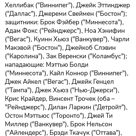
Хеллибак ("Виннипег"), Джейк Эттинджер
("Даллас"), Джереми Свеймен ("Бостон");
защитники: Брок Фэйбер ("Миннесота"),
Адам Фокс ("Рейнджерс"), Ноа Хэнифин
("Вегас"), Куинн Хьюз ("Ванкувер"), Чарли
Макэвой ("Бостон"), Джейкоб Слэвин
("Каролина"), Зак Веренски ("Коламбус");
нападающие: Мэттью Болди
("Миннесота"), Кайл Коннор ("Виннипег"),
Джек Айкел ("Вегас"), Джейк Генцел
("Тампа"), Джек Хьюз ("Нью-Джерси"),
Крис Крайдер, Винсент Трочек (оба –
"Рейнджерс"), Дилан Ларкин ("Детройт"),
Остон Мэттьюс ("Торонто"), Джей Ти
Миллер ("Ванкувер"), Брок Нельсон
("Айлендерс"), Брэди Ткачук ("Оттава"),