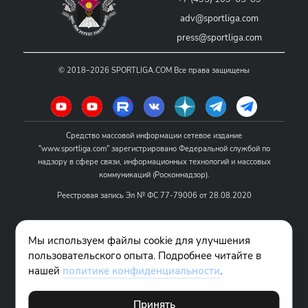
adv@sportliga.com
press@sportliga.com
©
2018–2026
SPORTLIGA.COM
Все права защищены
Средство массовой информации сетевое издание
"www.sportliga.com" зарегистрировано Федеральной службой по
надзору в сфере связи, информационных технологий и массовых
коммуникаций (Роскомнадзор).
Реестровая запись Эл № ФС 77-79006 от 28.08.2020
Название - www.sportliga.com
Мы используем файлы cookie для улучшения
Учредитель СМИ сетевого издания "www.sportliga.com": ИП Чамин
пользовательского опыта. Подробнее читайте в
О.Н.
нашей
политике конфиденциальности
.
Главный редактор СМИ сетевого издания "www.sportliga.com":
Хаимов Д.И.
Принять