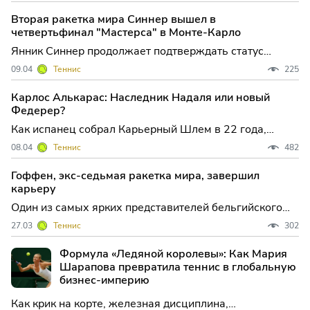
Зверевым и впервые в карьере вышел в финал
Вторая ракетка мира Синнер вышел в
престижного грунтового «Мастерса». Итальянец
четвертьфинал "Мастерса" в Монте-Карло
оформил победу в двух сет
Янник Синнер продолжает подтверждать статус
одного из главных фаворитов сезона: итальянский
09.04
Теннис
225
теннисист уверенно пробился в четвертьфинал
престижного "Мастерса" в Монте-Карло, одолев в
Карлос Алькарас: Наследник Надаля или новый
непростом трехсетовом поединке чеха Томаша
Федерер?
Махача. Этот матч не тол
Как испанец собрал Карьерный Шлем в 22 года,
тактический анализ его стиля и сравнение с Надалем,
08.04
Теннис
482
Федерером и Джоковичем.
Гоффен, экс-седьмая ракетка мира, завершил
карьеру
Один из самых ярких представителей бельгийского
тенниса последних лет, Давид Гоффен, объявил о том,
27.03
Теннис
302
что нынешний сезон станет для него последним в
профессиональной карьере. Решение 35-летнего
Формула «Ледяной королевы»: Как Мария
спортсмена завершить выступления на высшем
Шарапова превратила теннис в глобальную
уровне стало зн
бизнес-империю
Как крик на корте, железная дисциплина,