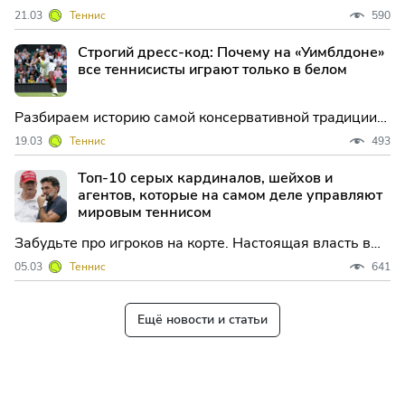
мельдониевый скандал и конфетная империя создали
21.03
Теннис
590
самый успешный коммерческий бренд в истории
женского спорта. Анализ стратегии выживания и
Строгий дресс-код: Почему на «Уимблдоне»
триумфа.
все теннисисты играют только в белом
Разбираем историю самой консервативной традиции
мирового спорта. Откуда появилось правило
19.03
Теннис
493
белоснежной формы на Уимблдоне, как бренды
пытаются обойти запреты и кто из звезд открыто
Топ-10 серых кардиналов, шейхов и
бунтовал против системы.
агентов, которые на самом деле управляют
мировым теннисом
Забудьте про игроков на корте. Настоящая власть в
теннисе принадлежит агентам-хищникам, арабским
05.03
Теннис
641
шейхам и люксовым корпорациям. Раскрываем
топ-10 главных кукловодов мирового тенниса,
которые решают, кто станет миллиардером, а кто
Ещё новости и статьи
останется ни с чем.