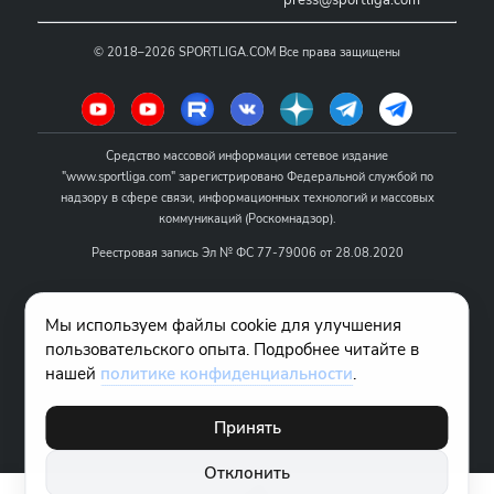
©
2018–2026
SPORTLIGA.COM
Все права защищены
Средство массовой информации сетевое издание
"www.sportliga.com" зарегистрировано Федеральной службой по
надзору в сфере связи, информационных технологий и массовых
коммуникаций (Роскомнадзор).
Реестровая запись Эл № ФС 77-79006 от 28.08.2020
Название - www.sportliga.com
Мы используем файлы cookie для улучшения
Учредитель СМИ сетевого издания "www.sportliga.com": ИП Чамин
пользовательского опыта. Подробнее читайте в
О.Н.
нашей
политике конфиденциальности
.
Главный редактор СМИ сетевого издания "www.sportliga.com":
Хаимов Д.И.
Принять
18+
Отклонить