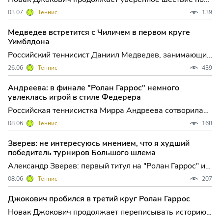
сетке Уимблдона, вновь подтвердив свой статус
03.07
Теннис
139
одного из главных фаворитов турнира. В третьем
круге лондонского мэйджора сербский ветеран
Медведев встретится с Чиличем в первом круге
одолел Артура Риндеркнеша из Франции, записав на
Уимблдона
свой счет не толь
Российский теннисист Даниил Медведев, занимающий
первую строчку национального рейтинга, стартует на
26.06
Теннис
439
Уимблдоне-2024 с непростого испытания — его
соперником по первому кругу станет опытный хорват
Андреева: в финале "Ролан Гаррос" немного
Марин Чилич. Жеребьевка главного травяного
увлеклась игрой в стиле Федерера
турнира сезон
Российская теннисистка Мирра Андреева сотворила
сенсацию на кортах Парижа, завоевав свой первый
08.06
Теннис
168
титул на турнирах Большого шлема и став новой
звездой "Ролан Гаррос". В финальном поединке 19-
Зверев: не интересуюсь мнением, что я худший
летняя спортсменка уверенно обыграла польскую
победитель турниров Большого шлема
теннисистку Ма
Александр Зверев: первый титул на "Ролан Гаррос" и
ответ критикам В Париже завершился один из самых
08.06
Теннис
207
обсуждаемых финалов "Ролан Гаррос" последних лет:
Александр Зверев, третья ракетка мира, наконец-то
Джокович пробился в третий круг Ролан Гаррос
взял долгожданный титул Большого шлема, победив
Новак Джокович продолжает переписывать историю