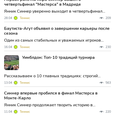
Себастьяна Офнера из Австрии, оформив выход в
четвертьфинал "Мастерса" в Мадриде
следующий этап и продлив свою
Янник Синнер уверенно выходит в четвертьфинал
«Мастерса» в Мадриде, одержав историческую 25-ю
28.04
Теннис
209
победу подряд Итальянский теннисист Янник Синнер
продолжает демонстрировать впечатляющую форму
Баутиста-Агут объявил о завершении карьеры после
на крупнейших турнирах сезона. В матче четвертого
сезона
круга ма
Один из самых стабильных и уважаемых игроков
испанского тенниса, Роберто Баутиста-Агут, объявил о
16.04
Теннис
230
своем намерении завершить профессиональную
карьеру после сезона-2026. Это решение знаменует
Уимблдон: Топ-10 традиций турнира
собой скорое завершение яркой и продолжительной
главы в исто
Рассказываем о 10 главных традициях: строгий
дресс-код, легендарная очередь, королевская ложа и
13.04
Теннис
563
почему здесь едят тонны клубники.
Синнер впервые пробился в финал Мастерса в
Монте-Карло
Янник Синнер продолжает творить историю в
нынешнем сезоне: в субботу в Монте-Карло вторая
11.04
Теннис
220
ракетка мира уверенно разобрался с Александром