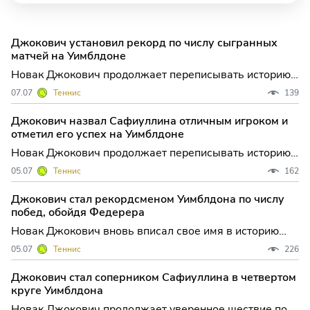
Джокович установил рекорд по числу сыгранных
матчей на Уимблдоне
Новак Джокович продолжает переписывать историю
мирового тенниса: сербский ветеран не только
07.07
Теннис
139
уверенно шагает по сетке Уимблдона-2024, но и
устанавливает новые рекорды самого престижного
Джокович назвал Сафиуллина отличным игроком и
травяного турнира планеты. В четвертьфинальном
отметил его успех на Уимблдоне
поединке против ка
Новак Джокович продолжает переписывать историю
тенниса: в напряжённом матче четвёртого круга
05.07
Теннис
162
Уимблдона сербский чемпион одержал волевую
победу над россиянином Романом Сафиуллиным, а
Джокович стал рекордсменом Уимблдона по числу
заодно установил новый рекорд турнира по
побед, обойдя Федерера
количеству выигранных матче
Новак Джокович вновь вписал свое имя в историю
мирового тенниса, став абсолютным рекордсменом
05.07
Теннис
226
Уимблдона по числу побед на кортах Всеанглийского
клуба. В напряжённом поединке четвёртого круга
Джокович стал соперником Сафиуллина в четвертом
сербский чемпион одолел россиянина Романа
круге Уимблдона
Сафиуллина, что п
Новак Джокович продолжает уверенное шествие по