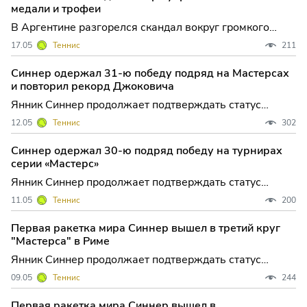
медали и трофеи
В Аргентине разгорелся скандал вокруг громкого
ограбления: дом легендарного теннисиста Хуана
17.05
Теннис
211
Мартина дель Потро в Тандиле подвергся нападению
неизвестных. Преступники вынесли из жилища одного
Синнер одержал 31-ю победу подряд на Мастерсах
из самых титулованных спортсменов страны не только
и повторил рекорд Джоковича
ценные
Янник Синнер продолжает подтверждать статус
главной звезды итальянского тенниса: первая ракетка
12.05
Теннис
302
мира уверенно прошёл в четвертьфинал домашнего
«Мастерса» в Риме, одержав очередную победу и
Синнер одержал 30-ю подряд победу на турнирах
вписав своё имя в историю турниров этой категории. В
серии «Мастерс»
1/8 фина
Янник Синнер продолжает подтверждать статус
главной звезды мирового тенниса: в третьем раунде
11.05
Теннис
200
«Мастерса» в Риме первая ракетка планеты не
оставил шансов австралийцу Алексею Попырину,
Первая ракетка мира Синнер вышел в третий круг
оформив уверенную победу и продлив свою
"Мастерса" в Риме
впечатляющую победную серию
Янник Синнер продолжает подтверждать статус
первой ракетки мира, уверенно стартовав на
09.05
Теннис
244
домашнем турнире в Риме. В матче второго круга
престижного "Мастерса" итальянец одолел
Первая ракетка мира Синнер вышел в