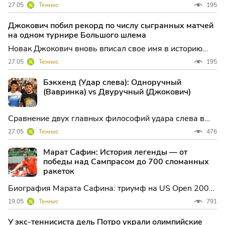
мирового тенниса: в Париже сербский чемпион
27.05
Теннис
195
уверенно пробился в третий раунд Roland Garros,
установив сразу несколько рекордов Открытой эры.
Джокович побил рекорд по числу сыгранных матчей
Его победа над французом Валантеном Руайе не
на одном турнире Большого шлема
только вывела его
Новак Джокович вновь вписал свое имя в историю
мирового тенниса, установив уникальное достижение
27.05
Теннис
195
на кортах Парижа. Во втором круге Roland Garros
сербский чемпион провел свой 120-й матч на этом
Бэкхенд (Удар слева): Одноручный
турнире, что стало новым рекордом Открытой эры по
(Вавринка) vs Двуручный (Джокович)
количес
Сравнение двух главных философий удара слева в
современном теннисе. Разбор эстетики и мощи
27.05
Теннис
476
одноручного бэкхенда Стэна Вавринки против
железной стабильности двуручного удара Новака
Марат Сафин: История легенды — от
Джоковича
победы над Сампрасом до 700 сломанных
ракеток
Биография Марата Сафина: триумф на US Open 2000,
легендарное противостояние с Питом Сампрасом,
19.05
Теннис
791
статистика сломанных ракеток и харизма первой
ракетки мира.
У экс-теннисиста дель Потро украли олимпийские