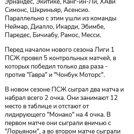
Эрнандес, Экитике, Канг-ин-Ли, ХАви
Симонс, Шкриньяр, Асенсио.
Параллельно с этим ушли из команды
Неймар, Диалло, Икарди, Эбимбе,
Паредес, Бичиабу, Рамос, Месси.
Перед началом нового сезона Лиги 1
ПСЖ провел 5 контрольных матчей, в
которых победил только два раза -
против "Гавра" и "Чонбук Моторс".
В новом сезоне ПСЖ сыграл два матча и
набрал всего 2 очка. Они занимают 12
место в таблице и отстают от
лидирующего "Монако" на 4 очка. В
первом матче они сыграли вничью с
"Лорьяном", а во втором матче сыграли