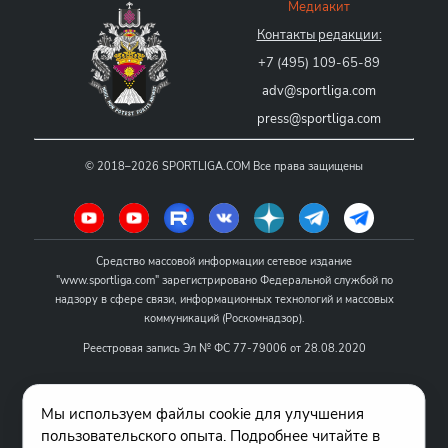
Медиакит
Контакты редакции:
+7 (495) 109-65-89
adv@sportliga.com
press@sportliga.com
©
2018–2026
SPORTLIGA.COM
Все права защищены
Средство массовой информации сетевое издание
"www.sportliga.com" зарегистрировано Федеральной службой по
надзору в сфере связи, информационных технологий и массовых
коммуникаций (Роскомнадзор).
Реестровая запись Эл № ФС 77-79006 от 28.08.2020
Название - www.sportliga.com
Мы используем файлы cookie для улучшения
Учредитель СМИ сетевого издания "www.sportliga.com": ИП Чамин
пользовательского опыта. Подробнее читайте в
О.Н.