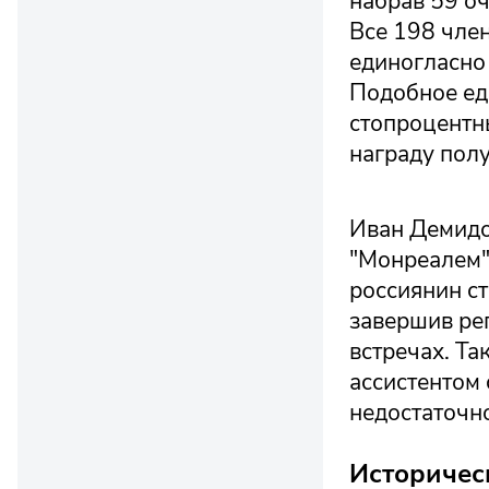
набрав 59 оч
Все 198 чле
единогласно
Подобное ед
стопроцентны
награду пол
Иван Демидов
"Монреалем"
россиянин с
завершив рег
встречах. Та
ассистентом 
недостаточно
Историчес