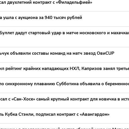
сал двухлетний контракт с «Филадельфией»
 ушла с аукциона за 940 тысяч рублей
уллет дадут стартовый удар в матче московского и махачка
ьчук объявили составы команд на матч звезд ОвиCUP
ил рейтинг крайних нападающих НХЛ, Капризов занял третье
по синхронному плаванию Субботина объявила о беременно
сал с «Сан-Хосе» самый крупный контракт для новичка в ис
ль Кубка Стэнли, подписал контракт с «Авангардом»