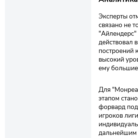
Эксперты от
связано не т
"Айлендерс" 
действовал 
построений 
высокий уро
ему большие
Для "Монреа
этапом стан
форвард под
игроков лиги
индивидуаль
дальнейшим 