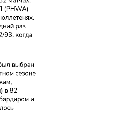
82 матчах.
ХЛ (PHWA)
бюллетенях.
дний раз
/93, когда
 был выбран
тном сезоне
кам,
) в 82
мбардиром и
алось