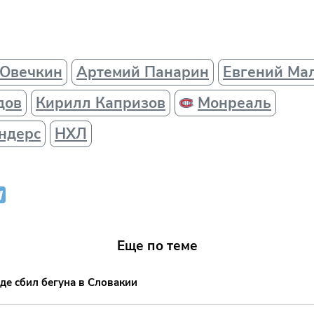
 Овечкин
Артемий Панарин
Евгений Ма
дов
Кирилл Капризов
Монреаль
ндерс
НХЛ
Еще по теме
де сбил бегуна в Словакии