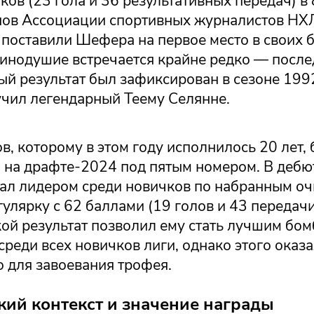
ков (23 гола и 36 результативных передач) в 
нов Ассоциации спортивных журналистов Н
 поставили Шефера на первое место в своих 
инодушие встречается крайне редко — после
й результат был зафиксирован в сезоне 1992
учил легендарный Теему Селянне.
, которому в этом году исполнилось 20 лет,
 на драфте-2024 под пятым номером. В дебю
тал лидером среди новичков по набранным оч
улярку с 62 баллами (19 голов и 43 передачи
кой результат позволил ему стать лучшим бо
среди всех новичков лиги, однако этого оказ
 для завоевания трофея.
кий контекст и значение награды