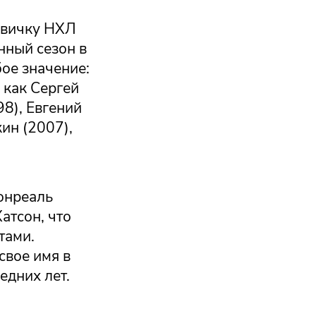
овичку НХЛ
нный сезон в
бое значение:
 как Сергей
98), Евгений
ин (2007),
онреаль
атсон, что
тами.
свое имя в
едних лет.