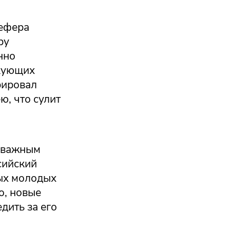
Шефера
ру
нно
акующих
рировал
ю, что сулит
л важным
сийский
ных молодых
о, новые
дить за его