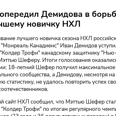
передил Демидова в борьб
учшему новичку НХЛ
 звание лучшего новичка сезона НХЛ российс
"Монреаль Канадиенс" Иван Демидов уступи
"Колдер Трофи" канадскому защитнику "Нью
Мэттью Шеферу. Итоги голосования оказалис
ми: 18-летний Шефер получил максимальное
льного сообщества, а Демидову, несмотря на
 статистику, не удалось повторить успех св
соотечественников.
 сайт НХЛ сообщил, что Мэттью Шефер ста
 "Колдер Трофи" по итогам регулярного чемп