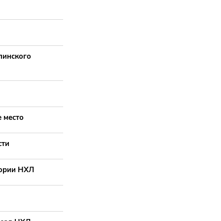
линского
 место
сти
тории НХЛ