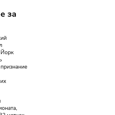
е за
кий
л
-Йорк
ь
 признание
оих
л
ионата,