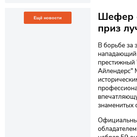
Шефер о
Ещё новости
приз л
В борьбе за
нападающий 
престижный 
Айлендерс" 
исторически
профессиона
впечатляющую
знаменитых 
Официальный
обладателем