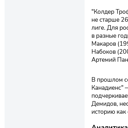
"Колдер Тро
не старше 26
лиге. Для ро
в разные год
Макаров (199
Набоков (200
Артемий Пан
В прошлом с
Канадиенс" 
подчеркивае
Демидов, нес
историю как 
Аналитика