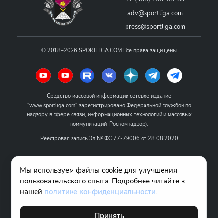
adv@sportliga.com
press@sportliga.com
©
2018–2026
SPORTLIGA.COM
Все права защищены
Средство массовой информации сетевое издание
"www.sportliga.com" зарегистрировано Федеральной службой по
надзору в сфере связи, информационных технологий и массовых
коммуникаций (Роскомнадзор).
Реестровая запись Эл № ФС 77-79006 от 28.08.2020
Название - www.sportliga.com
Мы используем файлы cookie для улучшения
Учредитель СМИ сетевого издания "www.sportliga.com": ИП Чамин
пользовательского опыта. Подробнее читайте в
О.Н.
нашей
политике конфиденциальности
.
Главный редактор СМИ сетевого издания "www.sportliga.com":
Хаимов Д.И.
Принять