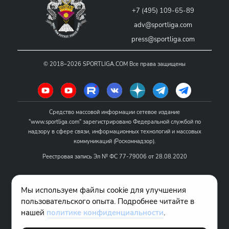
+7 (495) 109-65-89
adv@sportliga.com
press@sportliga.com
©
2018–2026
SPORTLIGA.COM
Все права защищены
Средство массовой информации сетевое издание
"www.sportliga.com" зарегистрировано Федеральной службой по
надзору в сфере связи, информационных технологий и массовых
коммуникаций (Роскомнадзор).
Реестровая запись Эл № ФС 77-79006 от 28.08.2020
Название - www.sportliga.com
Мы используем файлы cookie для улучшения
Учредитель СМИ сетевого издания "www.sportliga.com": ИП Чамин
пользовательского опыта. Подробнее читайте в
О.Н.
нашей
политике конфиденциальности
.
Главный редактор СМИ сетевого издания "www.sportliga.com":
Хаимов Д.И.