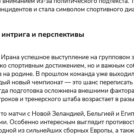
вниманием из-за политического подтекста. Т
инцидентов и стала символом спортивного ди
 интрига и перспективы
 Ирана успешное выступление на групповом 
лько спортивным достижением, но и важным с
 на родине. В прошлом команда уже выходил
дый новый чемпионат — это шанс переписать 
огда подготовка осложнена внешними фактор
роков и тренерского штаба возрастает в разы
то матчи с Новой Зеландией, Бельгией и Еги
и. Особенно интересным выглядит противост
дной из сильнейших сборных Европы, а также