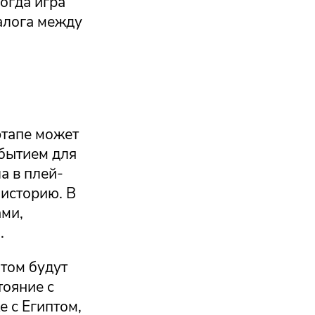
огда игра
алога между
этапе может
обытием для
а в плей-
историю. В
ами,
.
птом будут
ояние с
 с Египтом,