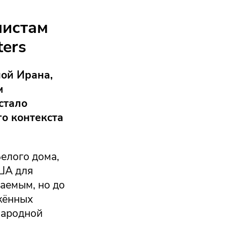
листам
ters
ой Ирана,
м
стало
о контекста
Белого дома,
ША для
даемым, но до
жённых
народной