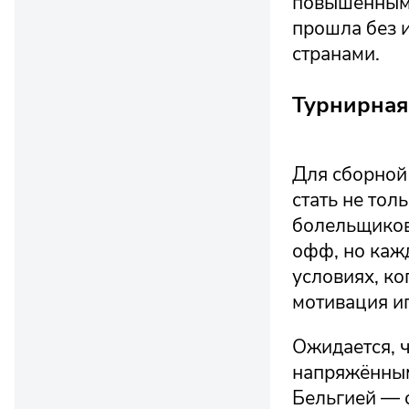
повышенным 
прошла без 
странами.
Турнирная
Для сборной
стать не то
болельщиков
офф, но каж
условиях, к
мотивация иг
Ожидается, ч
напряжённым
Бельгией — о