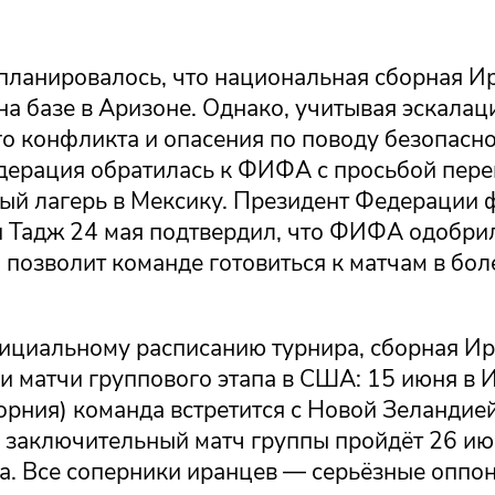
планировалось, что национальная сборная И
на базе в Аризоне. Однако, учитывая эскала
о конфликта и опасения по поводу безопасно
дерация обратилась к ФИФА с просьбой пере
ый лагерь в Мексику. Президент Федерации 
 Тадж 24 мая подтвердил, что ФИФА одобрил
 позволит команде готовиться к матчам в бо
ициальному расписанию турнира, сборная И
и матчи группового этапа в США: 15 июня в 
орния) команда встретится с Новой Зеландие
а заключительный матч группы пройдёт 26 ию
а. Все соперники иранцев — серьёзные оппон