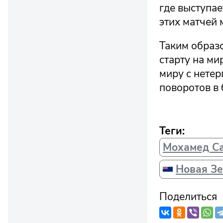
где выступа
этих матчей 
Таким образо
старту на м
миру с нете
поворотов в 
Теги:
Мохамед С
Новая З
Поделиться