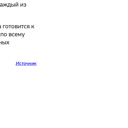
Каждый из
 готовится к
 по всему
нных
Источник