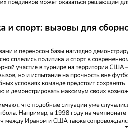
тих поединков может оказаться решающим дл
а и спорт: вызовы для сборн
зами и переносом базы наглядно демонстриру
сно сплелись политика и спорт в современно
орной участие в турнире на территории США 
ызов, но и испытание на прочность вне футб
бных условиях команде предстоит сохранять
ю и демонстрировать максимум своих возмож
ечают, что подобные ситуации уже случались
тбола. Например, в 1998 году на чемпионате
ч между Ираном и США также сопровождалс