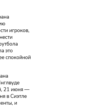
рана
цию
сти игроков,
нести
футбола
а это
лее спокойной
рана
Инглвуде
й, 21 июня —
ня в Сиэтле
енты, и