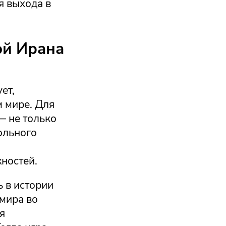
я выхода в
ой Ирана
ет,
м мире. Для
— не только
ольного
ностей.
 в истории
 мира во
я