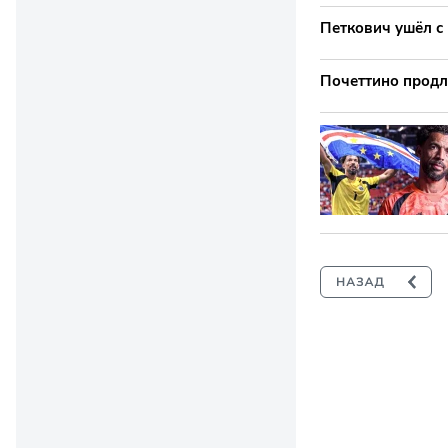
Петкович ушёл с
Почеттино продл