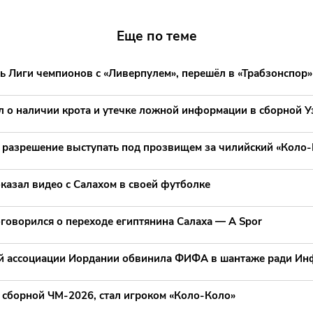
Еще по теме
ь Лиги чемпионов с «Ливерпулем», перешёл в «Трабзонспор»
л о наличии крота и утечке ложной информации в сборной У
 разрешение выступать под прозвищем за чилийский «Коло
казал видео с Салахом в своей футболке
говорился о переходе египтянина Салаха — A Spor
й ассоциации Иордании обвинила ФИФА в шантаже ради Ин
ь сборной ЧМ-2026, стал игроком «Коло-Коло»