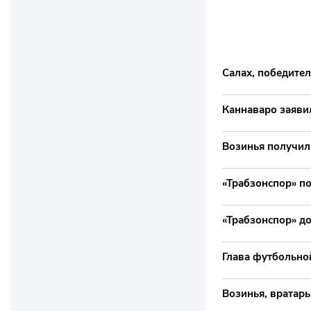
Салах, победител
Каннаваро заяви
Возинья получил
«Трабзонспор» по
«Трабзонспор» до
Глава футбольно
Возинья, вратар