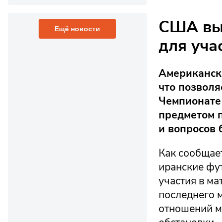
США вы
Ещё новости
для уча
Американск
что позволя
Чемпионате 
предметом п
и вопросов 
Как сообщает
иранские фу
участия в ма
последнего 
отношений м