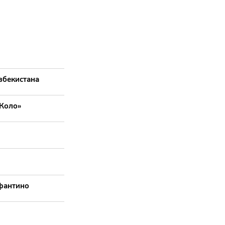
збекистана
-Коло»
фантино