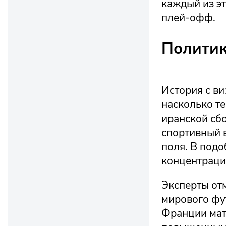
каждый из э
плей-офф.
Политик
История с ви
насколько те
иранской сб
спортивный в
поля. В подо
концентраци
Эксперты отм
мирового фу
Франции мат