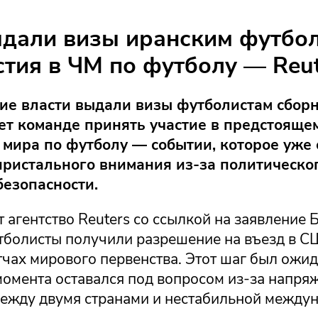
дали визы иранским футбо
стия в ЧМ по футболу — Reu
ие власти выдали визы футболистам сборн
ет команде принять участие в предстояще
мира по футболу — событии, которое уже 
ристального внимания из-за политическог
безопасности.
 агентство Reuters со ссылкой на заявление 
тболисты получили разрешение на въезд в С
тчах мирового первенства. Этот шаг был ожи
момента оставался под вопросом из-за напря
ежду двумя странами и нестабильной между