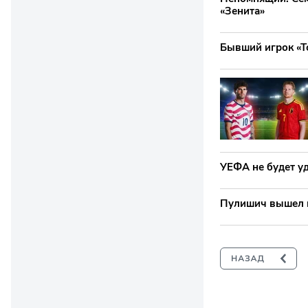
«Зенита»
Бывший игрок «Т
УЕФА не будет у
Пулишич вышел в