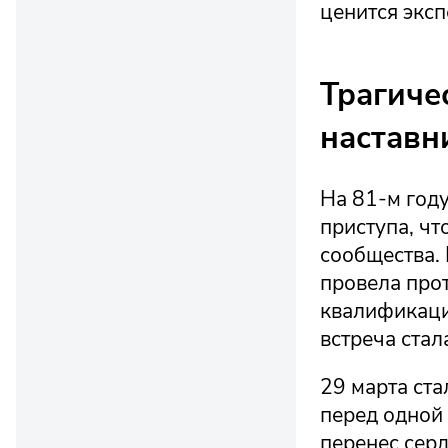
ценится экс
Трагиче
наставн
На 81-м год
приступа, чт
сообщества.
провела про
квалификации
встреча стал
29 марта ста
перед одной
перенес серд