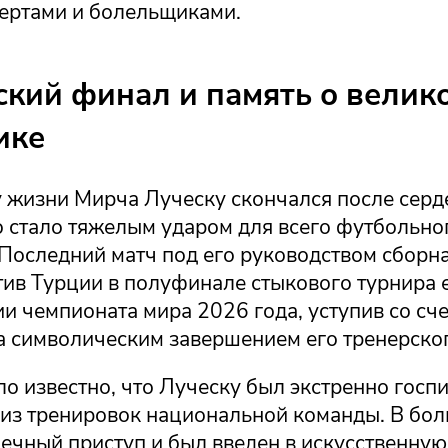
пертами и болельщиками.
ский финал и память о велик
ике
у жизни Мирча Луческу скончался после серд
о стало тяжелым ударом для всего футбольно
 Последний матч под его руководством сборн
тив Турции в полуфинале стыкового турнира 
 чемпионата мира 2026 года, уступив со сче
а символическим завершением его тренерског
ло известно, что Луческу был экстренно госп
 из тренировок национальной команды. В бол
ечный приступ и был введен в искусственную