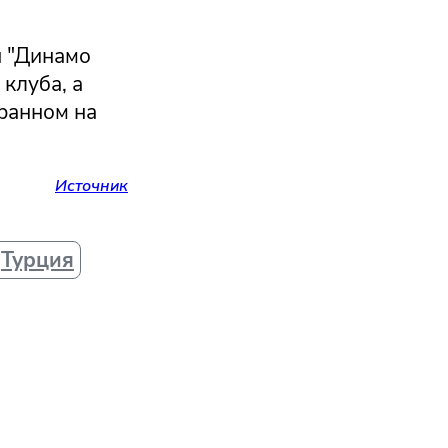
ы "Динамо
клуба, а
гранном на
Источник
Турция