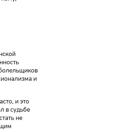
нской
нность
 болельщиков
сионализма и
сто, и это
л в судьбе
стать не
ющим