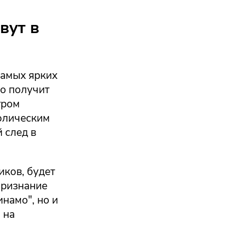
вут в
самых ярких
о получит
тром
олическим
 след в
иков, будет
признание
намо", но и
 на