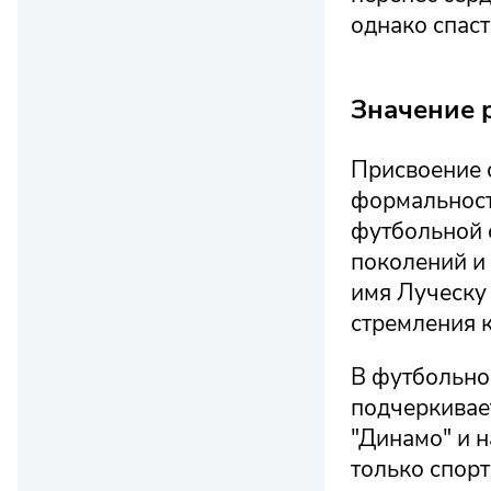
однако спаст
Значение 
Присвоение 
формальност
футбольной 
поколений и
имя Луческу
стремления к
В футбольно
подчеркивае
"Динамо" и 
только спор