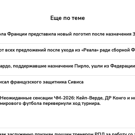
Еще по теме
ла Франции представила новый логотип после назначения 
от всех предложений после ухода из «Реала» ради сборной 
ардо, поддержавшие назначение Пирло, ушли из Федерации
исал французского защитника Сивиса
Неожиданные сенсации ЧМ-2026: Кейп‑Верде, ДР Конго и н
мирового футбола перевернули ход турнира.
ак заслуженно признан лучшим тренером РПЛ за работу со