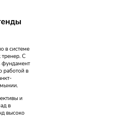
генды
о в системе
 тренер. С
в фундамент
о работой в
анкт-
умынии.
лективы и
ад в
нд высоко