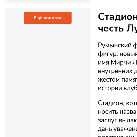
Стадион
Ещё новости
честь Л
Румынский ф
фигур: новы
имя Мирчи Л
внутренних 
жестом памят
истории клу
Стадион, кот
носить назва
заслуг выдаю
дань уважени