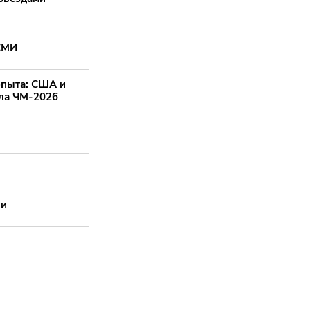
 СМИ
опыта: США и
ала ЧМ-2026
ии