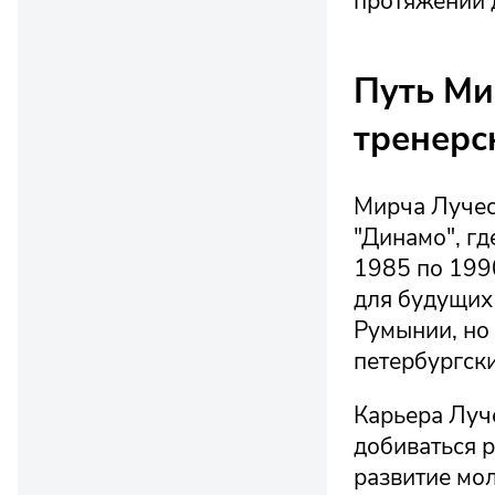
протяжении 
Путь Ми
тренерс
Мирча Лучес
"Динамо", гд
1985 по 199
для будущих 
Румынии, но
петербургск
Карьера Луч
добиваться р
развитие мо