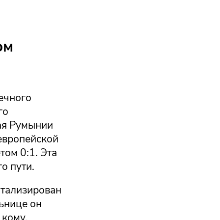
ом
ечного
го
ая Румынии
европейской
том 0:1. Эта
о пути.
итализирован
ьнице он
 кому,