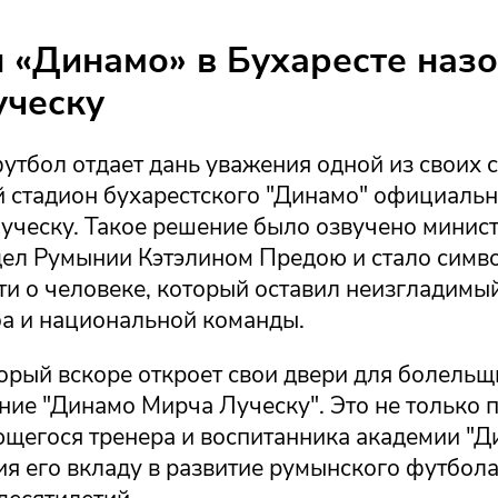
 «Динамо» в Бухаресте назо
уческу
утбол отдает дань уважения одной из своих 
й стадион бухарестского "Динамо" официальн
уческу. Такое решение было озвучено минис
дел Румынии Кэтэлином Предою и стало симв
и о человеке, который оставил неизгладимый
ба и национальной команды.
орый вскоре откроет свои двери для болельщ
ние "Динамо Мирча Луческу". Это не только 
щегося тренера и воспитанника академии "Ди
я его вкладу в развитие румынского футбола