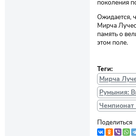
поколения п
Ожидается, 
Мирча Луческ
память о вел
этом поле.
Теги:
Мирча Луч
Румыния: В
Чемпионат 
Поделиться