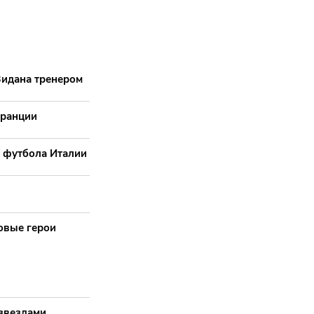
Зидана тренером
Франции
 футбола Италии
овые герои
 звездами