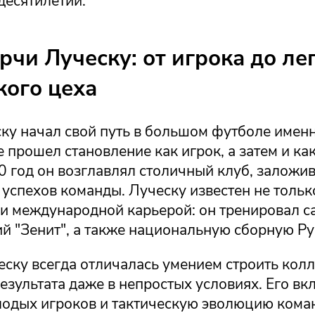
десятилетий.
рчи Луческу: от игрока до ле
кого цеха
ку начал свой путь в большом футболе именн
е прошел становление как игрок, а затем и как
0 год он возглавлял столичный клуб, заложи
успехов команды. Луческу известен не тольк
 и международной карьерой: он тренировал с
ий "Зенит", а также национальную сборную Р
еску всегда отличалась умением строить кол
езультата даже в непростых условиях. Его вкл
лодых игроков и тактическую эволюцию кома