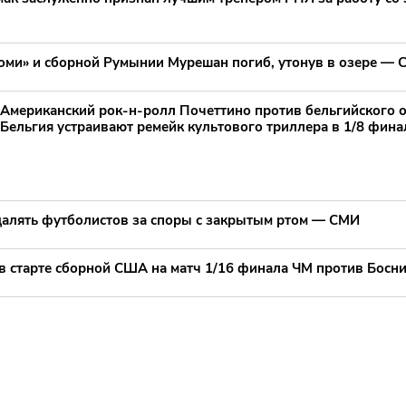
оми» и сборной Румынии Мурешан погиб, утонув в озере —
Американский рок-н-ролл Почеттино против бельгийского 
Бельгия устраивают ремейк культового триллера в 1/8 фин
далять футболистов за споры с закрытым ртом — СМИ
 старте сборной США на матч 1/16 финала ЧМ против Босн