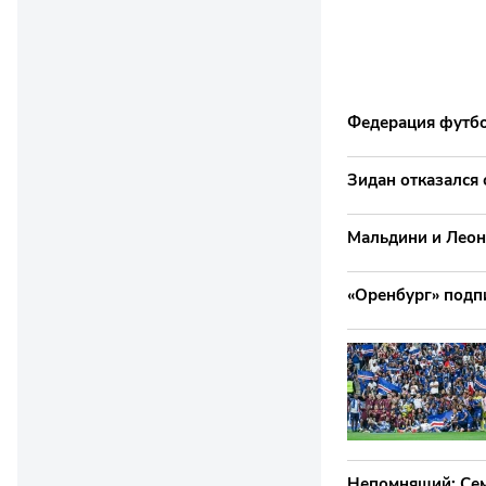
Федерация футбо
Зидан отказался 
Мальдини и Леон
«Оренбург» подп
Непомнящий: Сем