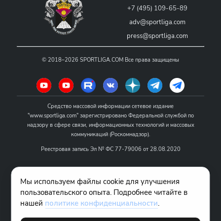
+7 (495) 109-65-89
adv@sportliga.com
press@sportliga.com
©
2018–2026
SPORTLIGA.COM
Все права защищены
Средство массовой информации сетевое издание
"www.sportliga.com" зарегистрировано Федеральной службой по
надзору в сфере связи, информационных технологий и массовых
коммуникаций (Роскомнадзор).
Реестровая запись Эл № ФС 77-79006 от 28.08.2020
Название - www.sportliga.com
Мы используем файлы cookie для улучшения
Учредитель СМИ сетевого издания "www.sportliga.com": ИП Чамин
пользовательского опыта. Подробнее читайте в
О.Н.
нашей
политике конфиденциальности
.
Главный редактор СМИ сетевого издания "www.sportliga.com":
Хаимов Д.И.