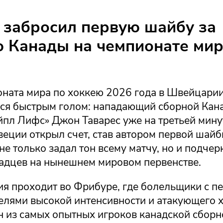
 забросил первую шайбу за
 Канады на чемпионате мир
оната мира по хоккею 2026 года в Швейцари
ся быстрым голом: нападающий сборной Кан
пл Лифс» Джон Таварес уже на третьей минут
еции открыл счет, став автором первой шайб
не только задал тон всему матчу, но и подчер
адцев на нынешнем мировом первенстве.
ия проходит во Фрибуре, где болельщики с п
елями высокой интенсивности и атакующего х
н из самых опытных игроков канадской сборн