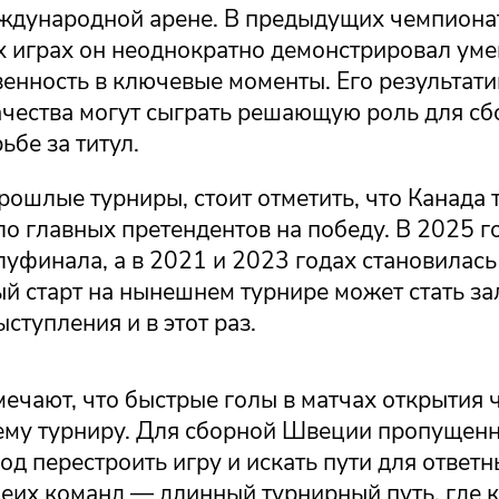
еждународной арене. В предыдущих чемпиона
 играх он неоднократно демонстрировал уме
венность в ключевые моменты. Его результати
ачества могут сыграть решающую роль для с
ьбе за титул.
рошлые турниры, стоит отметить, что Канада
ло главных претендентов на победу. В 2025 г
луфинала, а в 2021 и 2023 годах становилас
ый старт на нынешнем турнире может стать з
ступления и в этот раз.
ечают, что быстрые голы в матчах открытия 
ему турниру. Для сборной Швеции пропущенн
од перестроить игру и искать пути для ответн
беих команд — длинный турнирный путь, где 