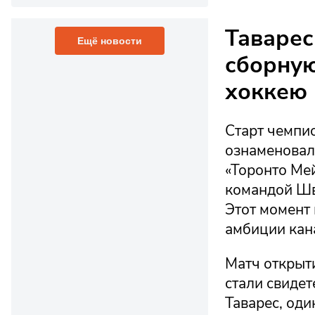
Таварес
Ещё новости
сборную
хоккею
Старт чемпи
ознаменовал
«Торонто Мей
командой Шв
Этот момент 
амбиции кан
Матч открыт
стали свидет
Таварес, оди