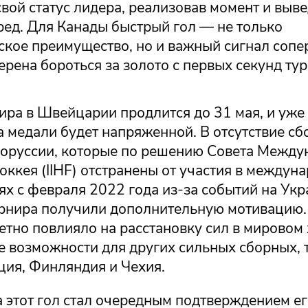
вой статус лидера, реализовав момент и выв
ред. Для Канады быстрый гол — не только
ское преимущество, но и важный сигнал сопе
рена бороться за золото с первых секунд тур
ра в Швейцарии продлится до 31 мая, и уже 
а медали будет напряженной. В отсутствие с
лоруссии, которые по решению Совета Межд
ккея (IIHF) отстранены от участия в междун
х с февраля 2022 года из-за событий на Укр
рнира получили дополнительную мотивацию.
тно повлияло на расстановку сил в мировом 
е возможности для других сильных сборных, 
ция, Финляндия и Чехия.
а этот гол стал очередным подтверждением е