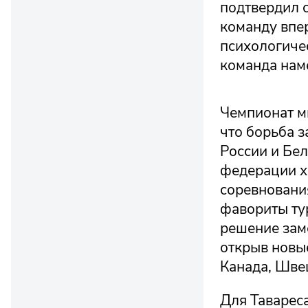
подтвердил с
команду впе
психологиче
команда наме
Чемпионат ми
что борьба з
России и Бе
федерации хо
соревнования
фавориты ту
решение заме
открыв новы
Канада, Шве
Для Таварес