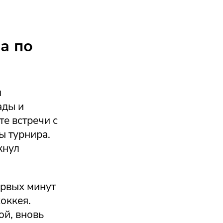
а по
и
ады и
е встречи с
ы турнира.
кнул
ервых минут
оккея.
ой, вновь