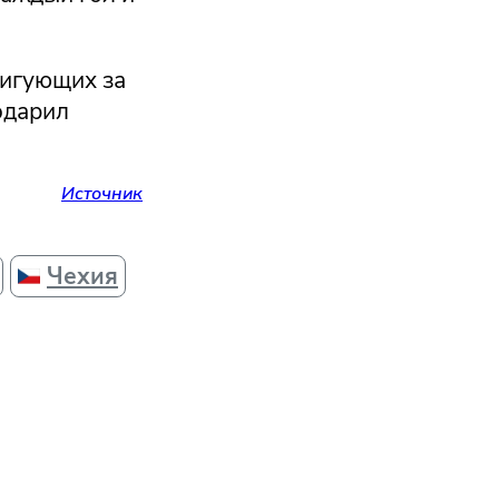
ригующих за
одарил
Источник
Чехия