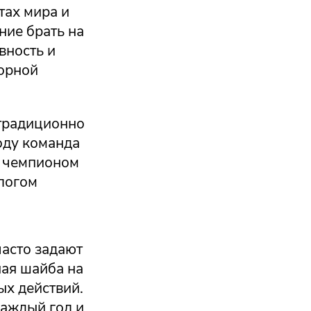
тах мира и
ние брать на
вность и
борной
 традиционно
оду команда
ь чемпионом
алогом
часто задают
ая шайба на
ых действий.
каждый гол и