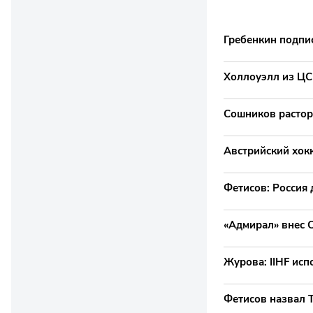
Гребенкин подпи
Холлоуэлл из ЦС
Сошников растор
Австрийский хокк
Фетисов: Россия 
«Адмирал» внес С
Журова: IIHF исп
Фетисов назвал 