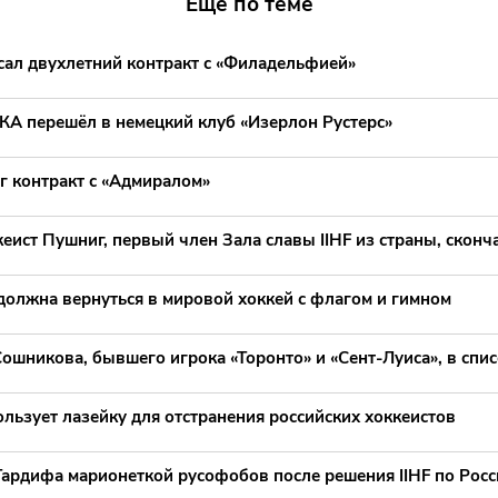
Еще по теме
сал двухлетний контракт с «Филадельфией»
КА перешёл в немецкий клуб «Изерлон Рустерс»
г контракт с «Адмиралом»
еист Пушниг, первый член Зала славы IIHF из страны, сконча
должна вернуться в мировой хоккей с флагом и гимном
ошникова, бывшего игрока «Торонто» и «Сент-Луиса», в спис
ользует лазейку для отстранения российских хоккеистов
Тардифа марионеткой русофобов после решения IIHF по Росс