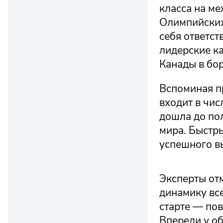
класса на м
Олимпийских
себя ответст
лидерские к
Канады в бор
Вспоминая п
входит в чис
дошла до по
мира. Быстр
успешного вы
Эксперты отм
динамику вс
старте — пов
Впереди у о