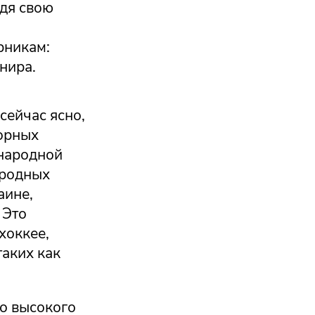
едя свою
рникам:
нира.
сейчас ясно,
борных
ународной
ародных
аине,
 Это
хоккее,
таких как
го высокого