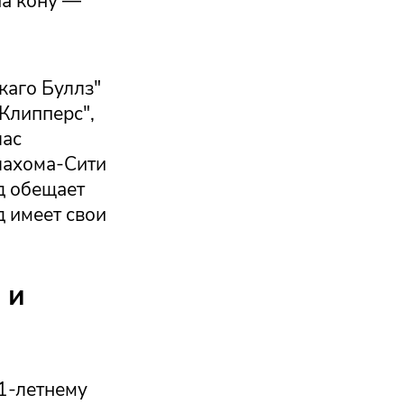
на кону —
каго Буллз"
Клипперс",
лас
клахома-Сити
д обещает
д имеет свои
 и
1-летнему