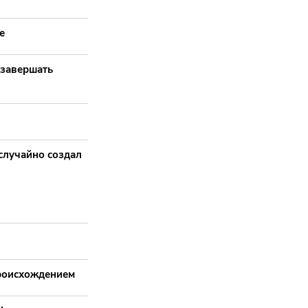
е
 завершать
случайно создал
происхождением