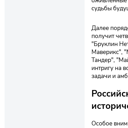
оживленные д
судьбы буду
Далее поряд
получит четв
"Бруклин Нет
Маверикс", "
Тандер", "Ма
интригу на в
задачи и ам
Российс
историч
Особое вним