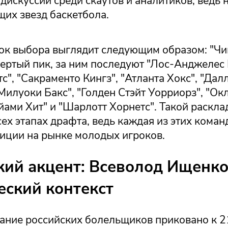
искуссии среди скаутов и аналитиков, ведь 
щих звезд баскетбола.
ок выбора выглядит следующим образом: "Чи
ертый пик, за ним последуют "Лос-Анджелес 
с", "Сакраменто Кингз", "Атланта Хокс", "Дал
Милуоки Бакс", "Голден Стэйт Уорриорз", "О
йами Хит" и "Шарлотт Хорнетс". Такой раскла
сех этапах драфта, ведь каждая из этих коман
биции на рынке молодых игроков.
кий акцент: Всеволод Ищенко
еский контекст
ание российских болельщиков приковано к 2