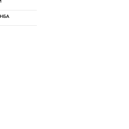
И
 НБА