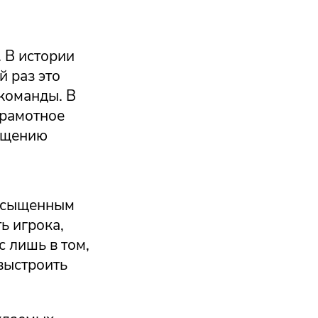
 В истории
 раз это
 команды. В
грамотное
ращению
насыщенным
ь игрока,
 лишь в том,
выстроить