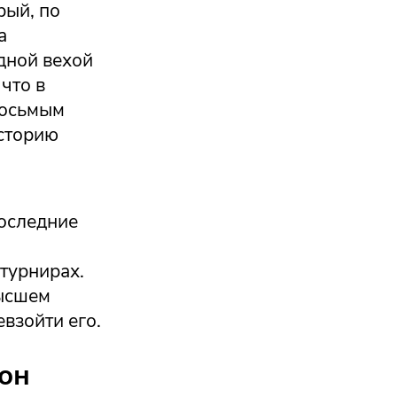
рый, по
а
дной вехой
что в
восьмым
историю
последние
турнирах.
высшем
взойти его.
тон