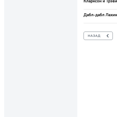
Кларксон и Трэв
Дабл-дабл Лахин