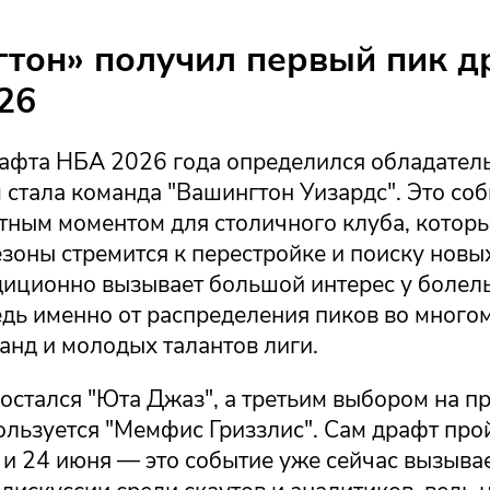
тон» получил первый пик д
26
рафта НБА 2026 года определился обладател
 стала команда "Вашингтон Уизардс". Это со
тным моментом для столичного клуба, которы
зоны стремится к перестройке и поиску новы
диционно вызывает большой интерес у болел
едь именно от распределения пиков во много
анд и молодых талантов лиги.
достался "Юта Джаз", а третьим выбором на 
ользуется "Мемфис Гриззлис". Сам драфт про
 и 24 июня — это событие уже сейчас вызыва