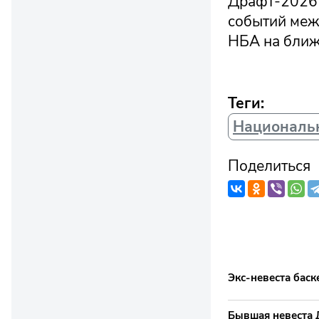
Драфт-2026 
событий межс
НБА на ближ
Теги:
Национальн
Поделиться
Экс-невеста бас
Бывшая невеста 