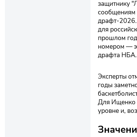
защитнику "
сообщениям 
драфт-2026. 
для российск
прошлом год
номером — э
драфта НБА.
Эксперты отм
годы заметн
баскетболист
Для Ищенко 
уровне и, во
Значени