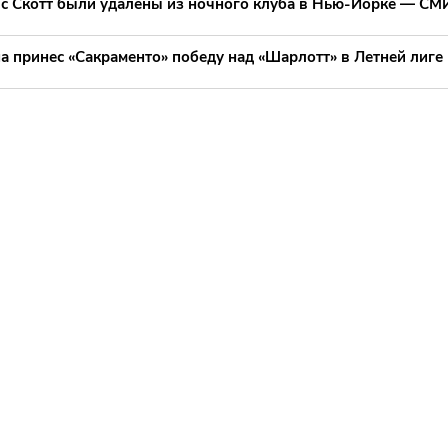
ис Скотт были удалены из ночного клуба в Нью-Йорке — СМ
а принес «Сакраменто» победу над «Шарлотт» в Летней лиге