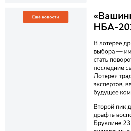
«Вашинг
Ещё новости
НБА-20
В лотерее д
выбора — им
стать поворо
последние се
Лотерея тра
экспертов, в
будущее ком
Второй пик 
драфте восп
Бруклине 23