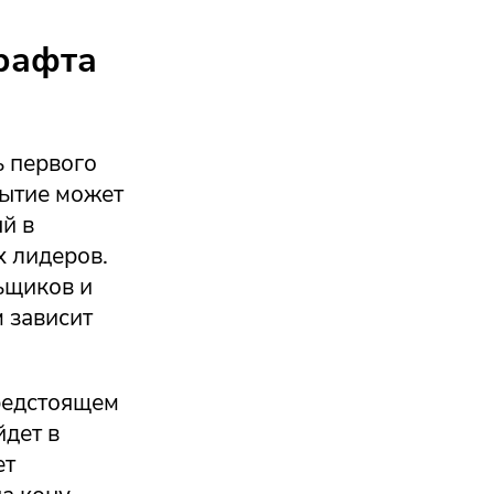
рафта
ь первого
бытие может
й в
х лидеров.
ьщиков и
м зависит
предстоящем
йдет в
ет