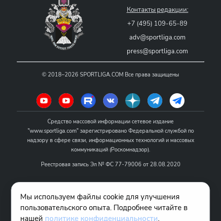
Контакты редакции:
+7 (495) 109-65-89
adv@sportliga.com
press@sportliga.com
©
2018–2026
SPORTLIGA.COM
Все права защищены
Средство массовой информации сетевое издание
"www.sportliga.com" зарегистрировано Федеральной службой по
надзору в сфере связи, информационных технологий и массовых
коммуникаций (Роскомнадзор).
Реестровая запись Эл № ФС 77-79006 от 28.08.2020
Название - www.sportliga.com
Мы используем файлы cookie для улучшения
Учредитель СМИ сетевого издания "www.sportliga.com": ИП Чамин
пользовательского опыта. Подробнее читайте в
О.Н.
нашей
политике конфиденциальности
.