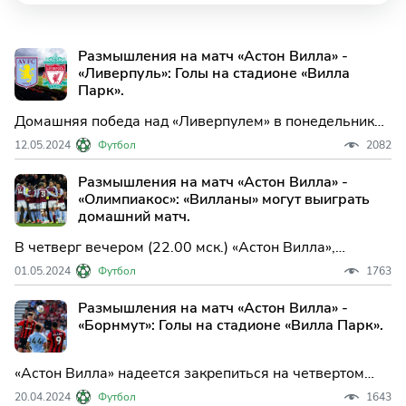
Размышления на матч «Астон Вилла» -
«Ливерпуль»: Голы на стадионе «Вилла
Парк».
Домашняя победа над «Ливерпулем» в понедельник
(22.00 мск.) обеспечит «Астон Вилле» финиш в
12.05.2024
Футбол
2082
четверке сильнейших в «Премьер-лиге», но «Красные»
также захотят произвести впечатление в своей
Размышления на матч «Астон Вилла» -
последней выездной игре с Юргеном Клоппом в
«Олимпиакос»: «Вилланы» могут выиграть
качестве тренера.
домашний матч.
В четверг вечером (22.00 мск.) «Астон Вилла»,
наслаждающаяся выходом в полуфинал «Лиги
01.05.2024
Футбол
1763
Конференций», встретится с греческим
«Олимпиакосом».
Размышления на матч «Астон Вилла» -
«Борнмут»: Голы на стадионе «Вилла Парк».
«Астон Вилла» надеется закрепиться на четвертом
месте в турнирной таблице, когда в воскресенье
20.04.2024
Футбол
1643