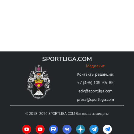
SPORTLIGA.COM
Медиакит
Контакты редакции:
+7 (495) 109-65-89
adv@sportliga.com
press@sportliga.com
©
2018–2026
SPORTLIGA.COM
Все права защищены