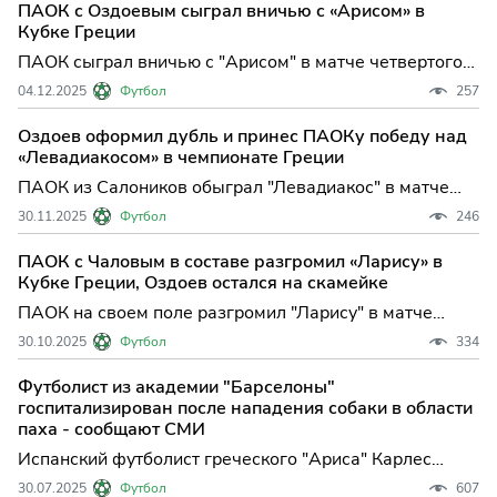
ПАОК с Оздоевым сыграл вничью с «Арисом» в
Кубке Греции
ПАОК сыграл вничью с "Арисом" в матче четвертого
тура основного этапа Кубка Греции по футболу.
04.12.2025
Футбол
257
Встреча в Салониках завершилась со счетом 1:1. В
составе "Ариса" мяч забил ...
Оздоев оформил дубль и принес ПАОКу победу над
«Левадиакосом» в чемпионате Греции
ПАОК из Салоников обыграл "Левадиакос" в матче
12-го тура чемпионата Греции по футболу. Встреча в
30.11.2025
Футбол
246
Левадии завершилась со счетом 3:2. Дубль в составе
гостей оформил росси...
ПАОК с Чаловым в составе разгромил «Ларису» в
Кубке Греции, Оздоев остался на скамейке
ПАОК на своем поле разгромил "Ларису" в матче
третьего тура основного этапа Кубка Греции по
30.10.2025
Футбол
334
футболу. Встреча, прошедшая в Салониках,
завершилась со счетом 4:1. В составе...
Футболист из академии "Барселоны"
госпитализирован после нападения собаки в области
паха - сообщают СМИ
Испанский футболист греческого "Ариса" Карлес
Перес был госпитализирован после того, как во время
30.07.2025
Футбол
607