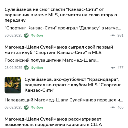
прогулки собака укусила его за гениталии, сообщает
As. По информации ис...
Сулейманов не смог спасти "Канзас-Сити" от
поражения в матче MLS, несмотря на свою вторую
передачу.
"Спортинг Канзас-Сити" проиграл "Далласу" в матче
регулярного чемпионата североамериканской
30.03.2025
Футбол
981
Главной футбольной лиги (MLS). Встреча в Далласе
завершилась со счетом 2:1 в ...
Магомед-Шапи Сулейманов сыграл свой первый
матч за клуб "Спортинг Канзас-Сити" в MLS.
Российский полузащитник Магомед-Шапи
Сулейманов провел первый матч в составе клуба
23.02.2025
Футбол
477
североамериканской Главной футбольной лиги (MLS)
"Спортинг Канзас-Сити". В субботу "Сп...
Сулейманов, экс-футболист "Краснодара",
подписал контракт с клубом MLS "Спортинг
Канзас-Сити"
Нападающий Магомед-Шапи Сулейманов перешел из
греческого "Ариса" в "Спортинг Канзас-Сити",
03.02.2025
Футбол
405
сообщается на сайте клуба североамериканской
Главной футбольной лиги (MLS). Кон...
Магомед-Шапи Сулейманов рассматривает
возможность продолжения карьеры в США