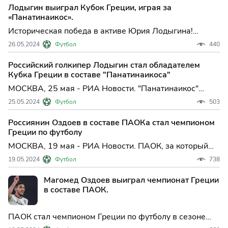
российского нападающего Магомеда-Шапи
Лодыгин выиграл Кубок Греции, играя за
Сулейманова. С россиянином ...
«Панатинаикос».
Историческая победа в активе Юрия Лодыгина!
Российский голкипер стал обладателем Кубка Греции
26.05.2024
Футбол
440
после победы его команды.В захватывающем финале
турнира «Панатинаикос» сразился с соперником
Российский голкипер Лодыгин стал обладателем
«Арисом» и одержал победу со счетом 1:0.
Кубка Греции в составе "Панатинаикоса"
МОСКВА, 25 мая - РИА Новости. "Панатинаикос"
обыграл "Арис" в финале Кубка Греции по футболу.
25.05.2024
Футбол
503
Встреча завершилась со счетом 1:0 в пользу
"Панатинаикоса", отличился Георгиос Ваяннидис
Россиянин Оздоев в составе ПАОКа стал чемпионом
(90+7). На 51-й ...
Греции по футболу
МОСКВА, 19 мая - РИА Новости. ПАОК, за который
выступает российский полузащитник Магомед Оздоев,
19.05.2024
Футбол
738
обыграл "Арис" в матче заключительного, 36-го тура
чемпионата Греции по футболу и стал победителем
Магомед Оздоев выиграл чемпионат Греции
турн...
в составе ПАОК.
ПАОК стал чемпионом Греции по футболу в сезоне
2023/24! В заключительном матче команда одержала