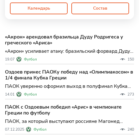
Календарь
Состав
«Акрон» арендовал бразильца Дуду Родригеса у
греческого «Ариса»
«Акрон» усиливает атаку: бразильский форвард Дуду
Родригес переходит из «Ариса» на правах аренды
19.07
Футбол
150
Тольяттинский «Акрон» сделал важный шаг в
укреплении своей линии нападения, арендовав 24-
Оздоев принес ПАОКу победу над «Олимпиакосом» в
летнего бразильского вингера Дуду Родригеса у
1/4 финала Кубка Греции
греческого «Ари
ПАОК уверенно оформил выход в полуфинал Кубка
Греции, одержав выездную победу над
14.01
Футбол
273
"Олимпиакосом" в Пирее — 2:0. Этот результат не
только подчеркивает амбиции команды из Салоник в
ПАОК с Оздоевым победил «Арис» в чемпионате
текущем розыгрыше турнира, но и вновь заставляет
Греции по футболу
говорить о вкладе Маго
ПАОК, за который выступают россияне Магомед
Оздоев и Федор Чалов, обыграл "Арис" в домашнем
07.12.2025
Футбол
240
матче 13-го тура чемпионата Греции по футболу.
Встреча, которая прошла в воскр...