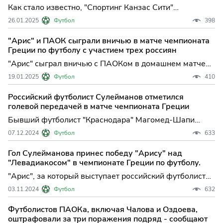
Как стало известно, "Спортинг Канзас Сити"
нацелился на вингера "Ариса" Магомеда-Шапи
26.01.2025
Футбол
398
Сулейманова. Сообщается, что переговоры находятся
на завершающей стадии.
"Арис" и ПАОК сыграли вничью в матче чемпионата
Греции по футболу с участием трех россиян
"Арис" сыграл вничью с ПАОКом в домашнем матче
19-го тура чемпионата Греции по футболу. Дерби,
19.01.2025
Футбол
410
которое прошло в воскресенье в Салониках,
закончилось со счетом 0:0. Росс...
Российский футболист Сулейманов отметился
голевой передачей в матче чемпионата Греции
Бывший футболист "Краснодара" Магомед-Шапи
Сулейманов отметился голевой передачей и помог
07.12.2024
Футбол
633
"Арису" обыграть дома "Атромитос" в матче 14-го
тура чемпионата Греции. Встреча ...
Гол Сулейманова принес победу "Арису" над
"Левадиакосом" в чемпионате Греции по футболу.
"Арис", за который выступает российский футболист
Магомед-Шапи Сулейманов, обыграл "Левадиакос" в
03.11.2024
Футбол
632
домашнем матче 10-го тура чемпионата Греции.
Встреча, которая прошла в в...
Футболистов ПАОКа, включая Чалова и Оздоева,
оштрафовали за три поражения подряд - сообщают