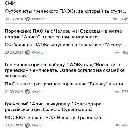
СМИ
Футболисты греческого ПАОКа, за который выступают
россияне Федор Чалов и Магомед Оздоев, были
05.10.2024
Футбол
1045
оштрафованы за последние неудачные результаты
команды, сообщает греческое изд...
Поражение ПАОКа с Чаловым и Оздоевым в матче
против "Ариса" в греческом чемпионате.
Футболисты ПАОКа уступили на своем поле "Арису" в
матче шестого тура чемпионата Греции по футболу.
29.09.2024
Футбол
492
Встреча, прошедшая в Салониках, завершилась со
счетом 1:0 в пользу "Ар...
Гол Чалова принес победу ПАОКу над "Волосом" в
греческом чемпионате, Оздоев остался на скамейке
запасных.
ПАОК нанес разгромное поражение "Волосу" в матче
четвертого тура чемпионата Греции по футболу.
21.09.2024
Футбол
523
Встреча, прошедшая в Волосе, завершилась со
счетом 4:1 в пользу гостей. В ...
Греческий "Арис" выкупил у "Краснодара"
российского футболиста Сулейманова
МОСКВА, 3 июл - РИА Новости. Греческий
футбольный клуб "Арис" из Салоников объявил на
03.07.2024
Футбол
442
своем официальном сайте о выкупе у "Краснодара"