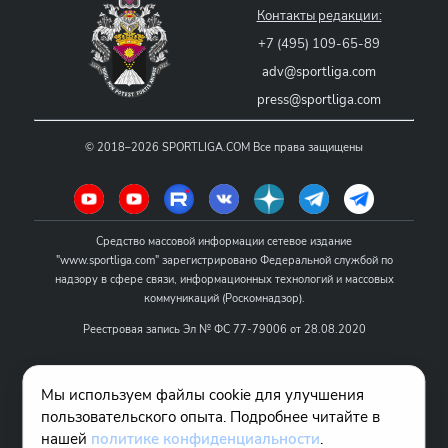
Контакты редакции:
+7 (495) 109-65-89
adv@sportliga.com
press@sportliga.com
©
2018–2026
SPORTLIGA.COM
Все права защищены
Средство массовой информации сетевое издание
"www.sportliga.com" зарегистрировано Федеральной службой по
надзору в сфере связи, информационных технологий и массовых
коммуникаций (Роскомнадзор).
Реестровая запись Эл № ФС 77-79006 от 28.08.2020
Название - www.sportliga.com
Мы используем файлы cookie для улучшения
Учредитель СМИ сетевого издания "www.sportliga.com": ИП Чамин
пользовательского опыта. Подробнее читайте в
О.Н.
нашей
политике конфиденциальности
.