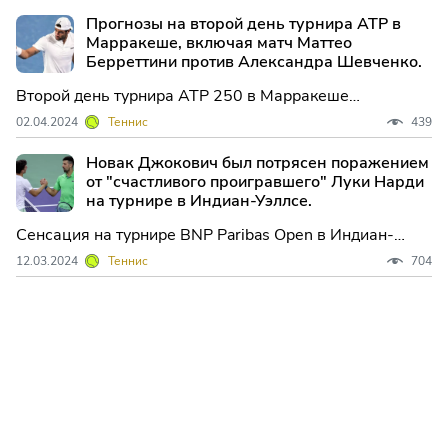
3 в первом раунде турнира Grand Prix Hassan II во
Прогнозы на второй день турнира ATP в
вторник в Марракеше, Марокко.
Марракеше, включая матч Маттео
Берреттини против Александра Шевченко.
Второй день турнира ATP 250 в Марракеше
начинается с интересных поединков. Из четырех
02.04.2024
Теннис
439
матчей, о которых мы говорим в этой статье, только
один предсказуем.
Новак Джокович был потрясен поражением
от "счастливого проигравшего" Луки Нарди
на турнире в Индиан-Уэллсе.
Сенсация на турнире BNP Paribas Open в Индиан-
Уэллс! Световой номер один Новак Джокович
12.03.2024
Теннис
704
потерпел поражение от 123-го ракетки мира Луки
Нарди в третьем раунде. Итальянец одержал
впечатляющую победу со счётом 6-4, 3-6, 6-3 в
понедельник.