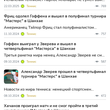
в третий круг турнира серии "Мастерс" в Майами,
22.03.2025
Теннис
769
призовой фонд которого составляет почти 9
миллионов долларов. В матче ...
Фриц одолел Гоффена и вышел в полуфинал турнира
"Мастерс" в Шанхае
Американец Тэйлор Фриц стал полуфиналистом
теннисного турнира серии "Мастерс" в Шанхае,
11.10.2024
Теннис
757
призовой фонд которого составляет почти девять
миллионов долларов. В матче 1/4 фи...
Гоффен выиграл у Зверева и вышел в
четвертьфинал "Мастерса" в Шанхае
Третья ракетка мира немец Александр Зверев не смог
пробиться в 1/4 финала теннисного турнира серии
09.10.2024
Теннис
587
"Мастерс" в Шанхае, призовой фонд которого
составляет почти 9 миллионов ...
Александр Зверев прошел в четвертьфинал
турнира "Мастерс" в Шанхае
Новости из мира тенниса: немецкий спортсмен
Александр Зверев продолжает показывать высокий
08.10.2024
Теннис
472
уровень игры, радуя своих поклонников новыми
победами. На этот раз он успешно преодолел
Хачанов проиграл матч и не смог пройти в третий
препятствие и вышел в четвертьфинал турнира