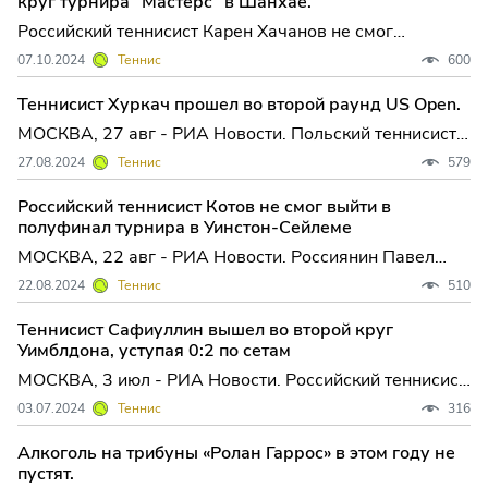
круг турнира "Мастерс" в Шанхае.
"Мастерс" в Шанхае.
Российский теннисист Карен Хачанов не смог
пробиться в третий круг турнира серии "Мастерс" в
07.10.2024
Теннис
600
Шанхае, призовой фонд которого составляет почти 9
миллионов долларов. Во встр...
Теннисист Хуркач прошел во второй раунд US Open.
МОСКВА, 27 авг - РИА Новости. Польский теннисист
Хуберт Хуркач пробился во второй круг Открытого
27.08.2024
Теннис
579
чемпионата США, который проходит в Нью-Йорке. В
матче первого круга Хуркач (7-й номер посева)
Российский теннисист Котов не смог выйти в
переигра...
полуфинал турнира в Уинстон-Сейлеме
МОСКВА, 22 авг - РИА Новости. Россиянин Павел
Котов не смог пробиться в полуфинал теннисного
22.08.2024
Теннис
510
турнира категории ATP 250 в американском Уинстон-
Сейлеме, призовой фонд которого составляет почти
Теннисист Сафиуллин вышел во второй круг
780 тысяч...
Уимблдона, уступая 0:2 по сетам
МОСКВА, 3 июл - РИА Новости. Российский теннисист
Роман Сафиуллин пробился во второй круг Уимблдона
03.07.2024
Теннис
316
- третьего в сезоне турнира Большого шлема, который
проходит на травяных кортах в Лондоне. В перене...
Алкоголь на трибуны «Ролан Гаррос» в этом году не
пустят.