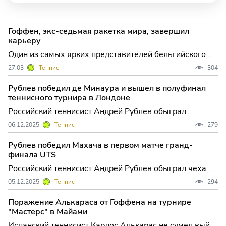
Гоффен, экс-седьмая ракетка мира, завершил
карьеру
Один из самых ярких представителей бельгийского
тенниса последних лет, Давид Гоффен, объявил о том,
27.03
Теннис
304
что нынешний сезон станет для него последним в
профессиональной карьере. Решение 35-летнего
Рублев победил де Минаура и вышел в полуфинал
спортсмена завершить выступления на высшем
теннисного турнира в Лондоне
уровне стало зн
Российский теннисист Андрей Рублев обыграл
австралийца Алекса де Минаура во втором матче
06.12.2025
Теннис
279
группового этапа гранд-финала серии выставочных
турниров Ultimate Tennis Showdown ...
Рублев победил Махача в первом матче гранд-
финала UTS
Российский теннисист Андрей Рублев обыграл чеха
Томаша Махача в первом туре группового этапа
05.12.2025
Теннис
294
гранд-финала серии выставочных турниров Ultimate
Tennis Showdown (UTS) в Лондо...
Поражение Алькараса от Гоффена на турнире
"Мастерс" в Майами
Испанский теннисист Карлос Алькарас не сумел выйти