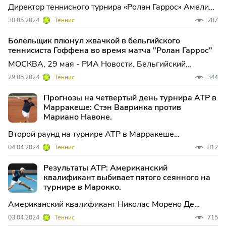
Директор теннисного турнира «Ролан Гаррос» Амели
Моресмо заявила, что запрет на ввоз алкоголя на
30.05.2024
Теннис
287
трибуны станет обязательным.
Болельщик плюнул жвачкой в бельгийского
теннисиста Гоффена во время матча "Ролан Гаррос"
МОСКВА, 29 мая - РИА Новости. Бельгийский
теннисист Давид Гоффен пожаловался на поведение
29.05.2024
Теннис
344
болельщиков на трибунах на Открытом чемпионате
Франции, который проходит на грунтовых кортах
Прогнозы на четвертый день турнира ATP в
Парижа, отметив, ...
Марракеше: Стэн Вавринка против
Мариано Навоне.
Второй раунд на турнире ATP в Марракеше
продолжается в четвертый день, когда четыре игрока
04.04.2024
Теннис
812
закрепят свои места в четвертьфинале.
Результаты ATP: Американский
квалификант выбивает пятого сеянного на
турнире в Марокко.
Американский квалификант Николас Морено Де
Альборан одолел аргентинца, посеянного под пятой
03.04.2024
Теннис
715
цифрой, Факундо Диаса Акосту со счётом 6-4, 3-6, 6-