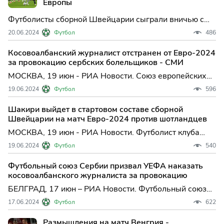
Европы
Футболисты сборной Швейцарии сыграли вничью с
командой Шотландии в матче второго тура группового
20.06.2024
Футбол
486
этапа чемпионата Европы, который проходит в
Германии. Встреча группы А, ...
Косовоалбанский журналист отстранен от Евро-2024
за провокацию сербских болельщиков - СМИ
МОСКВА, 19 июн - РИА Новости. Союз европейских
футбольных ассоциаций (УЕФА) принял решение
19.06.2024
Футбол
596
отстранить от работы на чемпионате Европы в
Германии косовоалбанского журналиста Арлинда
Шакири выйдет в стартовом составе сборной
Садику за провокацио...
Швейцарии на матч Евро-2024 против шотландцев
МОСКВА, 19 июн - РИА Новости. Футболист клуба
MLS "Чикаго Файр" Джердан Шакири выйдет в
19.06.2024
Футбол
540
стартовом составе сборной Швейцарии на матч
второго тура группового этапа чемпионата Европы по
Футбольный союз Сербии призвал УЕФА наказать
футболу против ко...
косовоалбанского журналиста за провокацию
БЕЛГРАД, 17 июн – РИА Новости. Футбольный союз
Сербии (ФСС) призвал УЕФА наказать
17.06.2024
Футбол
622
косовоалбанского журналиста, который показал
сербским болельщикам жест в виде двуглавого орла
Размышления на матч Венгрия -