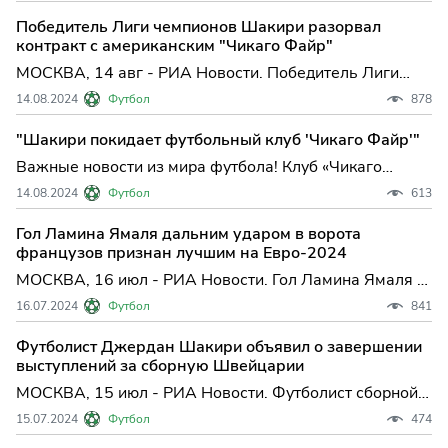
Файр».
Победитель Лиги чемпионов Шакири разорвал
контракт с американским "Чикаго Файр"
МОСКВА, 14 авг - РИА Новости. Победитель Лиги
чемпионов Джердан Шакири покинул "Чикаго Файр",
14.08.2024
Футбол
878
сообщается на сайте клуба североамериканской
Главной футбольной лиги (MLS). Соглашение с 32-
"Шакири покидает футбольный клуб 'Чикаго Файр'"
летним игроко...
Важные новости из мира футбола! Клуб «Чикаго
Файр» поделился информацией о завершении
14.08.2024
Футбол
613
сотрудничества с полузащитником Джерданом
Шакири. Стороны приняли решение о расторжении
Гол Ламина Ямаля дальним ударом в ворота
контракта по взаимному согласию.
французов признан лучшим на Евро-2024
МОСКВА, 16 июл - РИА Новости. Гол Ламина Ямаля в
ворота сборной Франции признан лучшим на
16.07.2024
Футбол
841
прошедшем в Германии чемпионате Европы,
сообщается на сайте Союза европейских футбольных
Футболист Джердан Шакири объявил о завершении
ассоциаций (УЕФА). Я...
выступлений за сборную Швейцарии
МОСКВА, 15 июл - РИА Новости. Футболист сборной
Швейцарии Джердан Шакири объявил о завершении
15.07.2024
Футбол
474
выступлений за национальную команду после