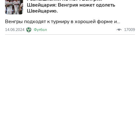
на чемпионате Европы, за...
Швейцария: Венгрия может одолеть
Швейцарию.
Венгры подходят к турниру в хорошей форме и
должны быть слишком сильны для швейцарцев.
14.06.2024
Футбол
17009