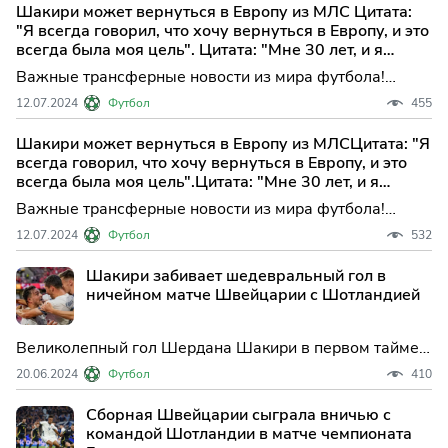
Евро-2024 в Германии. "Семь турниров, множество
Шакири может вернуться в Европу из МЛС Цитата:
голов, 14 лет в...
"Я всегда говорил, что хочу вернуться в Европу, и это
всегда была моя цель". Цитата: "Мне 30 лет, и я
чувствую, что у меня еще есть многое, что я могу
Важные трансферные новости из мира футбола!
предложить на высшем уровне".
Полузащитник известной американской команды
12.07.2024
Футбол
455
«Чикаго Файр» - Джердан Шакири, готовится к
возможному возвращению на родину!По информации
Шакири может вернуться в Европу из МЛСЦитата: "Я
инсайдера, греческий клуб «Панатинаикос» сделал
всегда говорил, что хочу вернуться в Европу, и это
щедрое предложение
всегда была моя цель".Цитата: "Мне 30 лет, и я
чувствую, что у меня еще есть многое, что я могу
Важные трансферные новости из мира футбола!
предложить на высшем уровне".
Полузащитник известной американской команды
12.07.2024
Футбол
532
«Чикаго Файр» - Джердан Шакири, готовится к
возможному возвращению на родину!По информации
Шакири забивает шедевральный гол в
инсайдера, греческий клуб «Панатинаикос» сделал
ничейном матче Швейцарии с Шотландией
щедрое предложение
Великолепный гол Шердана Шакири в первом тайме
обеспечил сборной Швейцарии ничейный результат
20.06.2024
Футбол
410
1-1 против сборной Шотландии на Чемпионате
Европы 2024 в среду.
Сборная Швейцарии сыграла вничью с
командой Шотландии в матче чемпионата