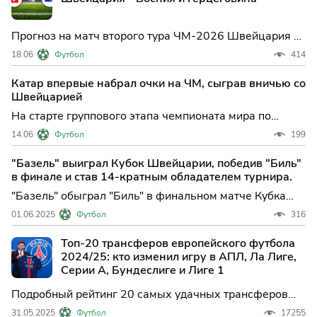
помог швейцарцам
Прогноз на матч второго тура ЧМ-2026 Швейцария —
Босния и Герцеговина в Группе B. Глубокий разбор
18.06
Футбол
414
официальной тактической статистики первого тура,
метрик xG и xGOT, кадровых козырей и точный
Катар впервые набрал очки на ЧМ, сыграв вничью со
аналитический сценарий игры.
Швейцарией
На старте группового этапа чемпионата мира по
футболу в США сборная Швейцарии неожиданно
14.06
Футбол
199
упустила победу в концовке встречи с Катаром — матч
группы B в Санта-Кларе завершился результативной
"Базель" выиграл Кубок Швейцарии, победив "Биль"
ничьей 1:1. Это событие не только добавило интриги в
в финале и став 14-кратным обладателем турнира.
турнирн
"Базель" обыграл "Биль" в финальном матче Кубка
Швейцарии по футболу. Встреча, прошедшая в Берне,
01.06.2025
Футбол
316
завершилась со счетом 4:1 в пользу "Базеля", в
составе которого голы заб...
Топ-20 трансферов европейского футбола
2024/25: кто изменил игру в АПЛ, Ла Лиге,
Серии А, Бундеслиге и Лиге 1
Подробный рейтинг 20 самых удачных трансферов
сезона 2024/25 в ведущих европейских лигах с
31.05.2025
Футбол
17255