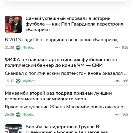
Самый успешный «провал» в истории
футбола — как Пеп Гвардиола перестроил
«Баварию»
В 2013 году Пеп Гвардиола возглавил «Баварию»,
только что выигравшую Требл. Разбираем, как
01.08
Футбол
918
каталонец придумал инвертированных латералей,
перевел Лама в центр, переписал рекорды
ФИФА не накажет аргентинских футболистов за
Бундеслиги и почему три вылета в полуфиналах ЛЧ
политический баннер до конца ЧМ — СМИ
назвали «провалом».
Скандал с политическим подтекстом вновь оказался в
центре внимания мирового футбола: ФИФА решила
16.07
Футбол
166
не применять санкции к игрокам сборной Аргентины
за демонстрацию политического баннера до
Манзамби второй раз подряд признан лучшим
завершения чемпионата мира. Это решение
игроком матча на чемпионате мира
добавляет интриги в пре
Яркое выступление Жоана Манзамби вновь оказалось
в центре внимания футбольного мира: 20-летний
25.06
Футбол
163
полузащитник сборной Швейцарии был признан
лучшим игроком встречи третьего тура группового
Борьба за лидерство в Группе B:
этапа чемпионата мира против Канады. Его вклад
Швейцария - Босния и Герцеговина