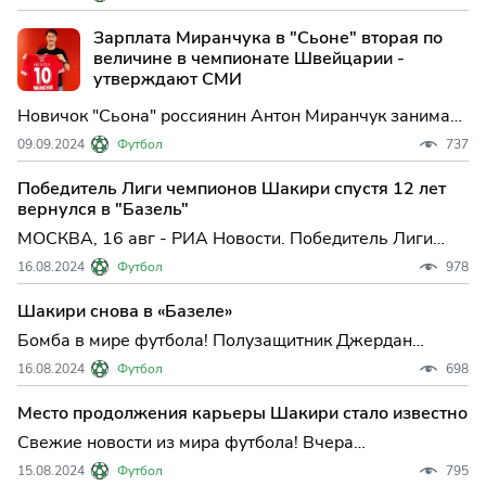
анализом ключевых игроков, которые изменили ход
чемпионатов и стали звёздами нового сезона.
Зарплата Миранчука в "Сьоне" вторая по
величине в чемпионате Швейцарии -
утверждают СМИ
Новичок "Сьона" россиянин Антон Миранчук занимает
второе место в рейтинге самых высокооплачиваемых
09.09.2024
Футбол
737
футболистов чемпионата Швейцарии, сообщает Blick.
По информации издания...
Победитель Лиги чемпионов Шакири спустя 12 лет
вернулся в "Базель"
МОСКВА, 16 авг - РИА Новости. Победитель Лиги
чемпионов Джердан Шакири подписал контракт со
16.08.2024
Футбол
978
швейцарским "Базелем", сообщается на сайте
футбольного клуба. В среду Шакири по обоюдному
Шакири снова в «Базеле»
согласию расторг ...
Бомба в мире футбола! Полузащитник Джердан
Шакири вернулся в родной клуб. Игрок подписал
16.08.2024
Футбол
698
контракт с «Базелем» до лета 2027 года. Этот шаг стал
возможным благодаря финансовым уступкам со
Место продолжения карьеры Шакири стало известно
стороны футболиста.
Свежие новости из мира футбола! Вчера
полузащитник Джердан Шакири принял решение
15.08.2024
Футбол
795
разорвать контракт с американским клубом «Чикаго