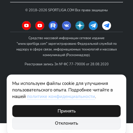
©
2018–2026
SPORTLIGA.COM
Все права защищены
Средство массовой информации сетевое издание
"www.sportliga.com" зарегистрировано Федеральной службой по
надзору в сфере связи, информационных технологий и массовых
коммуникаций (Роскомнадзор).
Реестровая запись Эл № ФС 77-79006 от 28.08.2020
Название - www.sportliga.com
Мы используем файлы cookie для улучшения
Учредитель СМИ сетевого издания "www.sportliga.com": ИП Чамин
пользовательского опыта. Подробнее читайте в
О.Н.
нашей
политике конфиденциальности
.
Главный редактор СМИ сетевого издания "www.sportliga.com":
Хаимов Д.И.
Принять
18+
Отклонить