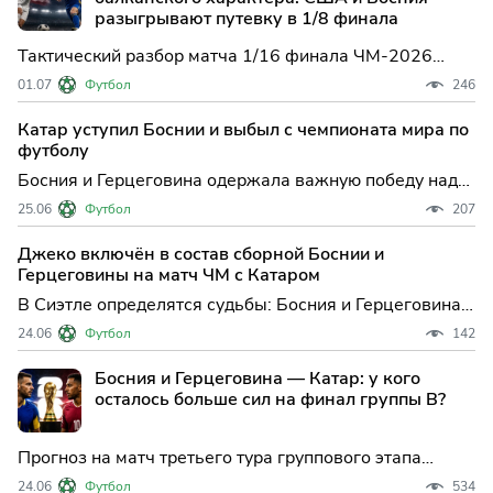
стать опред
разыгрывают путевку в 1/8 финала
Тактический разбор матча 1/16 финала ЧМ-2026
между сборными США и Боснии и Герцеговины.
01.07
Футбол
246
Маурисио Почеттино сталкивается с проклятием
европейских соперников, Эдин Джеко вновь в игре,
Катар уступил Боснии и выбыл с чемпионата мира по
слабые места хозяев при позиционном давлении и
футболу
точный прогноз.
Босния и Герцеговина одержала важную победу над
Катаром и сохраняет шансы на выход в плей-офф
25.06
Футбол
207
ЧМ-2026 Сборная Боснии и Герцеговины сделала
весомый шаг к продолжению борьбы на чемпионате
Джеко включён в состав сборной Боснии и
мира по футболу, который в этом году проходит сразу
Герцеговины на матч ЧМ с Катаром
в трех ст
В Сиэтле определятся судьбы: Босния и Герцеговина и
Катар объявили стартовые составы на решающий
24.06
Футбол
142
матч группового этапа ЧМ-2026 Вечер в Сиэтле
обещает стать напряжённым: сборные Боснии и
Босния и Герцеговина — Катар: у кого
Герцеговины и Катара огласили стартовые составы на
осталось больше сил на финал группы B?
ключевой м
Прогноз на матч третьего тура группового этапа
ЧМ-2026 в группе B между Боснией и Герцеговиной и
24.06
Футбол
534