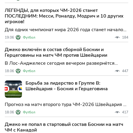
Катаром. Детальный разбор тактических промахов,
xG-метрик прошлых туров и итоговый сценарий игры
ЛЕГЕНДЫ, для которых ЧМ-2026 станет
аутсайдеров.
ПОСЛЕДНИМ: Месси, Роналду, Модрич и 10 других
игроков!
Для одних чемпионат мира 2026 года станет началом
великой карьеры, а для других — последней
19.06
Футбол
184
возможностью выйти на главную футбольную сцену
планеты.
Джеко включён в состав сборной Боснии и
Герцеговины на матч ЧМ против Швейцарии
В Лос-Анджелесе сегодня вечером развернётся
ключевая битва второго тура группы B чемпионата
18.06
Футбол
447
мира по футболу: сборные Швейцарии и Боснии и
Герцеговины объявили стартовые составы, и оба
Борьба за лидерство в Группе B:
тренерских штаба сделали ряд интересных выборов,
Швейцария - Босния и Герцеговина
способных повлият
Прогноз на матч второго тура ЧМ-2026 Швейцария —
Босния и Герцеговина в Группе B. Глубокий разбор
18.06
Футбол
417
официальной тактической статистики первого тура,
метрик xG и xGOT, кадровых козырей и точный
Джеко не попал в стартовый состав Боснии на матч
аналитический сценарий игры.
ЧМ с Канадой