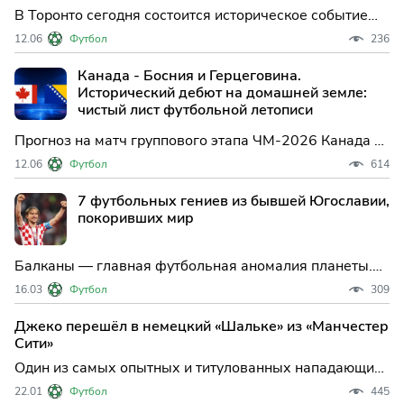
В Торонто сегодня состоится историческое событие
для мирового футбола — впервые матч чемпионата
12.06
Футбол
236
мира пройдет на территории Канады. В стартовой игре
мундиаля на канадской земле хозяева примут
Канада - Босния и Герцеговина.
команду Боснии и Герцеговины, однако главный
Исторический дебют на домашней земле:
бомбардир балк
чистый лист футбольной летописи
Прогноз на матч группового этапа ЧМ-2026 Канада –
Босния и Герцеговина. Тактический разбор системы
12.06
Футбол
614
Джесси Марша и балканского прагматизма Сергея
Барбареза, статистика и аналитический сценарий
7 футбольных гениев из бывшей Югославии,
игры в Торонто.
покоривших мир
Балканы — главная футбольная аномалия планеты.
Что было бы, если бы сборная Югославии не
16.03
Футбол
309
распалась? Вспоминаем 7 величайших «европейских
бразильцев», чья техника, наглость и характер
Джеко перешёл в немецкий «Шальке» из «Манчестер
навсегда изменили историю мирового футбола.
Сити»
Один из самых опытных и титулованных нападающих
Европы, Эдин Джеко, официально стал игроком
22.01
Футбол
445
немецкого "Шальке". 39-летний форвард, чья