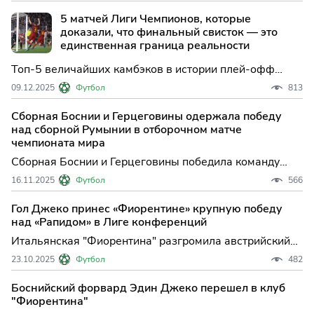
карьера отмечена яркими успехами в ведущих
5 матчей Лиги Чемпионов, которые
чемпионатах, подписал контракт с гельзенкирхенским
доказали, что финальный свисток — это
клубом до конца текущ
единственная граница реальности
Топ-5 величайших камбэков в истории плей-офф
Лиги Чемпионов УЕФА. Детальная хроника
09.12.2025
Футбол
813
«Стамбульского чуда» 2005 года, тактический разбор
«Ремонтады» на «Камп Ноу», магия «Энфилда» и
Сборная Боснии и Герцеговины одержала победу
невероятное спасение «Реала» на последних
над сборной Румынии в отборочном матче
секундах. Психология, тактик
чемпионата мира
Сборная Боснии и Герцеговины победила команду
Румынии в домашнем матче отборочного турнира
16.11.2025
Футбол
566
чемпионата мира по футболу 2026 года, который
пройдет в США, Мексике и Канаде. ...
Гол Джеко принес «Фиорентине» крупную победу
над «Рапидом» в Лиге конференций
Итальянская "Фиорентина" разгромила австрийский
"Рапид" в матче второго тура основного раунда
23.10.2025
Футбол
482
футбольной Лиги конференций. Встреча в Вене
завершилась со счетом 3:0 в пол...
Боснийский форвард Эдин Джеко перешел в клуб
"Фиорентина"