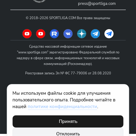
press@sportliga.com
©
2018–2026
SPORTLIGA.COM
Все права защищены
Средство массовой информации сетевое издание
"www.sportliga.com" зарегистрировано Федеральной службой по
надзору в сфере связи, информационных технологий и массовых
коммуникаций (Роскомнадзор).
Реестровая запись Эл № ФС 77-79006 от 28.08.2020
Название - www.sportliga.com
Мы используем файлы cookie для улучшения
Учредитель СМИ сетевого издания "www.sportliga.com": ИП Чамин
пользовательского опыта. Подробнее читайте в
О.Н.
нашей
политике конфиденциальности
.
Главный редактор СМИ сетевого издания "www.sportliga.com":
Хаимов Д.И.
Принять
18+
Отклонить