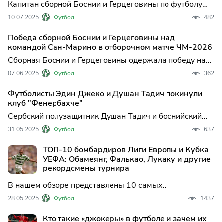
Капитан сборной Боснии и Герцеговины по футболу
Эдин Джеко перешел в "Фиорентину", сообщается на
10.07.2025
Футбол
482
официальном сайте итальянского клуба. Джеко
подписал контракт, по которо...
Победа сборной Боснии и Герцеговины над
командой Сан-Марино в отборочном матче ЧМ-2026
Сборная Боснии и Герцеговины одержала победу над
командой Сан-Марино в матче отборочного турнира
07.06.2025
Футбол
362
чемпионата мира по футболу 2026 года, который
пройдет в США, Канаде и Мекс...
Футболисты Эдин Джеко и Душан Тадич покинули
клуб "Фенербахче"
Сербский полузащитник Душан Тадич и боснийский
нападающий Эдин Джеко покинули стамбульский
31.05.2025
Футбол
637
"Фенербахче", сообщается на официальном сайте
клуба турецкой Суперлиги. Контра...
ТОП-10 бомбардиров Лиги Европы и Кубка
УЕФА: Обамеянг, Фалькао, Лукаку и другие
рекордсмены турнира
В нашем обзоре представлены 10 самых
результативных игроков в истории Лиги Европы,
28.05.2025
Футбол
1437
включая период проведения Кубка УЕФА
Кто такие «джокеры» в футболе и зачем их