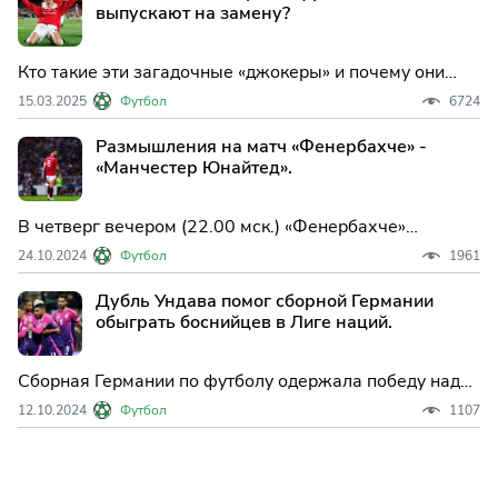
выпускают на замену?
Кто такие эти загадочные «джокеры» и почему они
становятся всё более важной частью современного
15.03.2025
Футбол
6724
футбола?
Размышления на матч «Фенербахче» -
«Манчестер Юнайтед».
В четверг вечером (22.00 мск.) «Фенербахче»
принимает «Манчестер Юнайтед» в рамках 3-го тура
24.10.2024
Футбол
1961
чемпионата «Лиги Европы».
Дубль Ундава помог сборной Германии
обыграть боснийцев в Лиге наций.
Сборная Германии по футболу одержала победу над
командой Боснии и Герцеговины в выездном матче
12.10.2024
Футбол
1107
третьего тура группового этапа Лиги наций. Встреча
группы 3 лиги A, прошед...