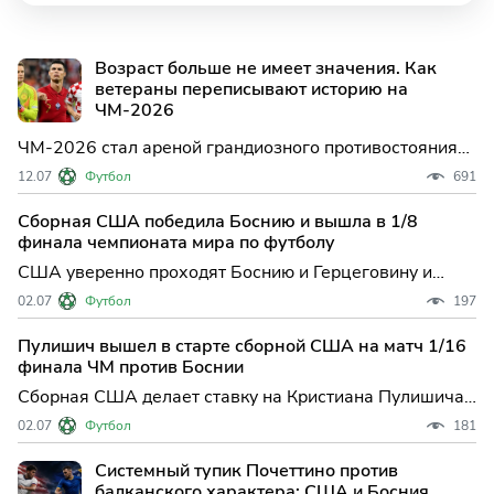
Возраст больше не имеет значения. Как
ветераны переписывают историю на
ЧМ-2026
ЧМ-2026 стал ареной грандиозного противостояния
опыта и юности. Пока турнир перевалил за экватор и
12.07
Футбол
691
достиг стадии четвертьфиналов, мы подводим итоги
для «гвардии 40+». Кто из легенд уже покинул США,
Сборная США победила Боснию и вышла в 1/8
Канаду и Мексику в слезах, а кто, как Лионель Месси,
финала чемпионата мира по футболу
США уверенно проходят Боснию и Герцеговину и
выходят в 1/8 финала ЧМ-2026 На чемпионате мира
02.07
Футбол
197
по футболу, который впервые проходит сразу в трех
странах — США, Канаде и Мексике — сборная США
Пулишич вышел в старте сборной США на матч 1/16
сделала важный шаг к своей мечте, одержав победу
финала ЧМ против Боснии
над коман
Сборная США делает ставку на Кристиана Пулишича
в ключевом матче 1/16 финала чемпионата мира по
02.07
Футбол
181
футболу — полузащитник возвращается в стартовый
состав на встречу против Боснии и Герцеговины. Это
Системный тупик Почеттино против
решение тренерского штаба американцев может
балканского характера: США и Босния