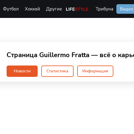
Футбол
Хоккей
Другие
Life Style
Трибуна
Видео
Страница Guillermo Fratta — всё о кар
Новости
Статистика
Информация