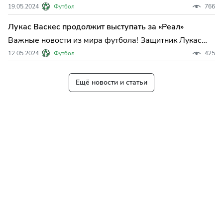
Лиги EA Sports несколько недель назад, но Карло
19.05.2024
Футбол
766
Анчелотти будет яростен из-за того, что его команда
не смогла обыграть Вильярреал после ничьей 4-4 в
Лукас Васкес продолжит выступать за «Реал»
воскресенье.
Важные новости из мира футбола! Защитник Лукас
Васкес подтвердил свое намерение остаться в
12.05.2024
Футбол
425
«Реале»! Согласно информации, полученной из
надежных источников, в ближайшие недели
испанский защитник подпишет новый контракт с
Ещё новости и статьи
мадридским клубом.