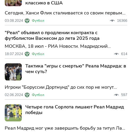
классико в США
Сегодня, Ханси Флик сталкивается со своим первым
Классико Испании в качестве тренера ФК Барселона.
03.08.2024
Футбол
16366
Каталонцы встречаются с Реал Мадрид на стадионе
MetLife в Нью-Джерси.
"Реал" объявил о продлении контракта с
футболистом Васкесом до лета 2025 года
МОСКВА, 18 июл - РИА Новости. Мадридский
футбольный клуб "Реал" на своем официальном сайте
18.07.2024
Футбол
614
объявил о продлении контракта с испанским
защитником Лукасом Васкесом до лета 2025 года.
Тактика "игры с смертью" Реала Мадрида: в
Васкесу 33 года. Он...
чем суть?
Игроки "Боруссии Дортмунд" до сих пор не могут
объяснить это. Также не могут объяснить это
02.06.2024
Футбол
597
"Манчестер Сити" и "Бавария". "Реал Мадрид"
выиграл свой 15-й титул Лиги Чемпионов после еще
Четыре гола Сорлота лишают Реал Мадрид
одной игры, где им улыбнулась удача.
победы
Реал Мадрид мог уже завершить борьбу за титул Ла