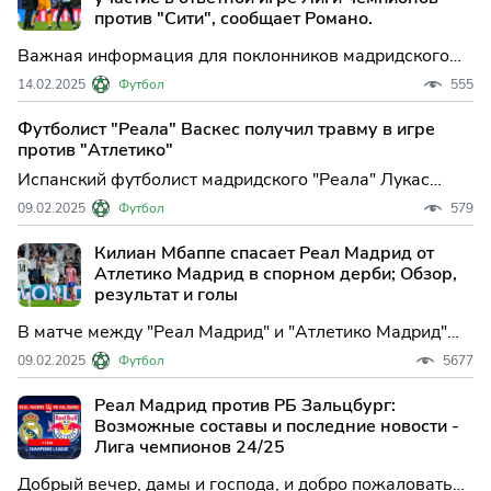
Сити.
против "Сити", сообщает Романо.
Важная информация для поклонников мадридского
«Реала»! Защитники команды, такие как Антонио
14.02.2025
Футбол
555
Рюдигер, Давид Алаба и Лукас Васкес, наконец-то
будут готовы к выходу на поле уже с завтрашнего дня,
Футболист "Реала" Васкес получил травму в игре
18 февраля.
против "Атлетико"
Испанский футболист мадридского "Реала" Лукас
Васкес получил травму подколенного сухожилия
09.02.2025
Футбол
579
левой ноги, сообщается на официальном сайте
"сливочных". Защитник принял участи...
Килиан Мбаппе спасает Реал Мадрид от
Атлетико Мадрид в спорном дерби; Обзор,
результат и голы
В матче между "Реал Мадрид" и "Атлетико Мадрид"
была сыграна важная игра, которая могла повлиять
09.02.2025
Футбол
5677
на ход сезона 2024-25 в Ла Лиге, так как обе
команды являются лидерами турнира.
Реал Мадрид против РБ Зальцбург:
Возможные составы и последние новости -
Лига чемпионов 24/25
Добрый вечер, дамы и господа, и добро пожаловать