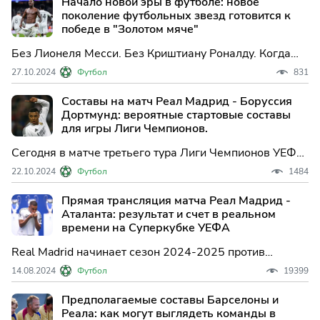
Начало новой эры в футболе: новое
это стало вопросом крайней необходимости".
поколение футбольных звезд готовится к
победе в "Золотом мяче"
Без Лионеля Месси. Без Криштиану Роналду. Когда
"Золотой мяч" будет вручен на гала-церемонии в
27.10.2024
Футбол
831
Париже в понедельник, это будет похоже на начало
новой эры в футболе.
Составы на матч Реал Мадрид - Боруссия
Дортмунд: вероятные стартовые составы
для игры Лиги Чемпионов.
Сегодня в матче третьего тура Лиги Чемпионов УЕФА
Реал Мадрид с Килианом Мбаппе в составе примет
22.10.2024
Футбол
1484
Боруссию Дортмунд. Этот поединок - переигровка
финала прошлого сезона на стадионе Сантьяго
Прямая трансляция матча Реал Мадрид -
Бернабеу.
Аталанта: результат и счет в реальном
времени на Суперкубке УЕФА
Real Madrid начинает сезон 2024-2025 против
Аталанты за титул Суперкубка Европы с огромными
14.08.2024
Футбол
19399
ожиданиями от дебюта Килиана Мбаппе в команде,
которую тренирует Карло Анчелотти.
Предполагаемые составы Барселоны и
Реала: как могут выглядеть команды в