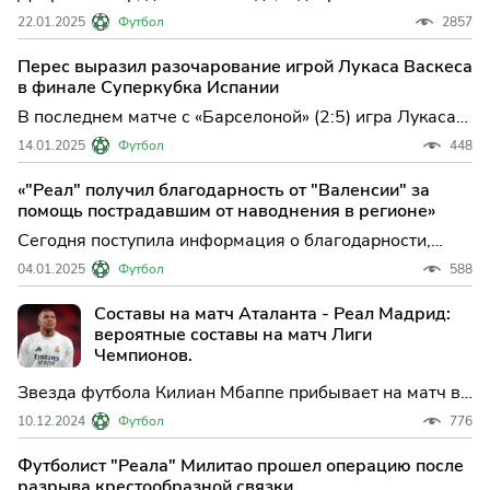
на очередной прямой эфир MARCA на английском
22.01.2025
Футбол
2857
языке, на этот раз мы расскажем вам о матче Лиги
Чемпионов между Реал Мадридом и РБ Зальцбургом
Перес выразил разочарование игрой Лукаса Васкеса
на стадионе Сантьяго Бернабеу.
в финале Суперкубка Испании
В последнем матче с «Барселоной» (2:5) игра Лукаса
Васкеса вызвала недовольство президента «Реала»
14.01.2025
Футбол
448
Флорентино Переса.По информации источника,
контракт 33-летнего испанца не будет продлен после
«"Реал" получил благодарность от "Валенсии" за
истечения срока летом 2025 года.
помощь пострадавшим от наводнения в регионе»
Сегодня поступила информация о благодарности,
выраженной футбольным клубом "Валенсия"
04.01.2025
Футбол
588
мадридскому "Реалу". Как стало известно, мадридский
гранд перечислил сумму в 1 миллион евро в помощь
Составы на матч Аталанта - Реал Мадрид:
жертвам наводнения в регионе.
вероятные составы на матч Лиги
Чемпионов.
Звезда футбола Килиан Мбаппе прибывает на матч в
этот вторник, 10 декабря, в рамках Лиги Чемпионов
10.12.2024
Футбол
776
УЕФА. Реал Мадрид сразится с Аталантой в шестом
туре турнира. Команда Карло Анчелотти нуждается в
Футболист "Реала" Милитао прошел операцию после
трех очках, чтобы подняться в таблице.
разрыва крестообразной связки.