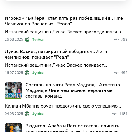
Игроком "Байера" стал пять раз победивший в Лиге
Чемпионов Васкес из "Реала"
Испанский защитник Лукас Васкес присоединился к
леверкузенскому "Байеру", сообщается на сайте
26.08.2025
Футбол
792
немецкого футбольного клуба. Контракт Васкеса с
"Байером" рассчитан до 30 и...
Лукас Васкес, пятикратный победитель Лиги
чемпионов, покидает "Реал"
Испанский защитник Лукас Васкес покидает
мадридский "Реал", сообщается на сайте футбольного
16.07.2025
Футбол
495
клуба. Игрок уйдет из команды в связи с истечением
срока контракта. В четверг...
Составы на матч Реал Мадрид - Атлетико
Мадрид в Лиге чемпионов: вероятные
составы команд
Килиан Мбаппе хочет продолжить свою успешную
серию в Лиге Чемпионов против Атлетико Мадрид.
04.03.2025
Футбол
1184
Нападающий Реала, который, как и его команда, не
прошел хорошо групповой этап, недавно забил
Рюдигер, Алаба и Васкес готовы принять
четыре гола в матчах плей-офф против Манчестер
участие в ответной игре Лиги чемпионов