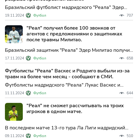
Бразильский футболист мадридского "Реала" Эдер
Милитао, который ранее получил разрыв
19.11.2024
Футбол
707
крестообразной связки колена, успешно перенес
операцию, сообщается на сайте футбольно...
"Реал" получил более 100 звонков от
агентов с предложениями о защитниках
после травмы Милитао.
Бразильский защитник "Реала" Эдер Милитао получил
травму крестообразных связок колена в матче 13-го
17.11.2024
Футбол
658
тура Ла Лиги с "Осасуной" (4:0).
Футболисты "Реала" Васкес и Родриго выбыли из-за
травм на более чем месяц - сообщают в СМИ.
Футболисты мадридского "Реала" Лукас Васкес и
Родриго пропустят из-за травм более месяца,
11.11.2024
Футбол
644
сообщает Marca. Оба игрока получили повреждения в
первом тайме матча 13-го тура...
"Реал" не сможет рассчитывать на троих
игроков в одном матче.
В последнем матче 13-го тура Ла Лиги мадридский
клуб «Реал» столкнулся с серьезными потерями в
09.11.2024
Футбол
510