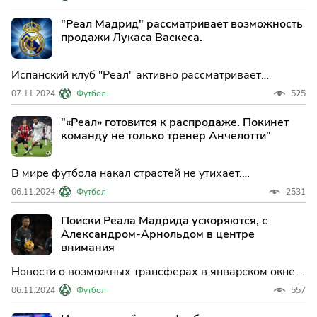
своем составе. В поединке против «Осасуны» (4:0)
команда потеряла сразу трех ключевых игроков.
"Реал Мадрид" рассматривает возможность
продажи Лукаса Васкеса.
Испанский клуб "Реал" активно рассматривает
вариант с продажей опытного вингера Лукаса
07.11.2024
Футбол
525
Васкеса. У 33-летнего футболиста действующее
соглашение с командой рассчитано до лета 2025 года.
"«Реал» готовится к распродаже. Покинет
команду не только тренер Анчелотти"
В мире футбола накал страстей не утихает.
Футболисты испанского клуба «Реал» выразили свое
06.11.2024
Футбол
2531
недовольство текущим положением дел. Главный
тренер команды Карло Анчелотти после поражения от
Поиски Реала Мадрида ускоряются, с
«Милана» поделился своим мнением о ситуации в
Александром-Арнольдом в центре
клубе.
внимания
Новости о возможных трансферах в январском окне
переходов не радуют "Реал Мадрид", но, как сообщает
06.11.2024
Футбол
557
"MARCA", спортивное руководство клуба уже ищет
возможные операции. "С учетом последних матчей,