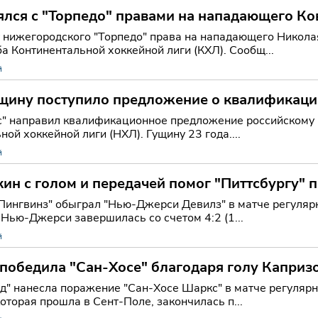
лся с "Торпедо" правами на нападающего Ко
нижегородского "Торпедо" права на нападающего Николая
а Континентальной хоккейной лиги (КХЛ). Сообщ...
й
ущину поступило предложение о квалификации
" направил квалификационное предложение российскому 
ой хоккейной лиги (НХЛ). Гущину 23 года....
й
ин с голом и передачей помог "Питтсбургу" 
 Пингвинз" обыграл "Нью-Джерси Девилз" в матче регуля
 Нью-Джерси завершилась со счетом 4:2 (1...
й
победила "Сан-Хосе" благодаря голу Капризо
д" нанесла поражение "Сан-Хосе Шаркс" в матче регуляр
которая прошла в Сент-Поле, закончилась п...