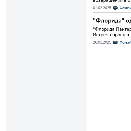
возвращения в с
01.02.2025
Хокке
"Флорида" од
"Флорида Пантер
Встреча прошла в
26.01.2025
Хокке