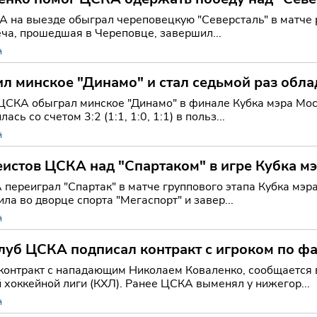
 на выезде обыграл череповецкую "Северсталь" в матче 
еча, прошедшая в Череповце, завершил...
й
л минское "Динамо" и стал седьмой раз обл
ЦСКА обыграл минское "Динамо" в финале Кубка мэра Моск
сь со счетом 3:2 (1:1, 1:0, 1:1) в польз...
й
еистов ЦСКА над "Спартаком" в игре Кубка м
переиграл "Спартак" в матче группового этапа Кубка мэр
ла во дворце спорта "Мегаспорт" и завер...
й
луб ЦСКА подписал контракт с игроком по ф
онтракт с нападающим Николаем Коваленко, сообщается в
 хоккейной лиги (КХЛ). Ранее ЦСКА выменял у нижегор...
й