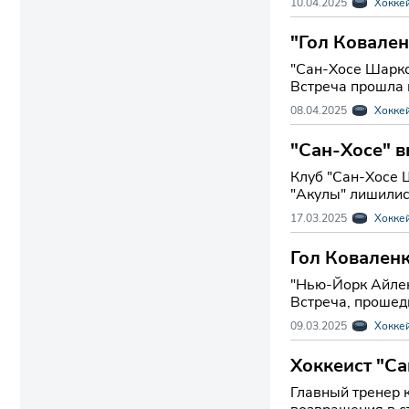
10.04.2025
Хокке
"Гол Ковален
"Сан-Хосе Шаркс
Встреча прошла в
08.04.2025
Хокке
"Сан-Хосе" 
Клуб "Сан-Хосе 
"Акулы" лишились
17.03.2025
Хокке
Гол Коваленк
"Нью-Йорк Айлен
Встреча, прошедш
09.03.2025
Хокке
Хоккеист "Са
заявил трене
Главный тренер 