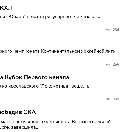
 КХЛ
ват Юлаев" в матче регулярного чемпионата
236
рного чемпионата Континентальной хоккейной лиги
256
на Кубок Первого канала
 из ярославского "Локомотива" вошел в
485
победив СКА
 матче регулярного чемпионата Континентальной
рге, завершила...