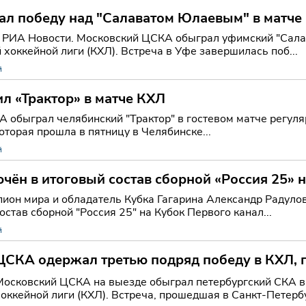
л победу над "Салаватом Юлаевым" в матче
 РИА Новости. Московский ЦСКА обыграл уфимский "Сала
хоккейной лиги (КХЛ). Встреча в Уфе завершилась поб...
й
л «Трактор» в матче КХЛ
 обыграл челябинский "Трактор" в гостевом матче регуля
которая прошла в пятницу в Челябинске...
й
чён в итоговый состав сборной «Россия 25» 
ион мира и обладатель Кубка Гагарина Александр Радулов
став сборной "Россия 25" на Кубок Первого канал...
й
ЦСКА одержал третью подряд победу в КХЛ, 
Московский ЦСКА на выезде обыграл петербургский СКА в
хоккейной лиги (КХЛ). Встреча, прошедшая в Санкт-Петербу