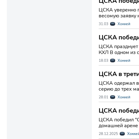
ЦСКА победи
ЦСКА уверенно прохо
весомую заявку 
Санкт-Петербург
31.03
Хоккей
ЦСКА победил
ЦСКА празднует 
КХЛ В одном из самых принципиальных противостояний столичного хоккея армейцы вновь доказали свой класс, одолев
"Спартак" на его
18.03
Хоккей
ЦСКА в трети
ЦСКА одержал ва
серию до трех ма
интриги в борьбу
28.01
Хоккей
ЦСКА победи
ЦСКА победил "С
домашней арене 
28.12.2025
Хокке