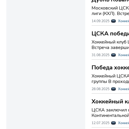
Московский ЦСКА
лиги (КХЛ). Встр
14.09.2025
Хокке
ЦСКА победи
Хоккейный клуб 
Встреча завершила
31.08.2025
Хокке
Победа хокк
Хоккейный ЦСКА 
группы B проходи
28.08.2025
Хокке
Хоккейный к
ЦСКА заключил к
Континентальной
12.07.2025
Хокке