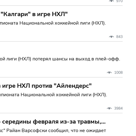
970
 "Калгари" в игре НХЛ"
мпионата Национальной хоккейной лиги (НХЛ).
843
й лиги (НХЛ) потерял шансы на выход в плей-офф.
1008
в игре НХЛ против "Айлендерс"
мпионата Национальной хоккейной лиги (НХЛ).
3984
о середины февраля из-за травмы,
с" Райан Варсофски сообщил, что не ожидает