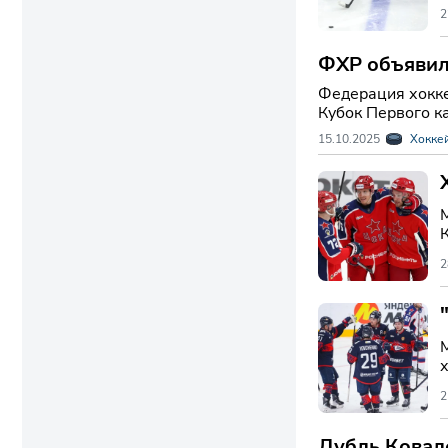
2
ФХР объявила
Федерация хокке
Кубок Первого ка
15.10.2025
Хокке
2
х
2
Дубль Ковал