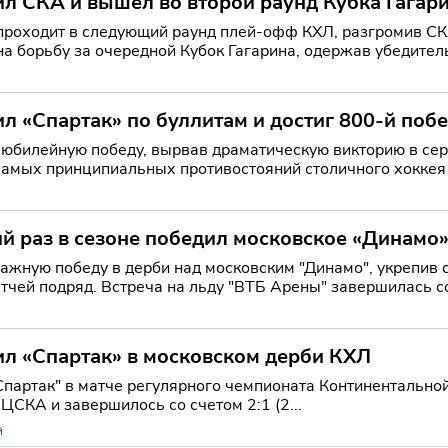
л СКА и вышел во второй раунд Кубка Гагар
дит в следующий раунд плей-офф КХЛ, разгромив СКА в пятом матче се
на борьбу за очередной Кубок Гагарина, одержав убедите
а в п
 «Спартак» по буллитам и достиг 800-й поб
юбилейную победу, вырвав драматическую викторию в сери
 льду
й раз в сезоне победил московское «Динамо»
жную победу в дерби над московским "Динамо", укрепив 
тчей подряд. Встреча на льду "ВТБ Арены" завершилась со
 за м
л «Спартак» в московском дерби КХЛ
партак" в матче регулярного чемпионата Континентальной
ЦСКА и завершилось со счетом 2:1 (2...
й