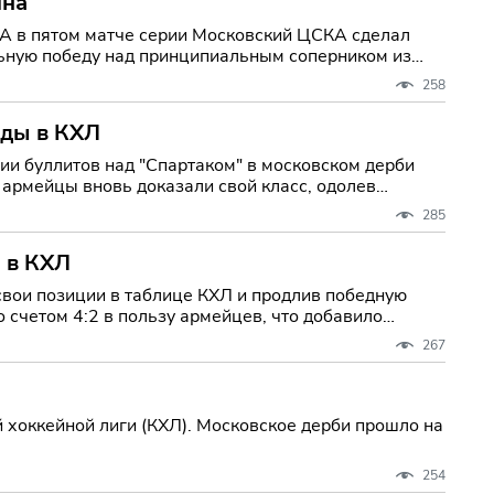
ина
рии Московский ЦСКА сделал
льную победу над принципиальным соперником из
258
еды в КХЛ
и буллитов над "Спартаком" в московском дерби
285
 в КХЛ
свои позиции в таблице КХЛ и продлив победную
 счетом 4:2 в пользу армейцев, что добавило
267
 хоккейной лиги (КХЛ). Московское дерби прошло на
254