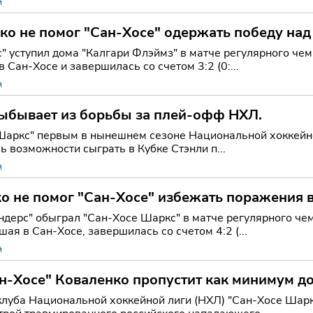
й
ко не помог "Сан-Хосе" одержать победу над
" уступил дома "Калгари Флэймз" в матче регулярного че
 Сан-Хосе и завершилась со счетом 3:2 (0:...
й
выбывает из борьбы за плей-офф НХЛ.
Шаркс" первым в нынешнем сезоне Национальной хоккейно
 возможности сыграть в Кубке Стэнли п...
й
о не помог "Сан-Хосе" избежать поражения 
дерс" обыграл "Сан-Хосе Шаркс" в матче регулярного че
ая в Сан-Хосе, завершилась со счетом 4:2 (...
й
н-Хосе" Коваленко пропустит как минимум д
р.
клуба Национальной хоккейной лиги (НХЛ) "Сан-Хосе Шарк