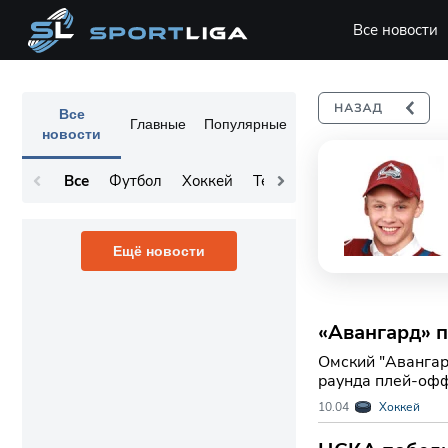
Все новости
Все
Главные
Популярные
новости
Все
Футбол
Хоккей
Теннис
Остальное
Ещё новости
«Авангард» 
Омский "Авангар
раунда плей-офф
добавляет интриг
10.04
Хоккей