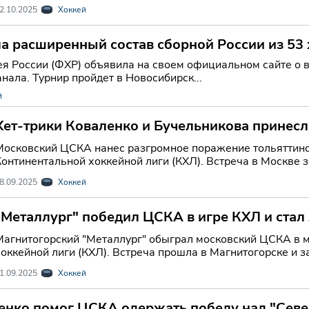
2.10.2025
Хоккей
 расширенный состав сборной России из 53 
я России (ФХР) объявила на своем официальном сайте о в
нала. Турнир пройдет в Новосибирск...
й
Хет-трики Коваленко и Бучельникова принесл
Московский ЦСКА нанес разгромное поражение тольяттинск
Континентальной хоккейной лиги (КХЛ). Встреча в Москве з
8.09.2025
Хоккей
"Металлург" победил ЦСКА в игре КХЛ и стал
Магнитогорский "Металлург" обыграл московский ЦСКА в 
оккейной лиги (КХЛ). Встреча прошла в Магнитогорске и за
1.09.2025
Хоккей
енко помог ЦСКА одержать победу над "Севе