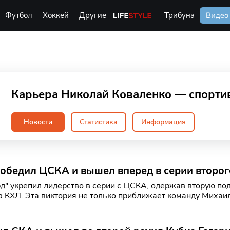
Футбол
Хоккей
Другие
Life Style
Трибуна
Видео
Карьера Николай Коваленко — спортив
Новости
Статистика
Информация
победил ЦСКА и вышел вперед в серии второ
д" укрепил лидерство в серии с ЦСКА, одержав вторую по
 КХЛ. Эта виктория не только приближает команду Михаил
и в б