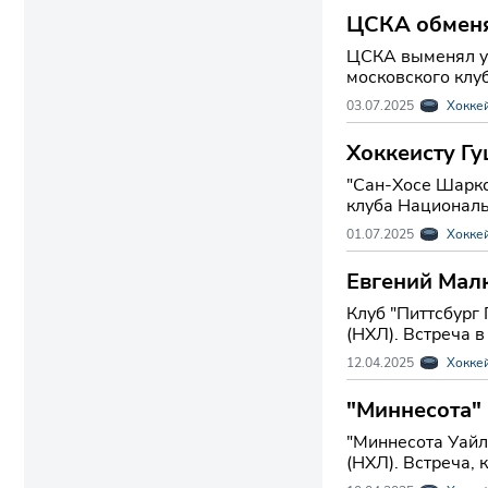
ЦСКА обменя
ЦСКА выменял у 
московского клуб
03.07.2025
Хокке
Хоккеисту Г
"Сан-Хосе Шаркс
клуба Национальн
01.07.2025
Хокке
Евгений Малк
Клуб "Питтсбург
(НХЛ). Встреча в
12.04.2025
Хокке
"Миннесота" 
"Миннесота Уайл
(НХЛ). Встреча, 